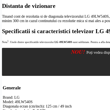
Distanta de vizionare
Tinand cont de rezolutia si de diagonala televizorului LG 49LW540S, a
minim 300 cm in cazul continutului cu
rezolutie
mica si mai ales a po
Specificatii si caracteristici televizor L
1
Nota
: Unele dintre specificatiile televizorului
LG 49LW540S
sunt subliniate. Pentru a afla deta
NOU!
Poți vedea disp
Generale
Brand: LG
Model: 49LW540S
Diagonala ecran (cm/inch): 125 cm / 49 inch