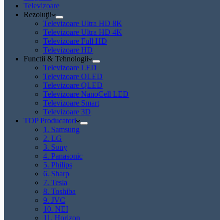
Televizoare
Rezoluţii
Televizoare Ultra HD 8K
Televizoare Ultra HD 4K
Televizoare Full HD
Televizoare HD
Functii & Tehnologii
Televizoare LED
Televizoare OLED
Televizoare QLED
Televizoare NanoCell LED
Televizoare Smart
Televizoare 3D
TOP Producatori
1. Samsung
2. LG
3. Sony
4. Panasonic
5. Philips
6. Sharp
7. Tesla
8. Toshiba
9. JVC
10. NEI
11. Horizon