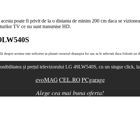
cesta poate fi privit de la o distanta de minim 200 cm daca se vizione
sturilor TV ce nu sunt transmise
HD
.
G 49LW540S
lii despre acestea este suficient sa plasati cursorul deasupra lor sau sa le selectati daca folositi un d
onibilitatea și prețul televizorului LG 49LW540S, cu un singur click, l
evoMAG
CEL.RO
PCgarage
Alege cea mai buna oferta!