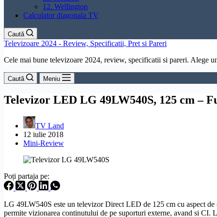
12. Wellington
Calculator diagonala TV
Caută
Televizoare 2024 - Review, Specificatii, Pret si Pareri
Cele mai bune televizoare 2024, review, specificatii si pareri. Alege un 
Caută
Meniu
Televizor LED LG 49LW540S, 125 cm – F
TV Land
12 iulie 2018
Mini-Review
Poți partaja pe:
LG 49LW540S este un televizor
Direct LED
de 125 cm cu aspect de 
permite vizionarea continutului de pe suporturi externe, avand si CI. L