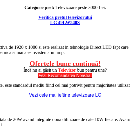
Categorie pret:
Televizoare peste 3000 Lei.
Verifica pretul televizorului
LG 49LW540S
ctiva de 1920 x 1080 si este realizat in tehnologie
Direct LED
fapt care
rnica si mai ales rezistenta in timp.
Ofertele bune continuă!
Încă nu ai găsit un
Televizor
bun pentru tine?
Vezi Recomandarea Noastră!
 este standardul mediu fiind cel mai potrivit pentru majoritatea utilizato
Vezi cele mai ieftine televizoare LG
a de 20W avand integrate doua difuzoare de cate 10W fiecare. Avanad un
i.