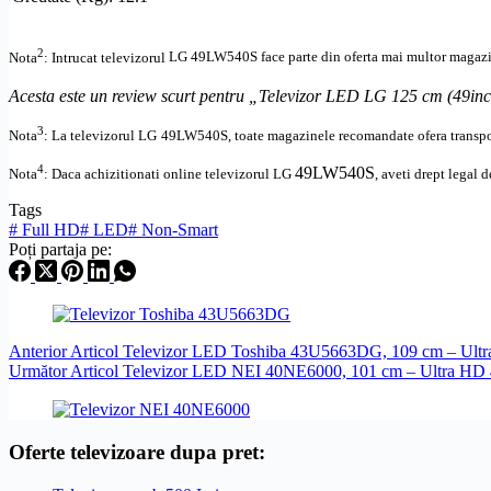
2
Nota
: Intrucat televizorul
LG
49LW540S
face parte din oferta mai multor magazin
Acesta este un review scurt pentru „Televizor LED LG 125 cm (49i
3
Nota
: La televizorul
LG
49LW540S, toate
magazinele recomandate ofera transpor
4
49LW540S
Nota
: Daca achizitionati online televizorul
LG
,
aveti drept legal d
Tags
#
Full HD
#
LED
#
Non-Smart
Poți partaja pe:
Anterior
Articol
Televizor LED Toshiba 43U5663DG, 109 cm – Ultr
Următor
Articol
Televizor LED NEI 40NE6000, 101 cm – Ultra HD
Oferte televizoare dupa pret: