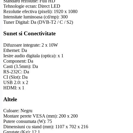
Standard
rezolutie
:
Full
HD
Tehnologie ecran:
Direct LED
Rezolutie
efectiva (pixeli): 1920 x 1080
Intensitate luminoasa (cd/mp): 300
Tuner Digital: Da (
DVB-T2
/ C / S2)
Sunet si Conectivitate
Difuzoare integrate: 2 x 10W
Ethernet
: Da
Iesire audio digitala (optica): x 1
Component
: Da
Casti (3.5mm): Da
RS-232C
: Da
CI (Slot): Da
USB 2.0: x 2
HDMI
: x 1
Altele
Culoare: Negru
Montare perete
VESA
(mm): 200 x 200
Putere consumata (W): 75
Dimensiuni cu stand (mm): 1107 x 702 x 216
Greutate (Kg): 12.1