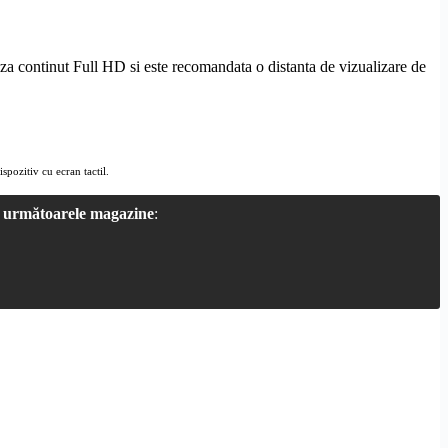
aza continut
Full
HD
si este recomandata o distanta de vizualizare de
ispozitiv cu ecran tactil.
a
următoarele magazine
: