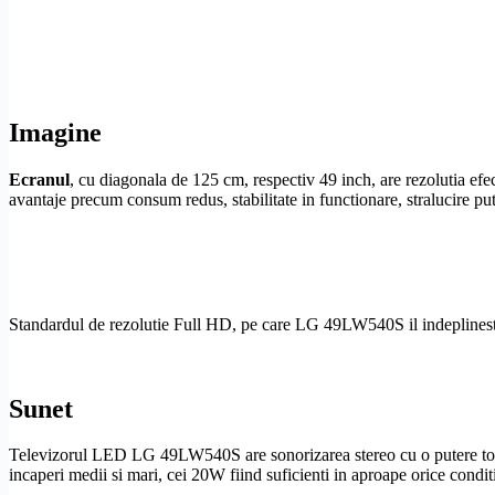
Imagine
Ecranul
, cu diagonala de 125 cm, respectiv 49 inch, are rezolutia efe
avantaje precum consum redus, stabilitate in functionare, stralucire pute
Standardul de
rezolutie
Full
HD
, pe care LG 49LW540S il indeplineste,
Sunet
Televizorul LED LG 49LW540S are sonorizarea stereo cu o putere total
incaperi medii si mari, cei 20W fiind suficienti in aproape orice conditi