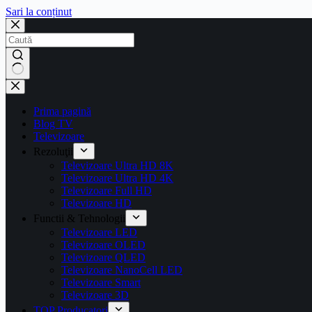
Sari la conținut
Prima pagină
Blog TV
Televizoare
Rezoluţii
Televizoare Ultra HD 8K
Televizoare Ultra HD 4K
Televizoare Full HD
Televizoare HD
Functii & Tehnologii
Televizoare LED
Televizoare OLED
Televizoare QLED
Televizoare NanoCell LED
Televizoare Smart
Televizoare 3D
TOP Producatori