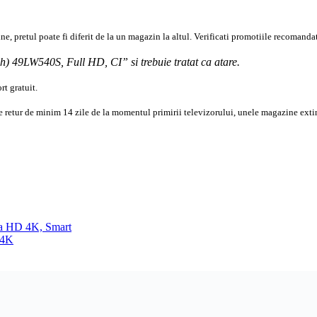
e, pretul poate fi diferit de la un magazin la altul
. Verificati promotiile recomandat
nch) 49LW540S,
Full
HD
, CI” si trebuie tratat ca atare.
t gratuit.
e retur de minim 14 zile de la momentul primirii televizorului, unele magazine exti
a HD 4K, Smart
 4K