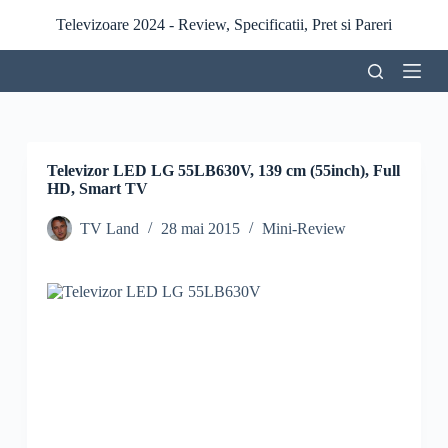
S
Televizoare 2024 - Review, Specificatii, Pret si Pareri
a
r
i
l
a
c
o
n
Televizor LED LG 55LB630V, 139 cm (55inch), Full
ț
HD, Smart TV
i
n
TV Land
28 mai 2015
Mini-Review
u
t