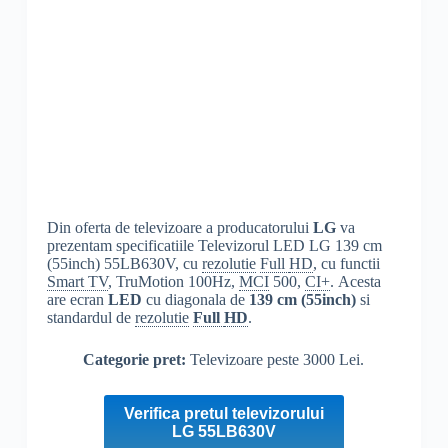
Din oferta de televizoare a producatorului
LG
va
prezentam specificatiile Televizorul LED LG 139 cm
(55inch) 55LB630V, cu
rezolutie
Full
HD
, cu functii
Smart TV
, TruMotion 100Hz,
MCI
500,
CI+
. Acesta
are ecran
LED
cu diagonala de
139 cm (55inch)
si
standardul de
rezolutie
Full
HD
.
Categorie pret:
Televizoare peste 3000 Lei.
Verifica pretul televizorului
LG 55LB630V