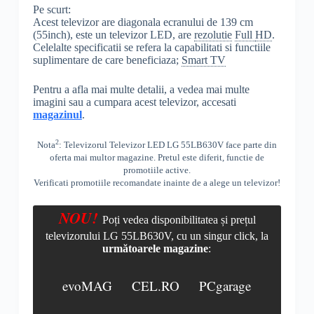
Pe scurt:
Acest televizor are diagonala ecranului de 139 cm
(55inch), este un televizor LED, are
rezolutie
Full
HD
.
Celelalte specificatii se refera la capabilitati si functiile
suplimentare de care beneficiaza;
Smart TV
Pentru a afla mai multe detalii, a vedea mai multe
imagini sau a cumpara acest televizor, accesati
magazinul
.
2
Nota
: Televizorul Televizor LED LG 55LB630V face parte din
oferta mai multor magazine. Pretul este diferit, functie de
promotiile active.
Verificati promotiile recomandate inainte de a alege un televizor!
NOU!
Poți vedea disponibilitatea și prețul
televizorului LG 55LB630V, cu un singur click, la
următoarele magazine
:
evoMAG
CEL.RO
PCgarage