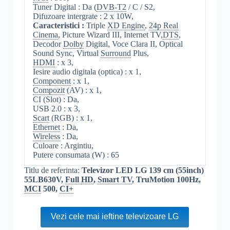
Tuner Digital : Da (
DVB-T2
/ C / S2,
Difuzoare intergrate : 2 x 10W,
Caracteristici :
Triple
XD Engine
,
24p Real
Cinema
, Picture Wizard III, Internet TV,
DTS
,
Decodor
Dolby
Digital, Voce Clara II, Optical
Sound Sync, Virtual
Surround
Plus,
HDMI
: x 3,
Iesire audio digitala (optica) : x 1,
Component
: x 1,
Compozit
(AV) : x 1,
CI (Slot) : Da,
USB 2.0 : x 3,
Scart
(RGB) : x 1,
Ethernet
: Da,
Wireless
: Da,
Culoare : Argintiu,
Putere consumata (W) : 65
Titlu de referinta:
Televizor LED LG 139 cm (55inch)
55LB630V,
Full
HD
,
Smart TV
, TruMotion 100Hz,
MCI
500,
CI+
Vezi cele mai ieftine televizoare LG