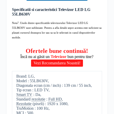
Specificatii si caracteristici Televizor LED LG
55LB630V
1
Nota
: Unele dintre specificatiile televizorului
Televizor LED LG
55LB630V
sunt subliniate. Pentru a afla detalii sepre acestea este suficient sa
plasati cursorul deasupra lor sau sa sa le selectati in cazul dispozitivelor
mobile.
Ofertele bune continuă!
Încă nu ai găsit un
Televizor
bun pentru tine?
Vezi Recomandarea Noastră!
Brand: LG,
Model : 55LB630V,
Diagonala ecran (cm / inch) : 139 cm / 55 inch,
Tip ecran : LED TV,
Smart TV
: Da,
Standard
rezolutie
:
Full
HD
,
Rezolutie
(pixeli) : 1920 x 1080,
TruMotion : 100 Hz,
MCI
: 500,