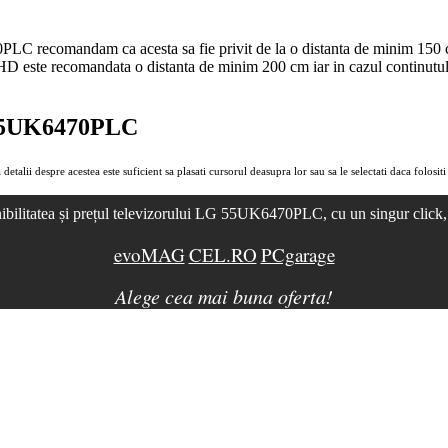
PLC recomandam ca acesta sa fie privit de la o distanta de minim 150 
HD
este recomandata o distanta de minim 200 cm iar in cazul continutulu
LG 55UK6470PLC
 detalii despre acestea este suficient sa plasati cursorul deasupra lor sau sa le selectati daca folositi
ibilitatea și prețul televizorului LG 55UK6470PLC, cu un singur click,
evoMAG
CEL.RO
PCgarage
Alege cea mai buna oferta!