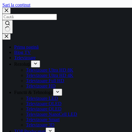
Sari la conținut
Prima pagină
Blog TV
Televizoare
Rezoluţii
Televizoare Ultra HD 8K
Televizoare Ultra HD 4K
Televizoare Full HD
Televizoare HD
Functii & Tehnologii
Televizoare LED
Televizoare OLED
Televizoare QLED
Televizoare NanoCell LED
Televizoare Smart
Televizoare 3D
TOP Producatori