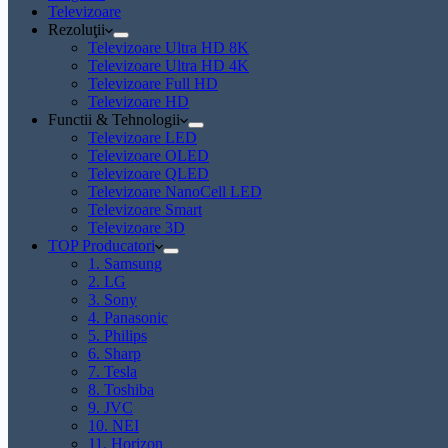
Televizoare
Rezoluţii
Televizoare Ultra HD 8K
Televizoare Ultra HD 4K
Televizoare Full HD
Televizoare HD
Functii & Tehnologii
Televizoare LED
Televizoare OLED
Televizoare QLED
Televizoare NanoCell LED
Televizoare Smart
Televizoare 3D
TOP Producatori
1. Samsung
2. LG
3. Sony
4. Panasonic
5. Philips
6. Sharp
7. Tesla
8. Toshiba
9. JVC
10. NEI
11. Horizon