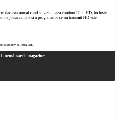
cm dar asta numai cand se vizioneaza continut
Ultra
HD
, inclusiv
i de joasa calitate si a programelor ce nu transmit
HD
este
 un dispozitiv cu ecran tactil.
 la
următoarele magazine
: