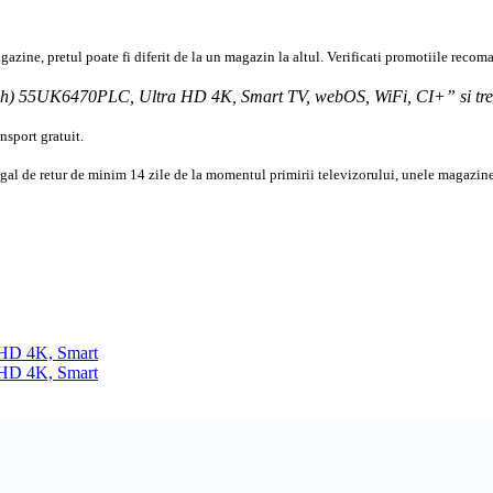
azine, pretul poate fi diferit de la un magazin la altul
. Verificati promotiile recom
5inch) 55UK6470PLC,
Ultra
HD
4K,
Smart TV
,
webOS
, WiFi,
CI+
” si tr
sport gratuit.
egal de retur de minim 14 zile de la momentul primirii televizorului, unele magazine
HD 4K, Smart
HD 4K, Smart