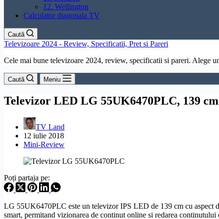
12. Wellington
Calculator diagonala TV
Caută
Televizoare 2024 - Review, Specificatii, Pret si Pareri
Cele mai bune televizoare 2024, review, specificatii si pareri. Alege un 
Caută
Meniu
Televizor LED LG 55UK6470PLC, 139 cm 
TV Land
12 iulie 2018
Mini-Review
Poți partaja pe:
LG 55UK6470PLC este un televizor
IPS
LED de 139 cm cu aspect de 
smart, permitand vizionarea de continut online si redarea continutului