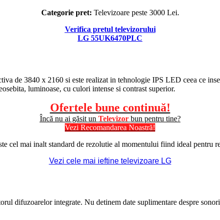
Categorie pret:
Televizoare peste 3000 Lei.
Verifica pretul televizorului
LG 55UK6470PLC
ctiva de 3840 x 2160 si este realizat in tehnologie
IPS
LED ceea ce inse
osebita, luminoase, cu culori intense si contrast superior.
Ofertele bune continuă!
Încă nu ai găsit un
Televizor
bun pentru tine?
Vezi Recomandarea Noastră!
e cel mai inalt standard de
rezolutie
al momentului fiind ideal pentru red
Vezi cele mai ieftine televizoare LG
l difuzoarelor integrate. Nu detinem date suplimentare despre sonoriza