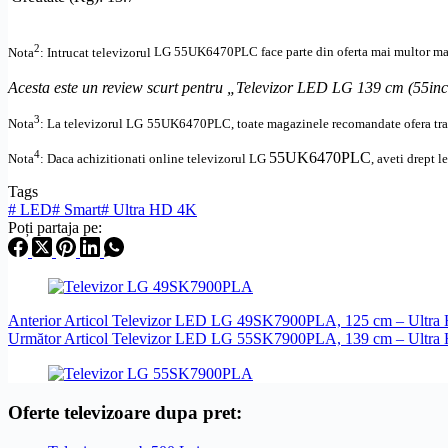
2
Nota
: Intrucat televizorul
LG
55UK6470PLC
face parte din oferta mai multor mag
Acesta este un review scurt pentru „Televizor LED LG 139 cm (5
3
Nota
: La televizorul
LG
55UK6470PLC, toate
magazinele recomandate ofera tran
4
55UK6470PLC
Nota
: Daca achizitionati online televizorul
LG
,
aveti drept l
Tags
#
LED
#
Smart
#
Ultra HD 4K
Poți partaja pe:
Anterior
Articol
Televizor LED LG 49SK7900PLA, 125 cm – Ultra 
Următor
Articol
Televizor LED LG 55SK7900PLA, 139 cm – Ultra 
Oferte televizoare dupa pret: