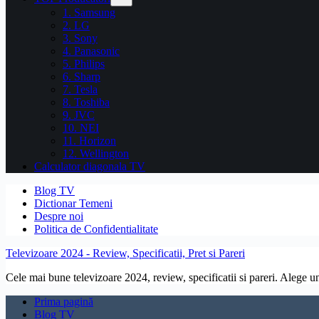
1. Samsung
2. LG
3. Sony
4. Panasonic
5. Philips
6. Sharp
7. Tesla
8. Toshiba
9. JVC
10. NEI
11. Horizon
12. Wellington
Calculator diagonala TV
Blog TV
Dictionar Temeni
Despre noi
Politica de Confidentialitate
Televizoare 2024 - Review, Specificatii, Pret si Pareri
Cele mai bune televizoare 2024, review, specificatii si pareri. Alege un 
Prima pagină
Blog TV