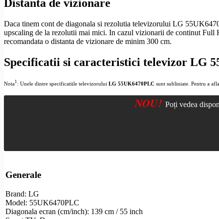
Distanta de vizionare
Daca tinem cont de diagonala si rezolutia televizorului LG 55UK6470
upscaling
de la rezolutii mai mici. In cazul vizionarii de continut
Full
recomandata o distanta de vizionare de minim 300 cm.
Specificatii si caracteristici televizor 
1
Nota
: Unele dintre specificatiile televizorului
LG 55UK6470PLC
sunt subliniate. Pentru a afla
NOU!
Poți vedea dispon
Generale
Brand: LG
Model: 55UK6470PLC
Diagonala ecran (cm/inch): 139 cm / 55 inch