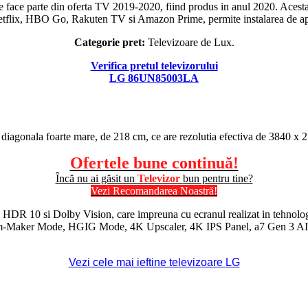
ace parte din oferta TV 2019-2020, fiind produs in anul 2020. Acesta
tflix, HBO Go, Rakuten TV si Amazon Prime, permite instalarea de apl
Categorie pret:
Televizoare de Lux.
Verifica pretul televizorului
LG 86UN85003LA
 diagonala foarte mare, de 218 cm, ce are rezolutia efectiva de 3840 x 
Ofertele bune continuă!
Încă nu ai găsit un
Televizor
bun pentru tine?
Vezi Recomandarea Noastră!
,
HDR
10 si
Dolby Vision
, care impreuna cu ecranul realizat in tehnol
de Film-Maker Mode, HGIG Mode, 4K Upscaler, 4K
IPS
Panel, a7 Gen 3
AI
Vezi cele mai ieftine televizoare LG