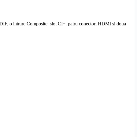
DIF
, o intrare
Composite
,
slot CI
+, patru conectori
HDMI
si doua