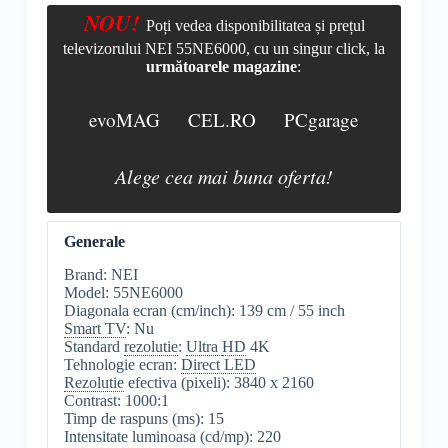
NOU!
Poți vedea disponibilitatea și prețul
televizorului NEI 55NE6000, cu un singur click, la
următoarele magazine
:
evoMAG
CEL.RO
PCgarage
Alege cea mai buna oferta!
Generale
Brand: NEI
Model: 55NE6000
Diagonala ecran (cm/inch): 139 cm / 55 inch
Smart TV
: Nu
Standard
rezolutie
:
Ultra
HD
4K
Tehnologie ecran:
Direct LED
Rezolutie
efectiva (pixeli): 3840 x 2160
Contrast: 1000:1
Timp de raspuns (ms): 15
Intensitate luminoasa (cd/mp): 220