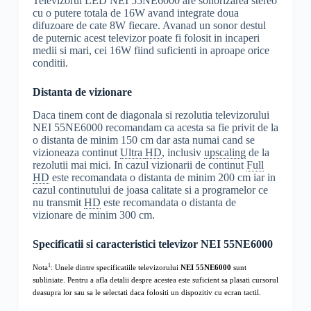
Televizorul LED NEI 55NE6000 are sonorizarea stereo
cu o putere totala de 16W avand integrate doua
difuzoare de cate 8W fiecare. Avanad un sonor destul
de puternic acest televizor poate fi folosit in incaperi
medii si mari, cei 16W fiind suficienti in aproape orice
conditii.
Distanta de vizionare
Daca tinem cont de diagonala si rezolutia televizorului
NEI 55NE6000 recomandam ca acesta sa fie privit de la
o distanta de minim 150 cm dar asta numai cand se
vizioneaza continut
Ultra
HD
, inclusiv
upscaling
de la
rezolutii mai mici. In cazul vizionarii de continut
Full
HD
este recomandata o distanta de minim 200 cm iar in
cazul continutului de joasa calitate si a programelor ce
nu transmit
HD
este recomandata o distanta de
vizionare de minim 300 cm.
Specificatii si caracteristici televizor NEI 55NE6000
1
Nota
: Unele dintre specificatiile televizorului
NEI 55NE6000
sunt
subliniate. Pentru a afla detalii despre acestea este suficient sa plasati cursorul
deasupra lor sau sa le selectati daca folositi un dispozitiv cu ecran tactil.