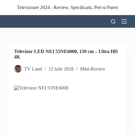
S
Televizoare 2024 - Review, Specificatii, Pret si Pareri
a
r
i
l
a
c
o
n
Televizor LED NEI 55NE6000, 139 cm – Ultra HD
ț
4K
i
n
TV Land
12 iulie 2018
Mini-Review
u
t