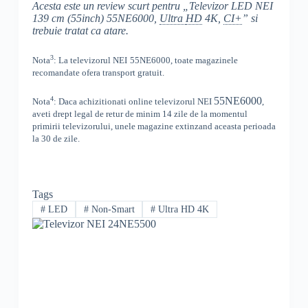
Acesta este un review scurt pentru „Televizor LED NEI
139 cm (55inch) 55NE6000,
Ultra
HD
4K,
CI+
” si
trebuie tratat ca atare.
3
Nota
: La televizorul
NEI
55NE6000, toate
magazinele
recomandate ofera transport gratuit.
4
55NE6000
Nota
: Daca achizitionati online televizorul
NEI
,
aveti drept legal de retur de minim 14 zile de la momentul
primirii televizorului, unele magazine extinzand aceasta perioada
la 30 de zile.
Tags
#
LED
#
Non-Smart
#
Ultra HD 4K