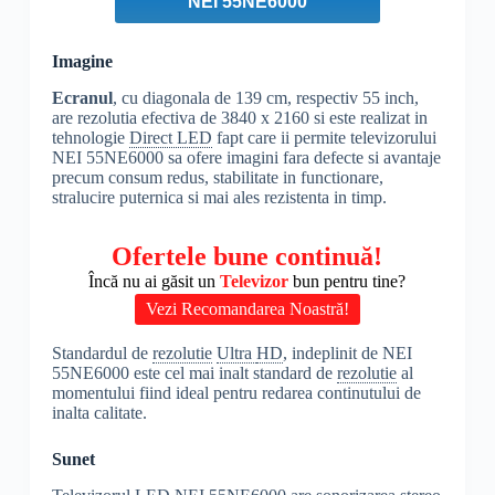
NEI 55NE6000
Imagine
Ecranul
, cu diagonala de 139 cm, respectiv 55 inch,
are rezolutia efectiva de 3840 x 2160 si este realizat in
tehnologie
Direct LED
fapt care ii permite televizorului
NEI 55NE6000 sa ofere imagini fara defecte si avantaje
precum consum redus, stabilitate in functionare,
stralucire puternica si mai ales rezistenta in timp.
Ofertele bune continuă!
Încă nu ai găsit un
Televizor
bun pentru tine?
Vezi Recomandarea Noastră!
Standardul de
rezolutie
Ultra
HD
, indeplinit de NEI
55NE6000 este cel mai inalt standard de
rezolutie
al
momentului fiind ideal pentru redarea continutului de
inalta calitate.
Sunet