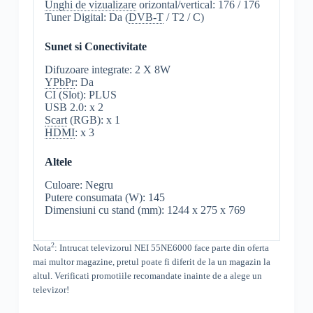
Unghi de vizualizare
orizontal/vertical: 176 / 176
Tuner Digital: Da (
DVB-T
/ T2 / C)
Sunet si Conectivitate
Difuzoare integrate: 2 X 8W
YPbPr
: Da
CI (Slot): PLUS
USB 2.0: x 2
Scart
(RGB): x 1
HDMI
: x 3
Altele
Culoare: Negru
Putere consumata (W): 145
Dimensiuni cu stand (mm): 1244 x 275 x 769
2
Nota
: Intrucat televizorul
NEI
55NE6000
face parte din oferta
mai multor magazine, pretul poate fi diferit de la un magazin la
altul
. Verificati promotiile recomandate inainte de a alege un
televizor!