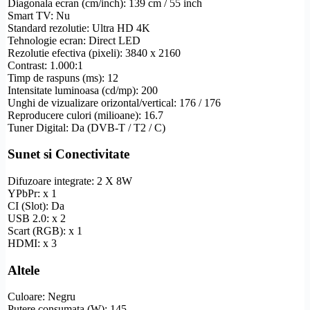
Diagonala ecran (cm/inch): 139 cm / 55 inch
Smart TV
: Nu
Standard
rezolutie
:
Ultra
HD
4K
Tehnologie ecran:
Direct LED
Rezolutie
efectiva (pixeli): 3840 x 2160
Contrast: 1.000:1
Timp de raspuns (ms): 12
Intensitate luminoasa (cd/mp): 200
Unghi de vizualizare
orizontal/vertical: 176 / 176
Reproducere culori (milioane): 16.7
Tuner Digital: Da (
DVB-T
/ T2 / C)
Sunet si Conectivitate
Difuzoare integrate: 2 X 8W
YPbPr
: x 1
CI (Slot): Da
USB 2.0: x 2
Scart
(RGB): x 1
HDMI
: x 3
Altele
Culoare: Negru
Putere consumata (W): 145