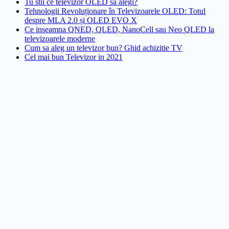
Tu stii ce televizor OLED sa alegi?
Tehnologii Revoluționare în Televizoarele OLED: Totul
despre MLA 2.0 și OLED EVO X
Ce inseamna QNED, QLED, NanoCell sau Neo QLED la
televizoarele moderne
Cum sa aleg un televizor bun? Ghid achizitie TV
Cel mai bun Televizor in 2021