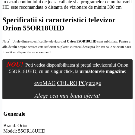
in cazul continutului de joasa calitate si a programelor ce nu transmit
HD
este recomandata o distanta de vizionare de minim 300 cm.
Specificatii si caracteristici televizor
Orion 55OR18UHD
1
Nota
: Unele dintre specificatiile televizorului
Orion 55OR18UHD
sunt subliniate. Pentru a
afla detalii despre acestea este suficient sa plasati cursorul deasupra lor sau sa le selectati daca
folositi un dispozitiv cu ecran tactil.
NOU!
Poți vedea disponibilitatea și prețul televizorului Orion
55OR18UHD, cu un singur click, la
următoarele magazine
:
evoMAG
CEL.RO
PCgarage
Alege cea mai buna oferta!
Generale
Brand: Orion
Model: 55OR18UHD