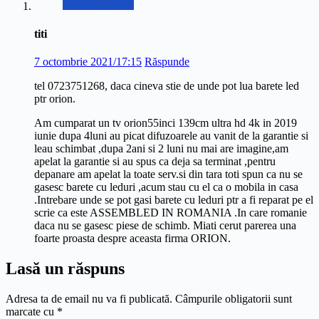
titi
7 octombrie 2021/17:15
Răspunde
tel 0723751268, daca cineva stie de unde pot lua barete led
ptr orion.
Am cumparat un tv orion55inci 139cm ultra hd 4k in 2019
iunie dupa 4luni au picat difuzoarele au vanit de la garantie si
leau schimbat ,dupa 2ani si 2 luni nu mai are imagine,am
apelat la garantie si au spus ca deja sa terminat ,pentru
depanare am apelat la toate serv.si din tara toti spun ca nu se
gasesc barete cu leduri ,acum stau cu el ca o mobila in casa
.Intrebare unde se pot gasi barete cu leduri ptr a fi reparat pe el
scrie ca este ASSEMBLED IN ROMANIA .In care romanie
daca nu se gasesc piese de schimb. Miati cerut parerea una
foarte proasta despre aceasta firma ORION.
Lasă un răspuns
Adresa ta de email nu va fi publicată.
Câmpurile obligatorii sunt
marcate cu
*