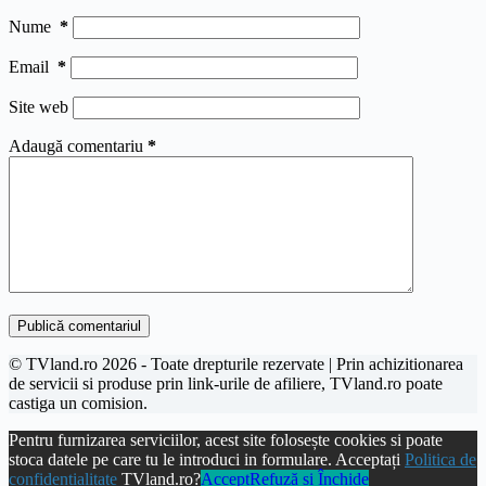
Nume
*
Email
*
Site web
Adaugă comentariu
*
Publică comentariul
© TVland.ro 2026 - Toate drepturile rezervate | Prin achizitionarea
de servicii si produse prin link-urile de afiliere, TVland.ro poate
castiga un comision.
Pentru furnizarea serviciilor, acest site folosește cookies si poate
stoca datele pe care tu le introduci in formulare. Acceptați
Politica de
confidentialitate
TVland.ro?
Accept
Refuză și Închide