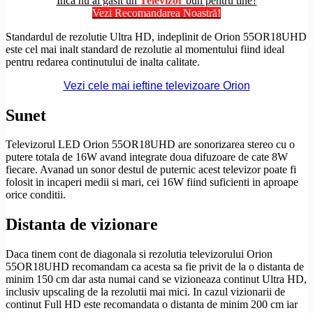
Încă nu ai găsit un
Televizor
bun pentru tine?
Vezi Recomandarea Noastră!
Standardul de
rezolutie
Ultra
HD
, indeplinit de Orion 55OR18UHD
este cel mai inalt standard de
rezolutie
al momentului fiind ideal
pentru redarea continutului de inalta calitate.
Vezi cele mai ieftine televizoare Orion
Sunet
Televizorul LED Orion 55OR18UHD are sonorizarea stereo cu o
putere totala de 16W avand integrate doua difuzoare de cate 8W
fiecare. Avanad un sonor destul de puternic acest televizor poate fi
folosit in incaperi medii si mari, cei 16W fiind suficienti in aproape
orice conditii.
Distanta de vizionare
Daca tinem cont de diagonala si rezolutia televizorului Orion
55OR18UHD recomandam ca acesta sa fie privit de la o distanta de
minim 150 cm dar asta numai cand se vizioneaza continut
Ultra
HD
,
inclusiv
upscaling
de la rezolutii mai mici. In cazul vizionarii de
continut
Full
HD
este recomandata o distanta de minim 200 cm iar