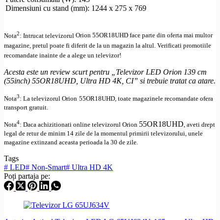
Dimensiuni cu stand (mm): 1244 x 275 x 769
2
Nota
: Intrucat televizorul
Orion
55OR18UHD
face parte din oferta mai multor
magazine, pretul poate fi diferit de la un magazin la altul
. Verificati promotiile
recomandate inainte de a alege un televizor!
Acesta este un review scurt pentru „Televizor LED Orion 139 cm
(55inch) 55OR18UHD,
Ultra
HD
4K, CI” si trebuie tratat ca atare.
3
Nota
: La televizorul
Orion
55OR18UHD, toate
magazinele recomandate ofera
transport gratuit.
4
55OR18UHD
Nota
: Daca achizitionati online televizorul
Orion
,
aveti drept
legal de retur de minim 14 zile de la momentul primirii televizorului, unele
magazine extinzand aceasta perioada la 30 de zile.
Tags
#
LED
#
Non-Smart
#
Ultra HD 4K
Poți partaja pe: