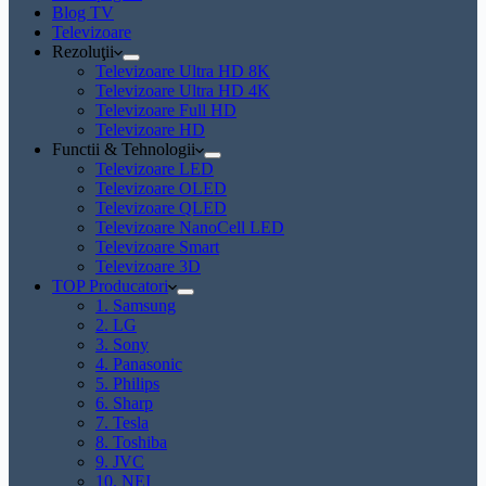
Blog TV
Televizoare
Rezoluţii
Televizoare Ultra HD 8K
Televizoare Ultra HD 4K
Televizoare Full HD
Televizoare HD
Functii & Tehnologii
Televizoare LED
Televizoare OLED
Televizoare QLED
Televizoare NanoCell LED
Televizoare Smart
Televizoare 3D
TOP Producatori
1. Samsung
2. LG
3. Sony
4. Panasonic
5. Philips
6. Sharp
7. Tesla
8. Toshiba
9. JVC
10. NEI