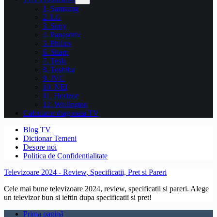
1. Samsung
2. LG
3. Sony
4. Panasonic
5. Philips
6. Sharp
7. Tesla
8. Toshiba
9. JVC
10. NEI
11. Horizon
12. Wellington
Calculator diagonala TV
Blog TV
Dictionar Temeni
Despre noi
Politica de Confidentialitate
Televizoare 2024 - Review, Specificatii, Pret si Pareri
Cele mai bune televizoare 2024, review, specificatii si pareri. Alege
un televizor bun si ieftin dupa specificatii si pret!
Prima pagină