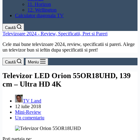
11. Horizon
12. Wellington
Calculator diagonala TV
Caută
Televizoare 2024 - Review, Specificatii, Pret si Pareri
Cele mai bune televizoare 2024, review, specificatii si pareri. Alege
un televizor bun si ieftin dupa specificatii si pret!
Caută
Meniu
Televizor LED Orion 55OR18UHD, 139
cm – Ultra HD 4K
TV Land
12 iulie 2018
Mini-Review
Un comentariu
Poți partaja pe: