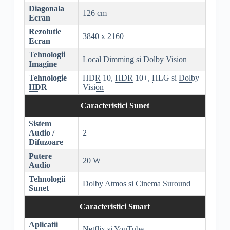
Diagonala
126 cm
Ecran
Rezolutie
3840 x 2160
Ecran
Tehnologii
Local Dimming si
Dolby Vision
Imagine
Tehnologie
HDR
10,
HDR
10+,
HLG
si
Dolby
HDR
Vision
Caracteristici Sunet
Sistem
Audio /
2
Difuzoare
Putere
20 W
Audio
Tehnologii
Dolby
Atmos si Cinema Suround
Sunet
Caracteristici Smart
Aplicatii
Netflix si YouTube