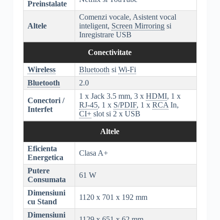
Preinstalate
Comenzi vocale, Asistent vocal
Altele
inteligent,
Screen Mirroring
si
Inregistrare USB
Conectivitate
Wireless
Bluetooth
si
Wi-Fi
Bluetooth
2.0
1 x Jack 3.5 mm, 3 x
HDMI
, 1 x
Conectori /
RJ-45
, 1 x
S/PDIF
, 1 x
RCA
In,
Interfet
CI+
slot si 2 x USB
Altele
Eficienta
Clasa A+
Energetica
Putere
61 W
Consumata
Dimensiuni
1120 x 701 x 192 mm
cu Stand
Dimensiuni
1129 x 651 x 62 mm