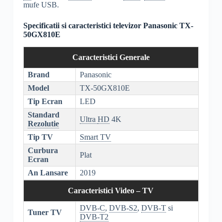
mufe USB.
Specificatii si caracteristici televizor Panasonic TX-
50GX810E
Caracteristici Generale
Brand
Panasonic
Model
TX-50GX810E
Tip Ecran
LED
Standard
Ultra
HD
4K
Rezolutie
Tip TV
Smart TV
Curbura
Plat
Ecran
An Lansare
2019
Caracteristici Video – TV
DVB-C
,
DVB-S2
,
DVB-T
si
Tuner TV
DVB-T2