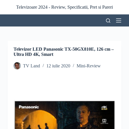
S
Televizoare 2024 - Review, Specificatii, Pret si Pareri
a
r
i
l
a
c
o
n
Televizor LED Panasonic TX-50GX810E, 126 cm –
ț
Ultra HD 4K, Smart
i
n
TV Land
12 iulie 2020
Mini-Review
u
t