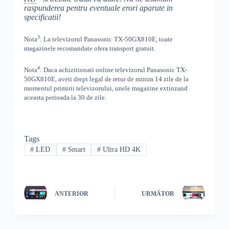
raspunderea pentru eventuale erori aparute in
specificatii!
3
Nota
: La televizorul
Panasonic
TX-50GX810E, toate
magazinele recomandate ofera transport gratuit.
4
Nota
: Daca achizitionati online televizorul
Panasonic
TX-
50GX810E
,
aveti drept legal de retur de minim 14 zile de la
momentul primirii televizorului, unele magazine extinzand
aceasta perioada la 30 de zile.
Tags
#
LED
#
Smart
#
Ultra HD 4K
ANTERIOR
URMĂTOR