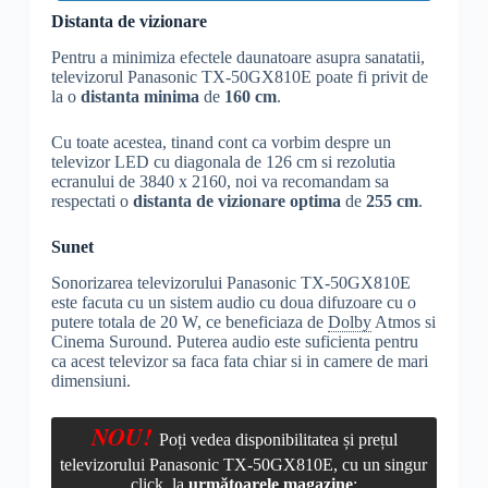
Distanta de vizionare
Pentru a minimiza efectele daunatoare asupra sanatatii,
televizorul Panasonic TX-50GX810E poate fi privit de
la o
distanta minima
de
160 cm
.
Cu toate acestea, tinand cont ca vorbim despre un
televizor LED cu diagonala de 126 cm si rezolutia
ecranului de 3840 x 2160, noi va recomandam sa
respectati o
distanta de vizionare optima
de
255 cm
.
Sunet
Sonorizarea televizorului Panasonic TX-50GX810E
este facuta cu un sistem audio cu doua difuzoare cu o
putere totala de 20 W, ce beneficiaza de
Dolby
Atmos si
Cinema Suround. Puterea audio este suficienta pentru
ca acest televizor sa faca fata chiar si in camere de mari
dimensiuni.
NOU!
Poți vedea disponibilitatea și prețul
televizorului Panasonic TX-50GX810E, cu un singur
click, la
următoarele magazine
: