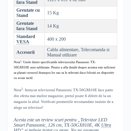
fara Stand
Greutate cu
15 Kg
Stand
Greutate
14 Kg
fara Stand
Standard
400 x 200
VESA
Cablu alimentare, Telecomanda si
Accesorii
Manual utilizare
1
Nota
: Unele dintre specificatiile televizorului
Panasonic TX-
50GX810E
sunt subliniate. Pentru a afla detalii despre acestea este suficient
sa plasati cursorul deasupra lor sau sa le selectati daca folositi un dispozitiv
cu ecran tactil.
2
Nota
: Intrucat televizorul
Panasonic TX-50GX810E
face parte
din oferta mai multor magazine, pretul poate fi diferit de la un
magazin la altul
. Verificati promotiile recomandate inainte de a
alege un televizor!
Acesta este un review scurt pentru „
Televizor LED
Smart Panasonic, 126 cm, TX-50GX810E, 4K
Ultra
HD
” si trebuie tratat ca atare. Nu ne asumam