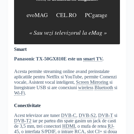
evoMAG
CEL.RO
PCgarage
« Sau vezi televizorul la eMag »
Smart
Panasonic TX-50GX810E este un
smart TV
.
Acesta permite streaming online avand preinstalate
aplicatiile pentru Netflix si YouTube, permite Comenzi
vocale, Asistent vocal inteligent,
Screen Mirroring
si
Inregistrare USB si are conexiuni
wireless
Bluetooth
si
Wi-Fi
.
Conectivitate
Acest televizor are tuner
DVB-C
,
DVB-S2
,
DVB-T
si
DVB-T2
iar pe partea din spate gasim un jack de casti
de 3,5 mm, trei conectori
HDMI
, o mufa de retea
RJ-
45
, o interfata
S/PDIF
, o intrare
RCA
,
slot CI
+ si doua