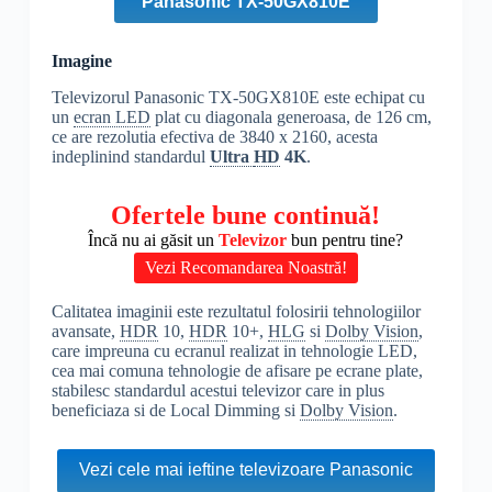
Panasonic TX-50GX810E
Imagine
Televizorul Panasonic TX-50GX810E este echipat cu
un
ecran LED
plat cu diagonala generoasa, de 126 cm,
ce are rezolutia efectiva de 3840 x 2160, acesta
indeplinind standardul
Ultra
HD
4K
.
Ofertele bune continuă!
Încă nu ai găsit un
Televizor
bun pentru tine?
Vezi Recomandarea Noastră!
Calitatea imaginii este rezultatul folosirii tehnologiilor
avansate,
HDR
10,
HDR
10+,
HLG
si
Dolby Vision
,
care impreuna cu ecranul realizat in tehnologie LED,
cea mai comuna tehnologie de afisare pe ecrane plate,
stabilesc standardul acestui televizor care in plus
beneficiaza si de Local Dimming si
Dolby Vision
.
Vezi cele mai ieftine televizoare Panasonic