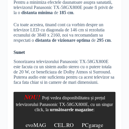
Pentru a minimiza efectele daunatoare asupra sanatatii,
televizorul Panasonic TX-58GX800E poate fi privit de
la o
distanta minima
de
185 cm
.
Cu toate acestea, tinand cont ca vorbim despre un
televizor LED cu diagonala de 146 cm si rezolutia
ecranului de 3840 x 2160, noi va recomandam sa
respectati o
distanta de vizionare optima
de
295 cm
.
Sunet
Sonorizarea televizorului Panasonic TX-58GX800E
este facuta cu un sistem audio stereo cu o putere totala
de 20 W, ce beneficiaza de
Dolby
Atmos si
Surround
.
Puterea audio este suficienta pentru ca acest televizor sa
faca fata chiar si in camere de mari dimensiuni.
NOU!
Poți vedea disponibilitatea și prețul
televizorului Panasonic TX-58GX800E, cu un singur
click, la
următoarele magazine
:
evoMAG
CEL.RO
PCgarage