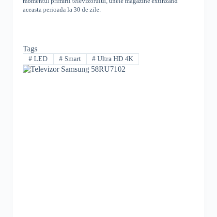
momentul primirii televizorului, unele magazine extinzand
aceasta perioada la 30 de zile.
Tags
#
LED
#
Smart
#
Ultra HD 4K