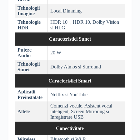
Tehnologii
Local Dimming
Imagine
Tehnologie
HDR
10+,
HDR
10,
Dolby Vision
HDR
si
HLG
Caracteristici Sunet
Putere
20 W
Audio
Tehnologii
Dolby
Atmos si
Surround
Sunet
Caracteristici Smart
Aplicatii
Netflix si YouTube
Preinstalate
Comenzi vocale, Asistent vocal
Altele
inteligent,
Screen Mirroring
si
Inregistrare USB
Conectivitate
Wireless
Bluetooth
si
Wi-Fi