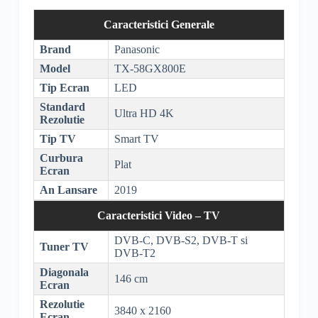
Caracteristici Generale
Brand
Panasonic
Model
TX-58GX800E
Tip Ecran
LED
Standard
Ultra
HD
4K
Rezolutie
Tip TV
Smart TV
Curbura
Plat
Ecran
An Lansare
2019
Caracteristici Video – TV
DVB-C
,
DVB-S2
,
DVB-T
si
Tuner TV
DVB-T2
Diagonala
146 cm
Ecran
Rezolutie
3840 x 2160
Ecran