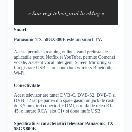
« Sau vezi televizorul la eMag »
Smart
Panasonic TX-58GX800E este un
smart TV
.
Acesta permite streaming online avand preinstalate
aplicatiile pentru Netflix si YouTube, permite Comenzi
vocale, Asistent vocal inteligent,
Screen Mirroring
si
Inregistrare USB si are conexiuni
wireless
Bluetooth
si
Wi-Fi
.
Conectivitate
Acest televizor are tuner
DVB-C
,
DVB-S2
,
DVB-T
si
DVB-T2
iar pe partea din spate gasim un jack de casti
de 3,5 mm, trei conectori
HDMI
, o mufa de retea
RJ-
45
, o intrare
RCA
,
slot CI
+ si doua mufe USB.
Specificatii si caracteristici televizor Panasonic TX-
58GX800E