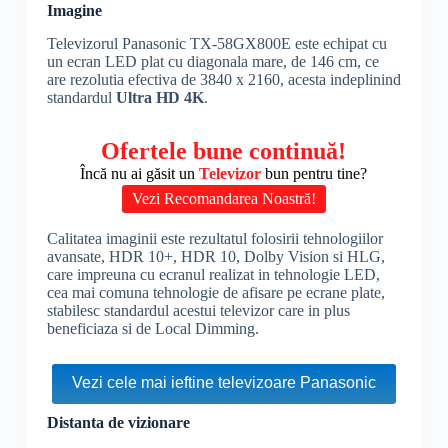
Imagine
Televizorul Panasonic TX-58GX800E este echipat cu
un
ecran LED
plat cu diagonala mare, de 146 cm, ce
are rezolutia efectiva de 3840 x 2160, acesta indeplinind
standardul
Ultra
HD
4K
.
Ofertele bune continuă!
Încă nu ai găsit un
Televizor
bun pentru tine?
Vezi Recomandarea Noastră!
Calitatea imaginii este rezultatul folosirii tehnologiilor
avansate,
HDR
10+,
HDR
10,
Dolby Vision
si
HLG
,
care impreuna cu ecranul realizat in tehnologie LED,
cea mai comuna tehnologie de afisare pe ecrane plate,
stabilesc standardul acestui televizor care in plus
beneficiaza si de Local Dimming.
Vezi cele mai ieftine televizoare Panasonic
Distanta de vizionare