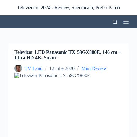
S
Televizoare 2024 - Review, Specificatii, Pret si Pareri
a
r
i
l
a
c
o
n
Televizor LED Panasonic TX-58GX800E, 146 cm –
ț
Ultra HD 4K, Smart
i
n
TV Land
12 iulie 2020
Mini-Review
u
t