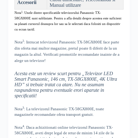
Accesorii
Manual utilizare
1
Nota
: Unele dintre specificatiile televizorului
Panasonic TX-
58GX800E
sunt subliniate. Pentru a afla detalii despre acestea este suficient
sa plasati cursorul deasupra lor sau sa le selectati daca folositi un dispozitiv
cu ecran tactil.
2
Nota
: Intrucat televizorul
Panasonic TX-58GX800E
face parte
din oferta mai multor magazine, pretul poate fi diferit de la un
magazin la altul
. Verificati promotiile recomandate inainte de a
alege un televizor!
Acesta este un review scurt pentru „
Televizor LED
Smart Panasonic, 146 cm, TX-58GX800E, 4K
Ultra
HD
” si trebuie tratat ca atare. Nu ne asumam
raspunderea pentru eventuale erori aparute in
specificatii!
3
Nota
: La televizorul
Panasonic
TX-58GX800E, toate
magazinele recomandate ofera transport gratuit.
4
Nota
: Daca achizitionati online televizorul
Panasonic
TX-
58GX800E
,
aveti drept legal de retur de minim 14 zile de la