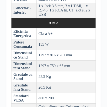
1 x Jack 3.5 mm, 3 x
HDMI
, 1 x
Conectori /
RJ-45
, 1 x
RCA
In,
CI+
slot si 2 x
Interfet
USB
Altele
Eficienta
Clasa A+
Energetica
Putere
155 W
Consumata
Dimensiuni
1297 x 816 x 261 mm
cu Stand
Dimensiuni
1297 x 759 x 65 mm
fara Stand
Greutate cu
22.5 Kg
Stand
Greutate
20.5 Kg
fara Stand
Standard
400 x 200
VESA
Cablu alimentare, Telecomanda si