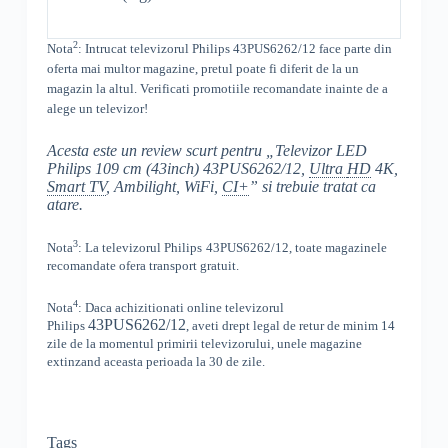
2
Nota
: Intrucat televizorul
Philips
43PUS6262/12
face parte din
oferta mai multor magazine, pretul poate fi diferit de la un
magazin la altul
. Verificati promotiile recomandate inainte de a
alege un televizor!
Acesta este un review scurt pentru „Televizor LED
Philips 109 cm (43inch) 43PUS6262/12,
Ultra
HD
4K,
Smart TV
, Ambilight, WiFi,
CI+
” si trebuie tratat ca
atare.
3
Nota
: La televizorul
Philips
43PUS6262/12, toate
magazinele
recomandate ofera transport gratuit.
4
Nota
: Daca achizitionati online televizorul
43PUS6262/12
Philips
,
aveti drept legal de retur de minim 14
zile de la momentul primirii televizorului, unele magazine
extinzand aceasta perioada la 30 de zile.
Tags