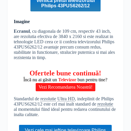
Verifica pretul televizorului
Philips 43PUS6262/12
Imagine
Ecranul
, cu diagonala de 109 cm, respectiv 43 inch,
are rezolutia efectiva de 3840 x 2160 si este realizat in
tehnologie LED ceea ce ii confera televizorului Philips
43PUS6262/12 avantaje precum consum redus,
stabilitate in functionare, stralucire puternica si mai ales
rezistenta in timp.
Ofertele bune continuă!
Încă nu ai găsit un
Televizor
bun pentru tine?
Vezi Recomandarea Noastră!
Standardul de
rezolutie
Ultra
HD
, indeplinit de Philips
43PUS6262/12 este cel mai inalt standard de
rezolutie
al momentului fiind ideal pentru redarea continutului de
inalta calitate.
Vezi cele mai ieftine televizoare Philips