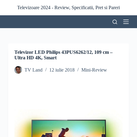
S
Televizoare 2024 - Review, Specificatii, Pret si Pareri
a
r
i
l
a
c
o
n
Televizor LED Philips 43PUS6262/12, 109 cm –
ț
Ultra HD 4K, Smart
i
n
TV Land
12 iulie 2018
Mini-Review
u
t