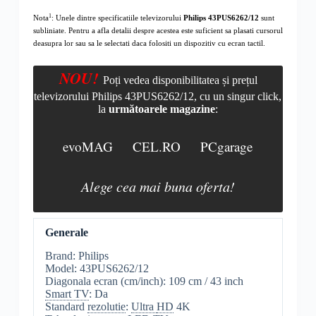
1
Nota
: Unele dintre specificatiile televizorului
Philips 43PUS6262/12
sunt
subliniate. Pentru a afla detalii despre acestea este suficient sa plasati cursorul
deasupra lor sau sa le selectati daca folositi un dispozitiv cu ecran tactil.
NOU!
Poți vedea disponibilitatea și prețul
televizorului Philips 43PUS6262/12, cu un singur click,
la
următoarele magazine
:
evoMAG
CEL.RO
PCgarage
Alege cea mai buna oferta!
Generale
Brand: Philips
Model: 43PUS6262/12
Diagonala ecran (cm/inch): 109 cm / 43 inch
Smart TV
: Da
Standard
rezolutie
:
Ultra
HD
4K