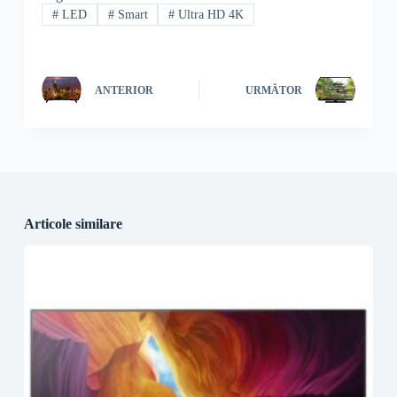
#
LED
#
Smart
#
Ultra HD 4K
ANTERIOR
URMĂTOR
Articole similare