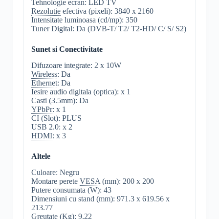
Tehnologie ecran: LED TV
Rezolutie
efectiva (pixeli): 3840 x 2160
Intensitate luminoasa (cd/mp): 350
Tuner Digital: Da (
DVB-T
/ T2/ T2-
HD
/ C/ S/ S2)
Sunet si Conectivitate
Difuzoare integrate: 2 x 10W
Wireless
: Da
Ethernet
: Da
Iesire audio digitala (optica): x 1
Casti (3.5mm): Da
YPbPr
: x 1
CI (Slot): PLUS
USB 2.0: x 2
HDMI
: x 3
Altele
Culoare: Negru
Montare perete
VESA
(mm): 200 x 200
Putere consumata (W): 43
Dimensiuni cu stand (mm): 971.3 x 619.56 x
213.77
Greutate (Kg): 9.22