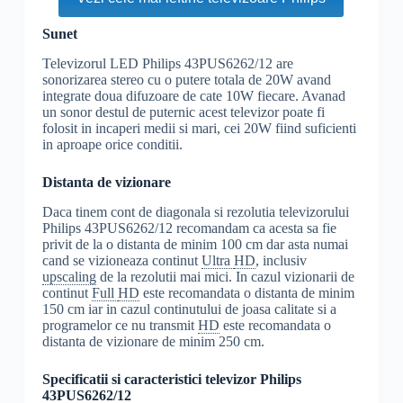
Sunet
Televizorul LED Philips 43PUS6262/12 are
sonorizarea stereo cu o putere totala de 20W avand
integrate doua difuzoare de cate 10W fiecare. Avanad
un sonor destul de puternic acest televizor poate fi
folosit in incaperi medii si mari, cei 20W fiind suficienti
in aproape orice conditii.
Distanta de vizionare
Daca tinem cont de diagonala si rezolutia televizorului
Philips 43PUS6262/12 recomandam ca acesta sa fie
privit de la o distanta de minim 100 cm dar asta numai
cand se vizioneaza continut
Ultra
HD
, inclusiv
upscaling
de la rezolutii mai mici. In cazul vizionarii de
continut
Full
HD
este recomandata o distanta de minim
150 cm iar in cazul continutului de joasa calitate si a
programelor ce nu transmit
HD
este recomandata o
distanta de vizionare de minim 250 cm.
Specificatii si caracteristici televizor Philips
43PUS6262/12