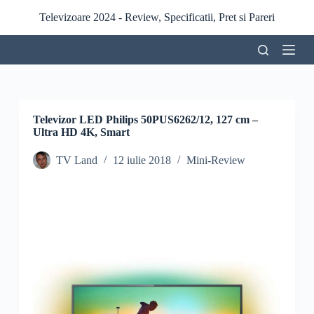
S
Televizoare 2024 - Review, Specificatii, Pret si Pareri
a
r
i
l
a
c
o
n
Televizor LED Philips 50PUS6262/12, 127 cm –
ț
Ultra HD 4K, Smart
i
n
TV Land
12 iulie 2018
Mini-Review
u
t