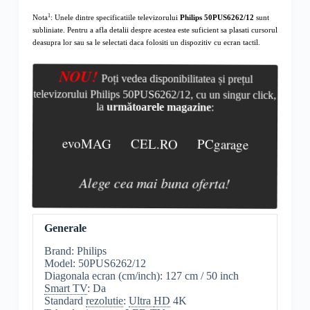
1
Nota
: Unele dintre specificatiile televizorului
Philips 50PUS6262/12
sunt
subliniate. Pentru a afla detalii despre acestea este suficient sa plasati cursorul
deasupra lor sau sa le selectati daca folositi un dispozitiv cu ecran tactil.
NOU!
Poți vedea disponibilitatea și prețul
televizorului Philips 50PUS6262/12, cu un singur click,
la
următoarele magazine
:
evoMAG
CEL.RO
PCgarage
Alege cea mai buna oferta!
Generale
Brand: Philips
Model: 50PUS6262/12
Diagonala ecran (cm/inch): 127 cm / 50 inch
Smart TV
: Da
Standard
rezolutie
:
Ultra
HD
4K