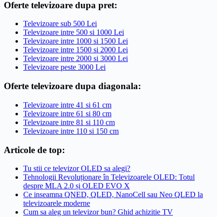
Oferte televizoare dupa pret:
Televizoare sub 500 Lei
Televizoare intre 500 si 1000 Lei
Televizoare intre 1000 si 1500 Lei
Televizoare intre 1500 si 2000 Lei
Televizoare intre 2000 si 3000 Lei
Televizoare peste 3000 Lei
Oferte televizoare dupa diagonala:
Televizoare intre 41 si 61 cm
Televizoare intre 61 si 80 cm
Televizoare intre 81 si 110 cm
Televizoare intre 110 si 150 cm
Articole de top:
Tu stii ce televizor OLED sa alegi?
Tehnologii Revoluționare în Televizoarele OLED: Totul
despre MLA 2.0 și OLED EVO X
Ce inseamna QNED, QLED, NanoCell sau Neo QLED la
televizoarele moderne
Cum sa aleg un televizor bun? Ghid achizitie TV