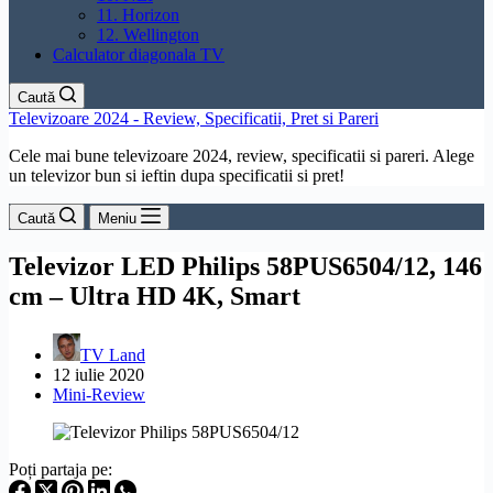
11. Horizon
12. Wellington
Calculator diagonala TV
Caută
Televizoare 2024 - Review, Specificatii, Pret si Pareri
Cele mai bune televizoare 2024, review, specificatii si pareri. Alege
un televizor bun si ieftin dupa specificatii si pret!
Caută
Meniu
Televizor LED Philips 58PUS6504/12, 146
cm – Ultra HD 4K, Smart
TV Land
12 iulie 2020
Mini-Review
Poți partaja pe: