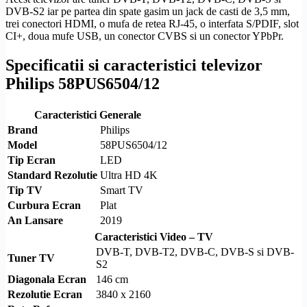
DVB-S2
iar pe partea din spate gasim un jack de casti de 3,5 mm,
trei conectori
HDMI
, o mufa de retea
RJ-45
, o interfata
S/PDIF
,
slot
CI
+, doua mufe USB, un conector CVBS si un conector
YPbPr
.
Specificatii si caracteristici televizor
Philips 58PUS6504/12
Caracteristici Generale
Brand
Philips
Model
58PUS6504/12
Tip Ecran
LED
Standard
Rezolutie
Ultra
HD
4K
Tip TV
Smart TV
Curbura Ecran
Plat
An Lansare
2019
Caracteristici Video – TV
DVB-T
,
DVB-T2
,
DVB-C
,
DVB-S
si
DVB-
Tuner TV
S2
Diagonala Ecran
146 cm
Rezolutie
Ecran
3840 x 2160