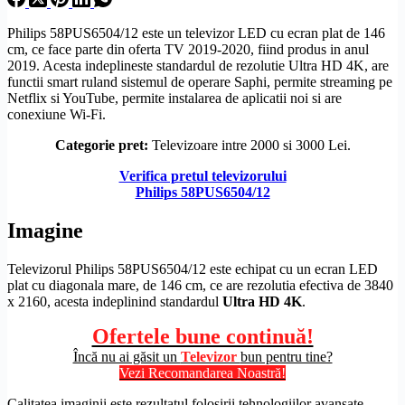
Philips 58PUS6504/12 este un televizor LED cu ecran plat de 146
cm, ce face parte din oferta TV 2019-2020, fiind produs in anul
2019. Acesta indeplineste standardul de
rezolutie
Ultra
HD
4K, are
functii smart ruland sistemul de operare Saphi, permite streaming pe
Netflix si YouTube, permite instalarea de aplicatii noi si are
conexiune
Wi-Fi
.
Categorie pret:
Televizoare intre 2000 si 3000 Lei.
Verifica pretul televizorului
Philips 58PUS6504/12
Imagine
Televizorul Philips 58PUS6504/12 este echipat cu un
ecran LED
plat cu diagonala mare, de 146 cm, ce are rezolutia efectiva de 3840
x 2160, acesta indeplinind standardul
Ultra
HD
4K
.
Ofertele bune continuă!
Încă nu ai găsit un
Televizor
bun pentru tine?
Vezi Recomandarea Noastră!
Calitatea imaginii este rezultatul folosirii tehnologiilor avansate,