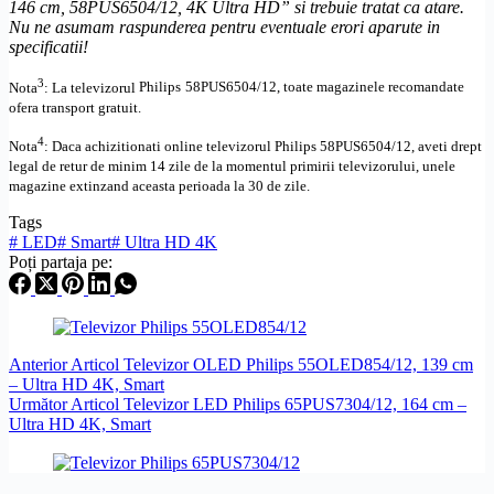
146 cm, 58PUS6504/12, 4K
Ultra
HD
” si trebuie tratat ca atare.
Nu ne asumam raspunderea pentru eventuale erori aparute in
specificatii!
3
Nota
: La televizorul
Philips
58PUS6504/12, toate
magazinele recomandate
ofera transport gratuit.
4
Nota
: Daca achizitionati online televizorul
Philips
58PUS6504/12
,
aveti drept
legal de retur de minim 14 zile de la momentul primirii televizorului, unele
magazine extinzand aceasta perioada la 30 de zile.
Tags
#
LED
#
Smart
#
Ultra HD 4K
Poți partaja pe:
Anterior
Articol
Televizor OLED Philips 55OLED854/12, 139 cm
– Ultra HD 4K, Smart
Următor
Articol
Televizor LED Philips 65PUS7304/12, 164 cm –
Ultra HD 4K, Smart