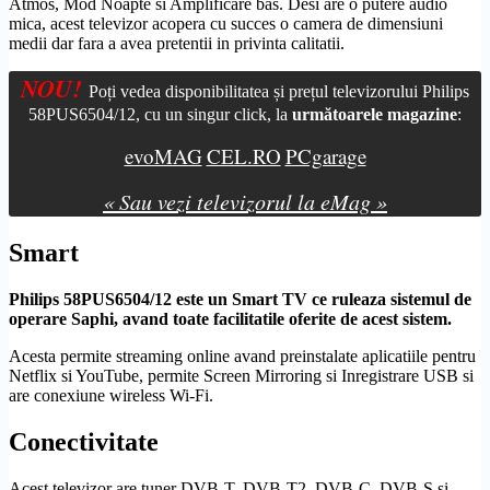
Atmos, Mod Noapte si Amplificare bas. Desi are o putere audio
mica, acest televizor acopera cu succes o camera de dimensiuni
medii dar fara a avea pretentii in privinta calitatii.
NOU!
Poți vedea disponibilitatea și prețul televizorului Philips
58PUS6504/12, cu un singur click, la
următoarele magazine
:
evoMAG
CEL.RO
PCgarage
« Sau vezi televizorul la eMag »
Smart
Philips 58PUS6504/12 este un
Smart TV
ce ruleaza sistemul de
operare Saphi, avand toate facilitatile oferite de acest sistem.
Acesta permite streaming online avand preinstalate aplicatiile pentru
Netflix si YouTube, permite
Screen Mirroring
si Inregistrare USB si
are conexiune
wireless
Wi-Fi
.
Conectivitate
Acest televizor are tuner
DVB-T
,
DVB-T2
,
DVB-C
,
DVB-S
si