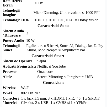
Rata Refres
50 Hz
Ecran
Tehnologii
Micro Dimming
, Ultra
rezolutie
si 1000 PPI
Imagine
Tehnologie
HDR
HDR
10,
HDR
10+,
HLG
si
Dolby Vision
Caracteristici Sunet
Sistem Audio
2
/ Difuzoare
Putere Audio
10 W
Tehnologii
Egalizator cu 5 benzi, Sunet
AI
, Dialog clar,
Dolby
Sunet
Atmos, Mod Noapte si Amplificare bas
Caracteristici Smart
Sistem de Operare
Saphi
Aplicatii Preinstalate
Netflix si YouTube
Procesor
Quad core
Altele
Screen Mirroring
si Inregistrare USB
Conectivitate
Wireless
Wi-Fi
Wi-Fi
802.11n 2×2
Conectori
1 x Jack 3.5 mm, 3 x
HDMI
, 1 x
RJ-45
, 1 x
S/PDIF
,
/ Interfet
CI+
slot, 2 x USB, 1 x CVBS si 1 x
YPbPr