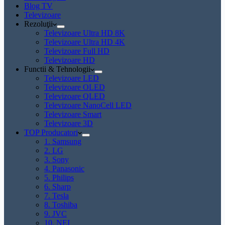
Blog TV
Televizoare
Rezoluţii
Televizoare Ultra HD 8K
Televizoare Ultra HD 4K
Televizoare Full HD
Televizoare HD
Functii & Tehnologii
Televizoare LED
Televizoare OLED
Televizoare QLED
Televizoare NanoCell LED
Televizoare Smart
Televizoare 3D
TOP Producatori
1. Samsung
2. LG
3. Sony
4. Panasonic
5. Philips
6. Sharp
7. Tesla
8. Toshiba
9. JVC
10. NEI