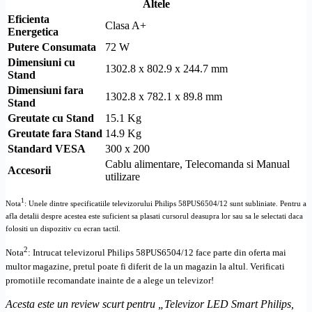
Altele
Eficienta
Clasa A+
Energetica
Putere Consumata
72 W
Dimensiuni cu
1302.8 x 802.9 x 244.7 mm
Stand
Dimensiuni fara
1302.8 x 782.1 x 89.8 mm
Stand
Greutate cu Stand
15.1 Kg
Greutate fara Stand
14.9 Kg
Standard
VESA
300 x 200
Cablu alimentare, Telecomanda si Manual
Accesorii
utilizare
1
Nota
: Unele dintre specificatiile televizorului
Philips 58PUS6504/12
sunt subliniate. Pentru a
afla detalii despre acestea este suficient sa plasati cursorul deasupra lor sau sa le selectati daca
folositi un dispozitiv cu ecran tactil.
2
Nota
: Intrucat televizorul
Philips 58PUS6504/12
face parte din oferta mai
multor magazine, pretul poate fi diferit de la un magazin la altul
. Verificati
promotiile recomandate inainte de a alege un televizor!
Acesta este un review scurt pentru „
Televizor LED Smart Philips,