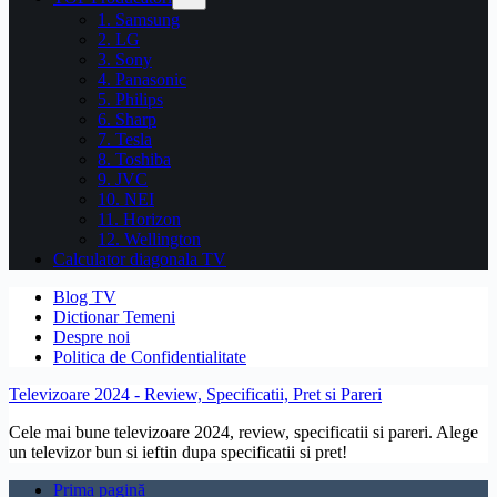
1. Samsung
2. LG
3. Sony
4. Panasonic
5. Philips
6. Sharp
7. Tesla
8. Toshiba
9. JVC
10. NEI
11. Horizon
12. Wellington
Calculator diagonala TV
Blog TV
Dictionar Temeni
Despre noi
Politica de Confidentialitate
Televizoare 2024 - Review, Specificatii, Pret si Pareri
Cele mai bune televizoare 2024, review, specificatii si pareri. Alege
un televizor bun si ieftin dupa specificatii si pret!
Prima pagină