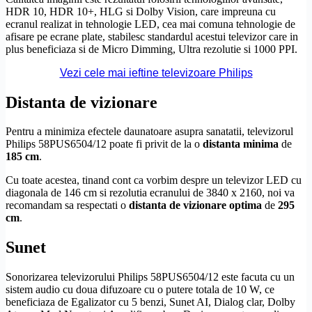
HDR
10,
HDR
10+,
HLG
si
Dolby Vision
, care impreuna cu
ecranul realizat in tehnologie LED, cea mai comuna tehnologie de
afisare pe ecrane plate, stabilesc standardul acestui televizor care in
plus beneficiaza si de
Micro Dimming
, Ultra
rezolutie
si 1000 PPI.
Vezi cele mai ieftine televizoare Philips
Distanta de vizionare
Pentru a minimiza efectele daunatoare asupra sanatatii, televizorul
Philips 58PUS6504/12 poate fi privit de la o
distanta minima
de
185 cm
.
Cu toate acestea, tinand cont ca vorbim despre un televizor LED cu
diagonala de 146 cm si rezolutia ecranului de 3840 x 2160, noi va
recomandam sa respectati o
distanta de vizionare optima
de
295
cm
.
Sunet
Sonorizarea televizorului Philips 58PUS6504/12 este facuta cu un
sistem audio cu doua difuzoare cu o putere totala de 10 W, ce
beneficiaza de Egalizator cu 5 benzi, Sunet
AI
, Dialog clar,
Dolby