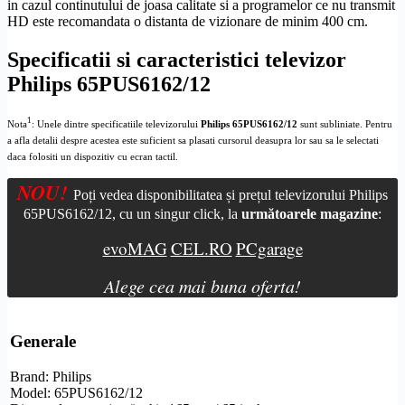
in cazul continutului de joasa calitate si a programelor ce nu transmit
HD
este recomandata o distanta de vizionare de minim 400 cm.
Specificatii si caracteristici televizor
Philips 65PUS6162/12
1
Nota
: Unele dintre specificatiile televizorului
Philips 65PUS6162/12
sunt subliniate. Pentru
a afla detalii despre acestea este suficient sa plasati cursorul deasupra lor sau sa le selectati
daca folositi un dispozitiv cu ecran tactil.
NOU!
Poți vedea disponibilitatea și prețul televizorului Philips
65PUS6162/12, cu un singur click, la
următoarele magazine
:
evoMAG
CEL.RO
PCgarage
Alege cea mai buna oferta!
Generale
Brand: Philips
Model: 65PUS6162/12