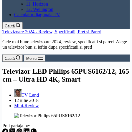
11. Horizon
12. Wellington
Calculator diagonala TV
Caută
Televizoare 2024 - Review, Specificatii, Pret si Pareri
Cele mai bune televizoare 2024, review, specificatii si pareri. Alege
un televizor bun si ieftin dupa specificatii si pret!
Caută
Meniu
Televizor LED Philips 65PUS6162/12, 165
cm – Ultra HD 4K, Smart
TV Land
12 iulie 2018
Mini-Review
Poți partaja pe: