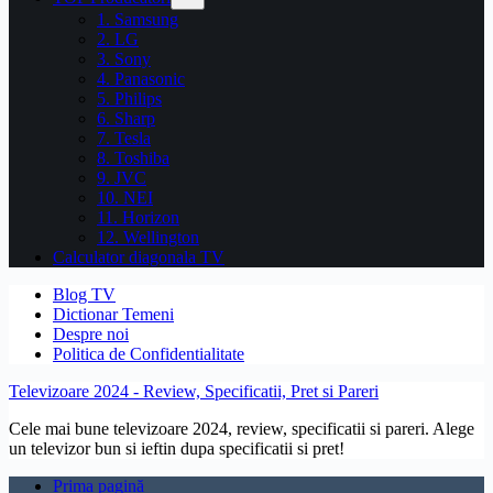
1. Samsung
2. LG
3. Sony
4. Panasonic
5. Philips
6. Sharp
7. Tesla
8. Toshiba
9. JVC
10. NEI
11. Horizon
12. Wellington
Calculator diagonala TV
Blog TV
Dictionar Temeni
Despre noi
Politica de Confidentialitate
Televizoare 2024 - Review, Specificatii, Pret si Pareri
Cele mai bune televizoare 2024, review, specificatii si pareri. Alege
un televizor bun si ieftin dupa specificatii si pret!
Prima pagină