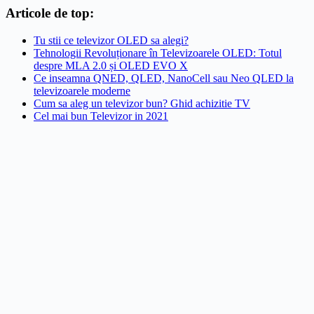
Articole de top:
Tu stii ce televizor OLED sa alegi?
Tehnologii Revoluționare în Televizoarele OLED: Totul
despre MLA 2.0 și OLED EVO X
Ce inseamna QNED, QLED, NanoCell sau Neo QLED la
televizoarele moderne
Cum sa aleg un televizor bun? Ghid achizitie TV
Cel mai bun Televizor in 2021