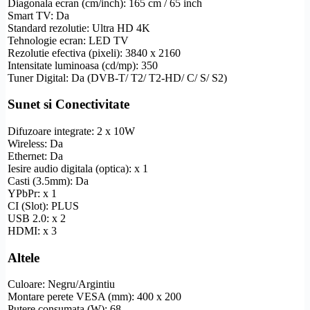
Diagonala ecran (cm/inch): 165 cm / 65 inch
Smart TV
: Da
Standard
rezolutie
:
Ultra
HD
4K
Tehnologie ecran: LED TV
Rezolutie
efectiva (pixeli): 3840 x 2160
Intensitate luminoasa (cd/mp): 350
Tuner Digital: Da (
DVB-T
/ T2/ T2-
HD
/ C/ S/ S2)
Sunet si Conectivitate
Difuzoare integrate: 2 x 10W
Wireless
: Da
Ethernet
: Da
Iesire audio digitala (optica): x 1
Casti (3.5mm): Da
YPbPr
: x 1
CI (Slot): PLUS
USB 2.0: x 2
HDMI
: x 3
Altele
Culoare: Negru/Argintiu
Montare perete
VESA
(mm): 400 x 200
Putere consumata (W): 68