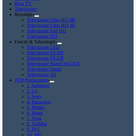
Blog TV
Televizoare
Rezoluţii
Televizoare Ultra HD 8K
Televizoare Ultra HD 4K
Televizoare Full HD
Televizoare HD
Functii & Tehnologii
Televizoare LED
Televizoare OLED
Televizoare QLED
Televizoare NanoCell LED
Televizoare Smart
Televizoare 3D
TOP Producatori
1. Samsung
2. LG
3. Sony
4. Panasonic
5. Philips
6. Sharp
7. Tesla
8. Toshiba
9. JVC
10. NEI