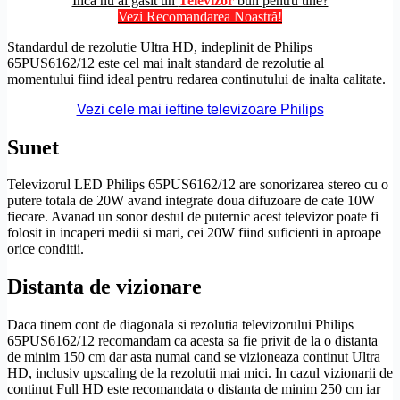
Încă nu ai găsit un
Televizor
bun pentru tine?
Vezi Recomandarea Noastră!
Standardul de
rezolutie
Ultra
HD
, indeplinit de Philips
65PUS6162/12 este cel mai inalt standard de
rezolutie
al
momentului fiind ideal pentru redarea continutului de inalta calitate.
Vezi cele mai ieftine televizoare Philips
Sunet
Televizorul LED Philips 65PUS6162/12 are sonorizarea stereo cu o
putere totala de 20W avand integrate doua difuzoare de cate 10W
fiecare. Avanad un sonor destul de puternic acest televizor poate fi
folosit in incaperi medii si mari, cei 20W fiind suficienti in aproape
orice conditii.
Distanta de vizionare
Daca tinem cont de diagonala si rezolutia televizorului Philips
65PUS6162/12 recomandam ca acesta sa fie privit de la o distanta
de minim 150 cm dar asta numai cand se vizioneaza continut
Ultra
HD
, inclusiv
upscaling
de la rezolutii mai mici. In cazul vizionarii de
continut
Full
HD
este recomandata o distanta de minim 250 cm iar