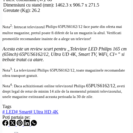
Dimensiuni cu stand (mm): 1462.3 x 906.7 x 271.5
Greutate (Kg): 26.2
2
Nota
: Intrucat televizorul
Philips
65PUS6162/12
face parte din oferta mai
multor magazine, pretul poate fi diferit de la un magazin la altul
. Verificati
promotiile recomandate inainte de a alege un televizor!
Acesta este un review scurt pentru „Televizor LED Philips 165 cm
(65inch) 65PUS6162/12, Ultra UD 4K,
Smart TV
, WiFi,
CI+
” si
trebuie tratat ca atare.
3
Nota
: La televizorul
Philips
65PUS6162/12, toate
magazinele recomandate
ofera transport gratuit.
4
65PUS6162/12
Nota
: Daca achizitionati online televizorul
Philips
,
aveti
drept legal de retur de minim 14 zile de la momentul primirii televizorului,
unele magazine extinzand aceasta perioada la 30 de zile.
Tags
#
LED
#
Smart
#
Ultra HD 4K
Poți partaja pe: