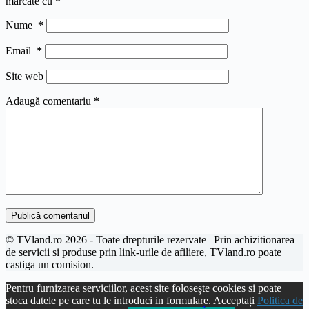
marcate cu
*
Nume
*
Email
*
Site web
Adaugă comentariu
*
Publică comentariul
© TVland.ro 2026 - Toate drepturile rezervate | Prin achizitionarea
de servicii si produse prin link-urile de afiliere, TVland.ro poate
castiga un comision.
Pentru furnizarea serviciilor, acest site folosește cookies si poate
stoca datele pe care tu le introduci in formulare. Acceptați
Politica de