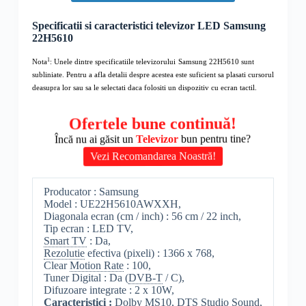
Specificatii si caracteristici televizor LED Samsung
22H5610
1
Nota
: Unele dintre specificatiile televizorului
Samsung 22H5610 sunt
subliniate. Pentru a afla detalii despre acestea este suficient sa plasati cursorul
deasupra lor sau sa le selectati daca folositi un dispozitiv cu ecran tactil.
Ofertele bune continuă!
Încă nu ai găsit un
Televizor
bun pentru tine?
Vezi Recomandarea Noastră!
Producator : Samsung
Model : UE22H5610AWXXH,
Diagonala ecran (cm / inch) : 56 cm / 22 inch,
Tip ecran : LED TV,
Smart TV
: Da,
Rezolutie
efectiva (pixeli) : 1366 x 768,
Clear
Motion Rate
: 100,
Tuner Digital : Da (
DVB-T
/ C),
Difuzoare integrate : 2 x 10W,
Caracteristici :
Dolby
MS10,
DTS
Studio Sound,