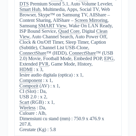
DTS
Premium Sound 5.1, Auto Volume Leveler,
Smart Hub
, Multimedia, Apps, Social TV, Web
Browser, Skype™ on Samsung TV, AllShare –
Content Sharing, AllShare –
Screen Mirroring
,
Samsung
SMART View
, Wake On LAN Ready,
ISP Bound Service,
Quad Core
, Digital
Clean
View
, Auto Channel Search, Auto Power Off,
Clock & On/Off Timer, Sleep Timer, Caption
(Subtitle), Channel List USB-Clone,
ConnectShare
™ (HDD),
ConnectShare
™ (USB
2.0) Movie, Football Mode, Embeded POP,
EPG
,
Extended
PVR
, Game Mode, History,
HDMI
: x 3,
Iesire audio digitala (optica) : x 1,
Component
: x 1,
Compozit
(AV) : x 1,
CI (Slot) : Da,
USB 2.0 : x 2,
Scart
(RGB) : x 1,
Wireless
: Da,
Culoare : Alb,
Dimensiuni cu stand (mm) : 750.9 x 476.9 x
207.8,
Greutate (Kg) : 5.8