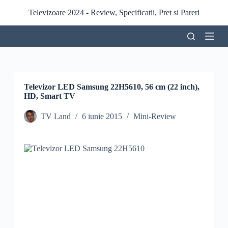
S
Televizoare 2024 - Review, Specificatii, Pret si Pareri
a
r
i
l
a
c
o
n
Televizor LED Samsung 22H5610, 56 cm (22 inch),
ț
HD, Smart TV
i
n
TV Land
6 iunie 2015
Mini-Review
u
t