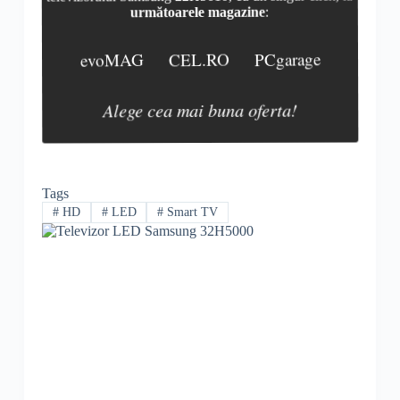
următoarele magazine
:
evoMAG
CEL.RO
PCgarage
Alege cea mai buna oferta!
Tags
#
HD
#
LED
#
Smart TV