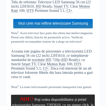
Titlu de referinta: Televizor LED Samsung 56 cm (22
inch) 22H5610,
HD
Ready,
Smart TV
, Clear
Motion
Rate
100,
DTS
Premium Sound 5.1,
CI+
Vezi cele mai ieftine televizoare Samsung
2
Nota
: Acest televizor face parte din oferta mai multor magazine.
Pretul este diferit, functie de promotiile active. Verificati
promotiile recomandate inainte de a alege un televizor!
Aceasta este pagina de prezentare a televizorului LED
Samsung 56 cm (22 inch) 22H5610, ce indeplineste
standardul de
rezolutie
HD
720p (
HD
Ready), cu
functii
Smart TV
, Clear
Motion Rate
100,
DTS
Premium Sound 5.1,
CI+
. Daca esti interesat de un alt
televizor foloseste filtrele din bara laterala pentru a gasi
ceea ce cauti.
3
Nota
: La toate televizoarele prezentate transportul este gratuit.
NOU!
Poți vedea disponibilitatea și prețul
televizorului Samsung 22H5610, cu un singur click, la