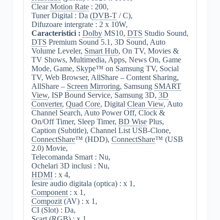
Clear
Motion Rate
: 200,
Tuner Digital : Da (
DVB-T
/ C),
Difuzoare intergrate : 2 x 10W,
Caracteristici :
Dolby
MS10,
DTS
Studio Sound,
DTS
Premium Sound 5.1, 3D Sound, Auto
Volume Leveler,
Smart Hub
, On TV, Movies &
TV Shows, Multimedia, Apps, News On, Game
Mode, Game, Skype™ on Samsung TV, Social
TV, Web Browser, AllShare – Content Sharing,
AllShare –
Screen Mirroring
, Samsung
SMART
View
, ISP Bound Service, Samsung 3D,
3D
Converter
,
Quad Core
, Digital
Clean View
, Auto
Channel Search, Auto Power Off, Clock &
On/Off Timer, Sleep Timer,
BD Wise
Plus,
Caption (Subtitle), Channel List USB-Clone,
ConnectShare
™ (HDD),
ConnectShare
™ (USB
2.0) Movie,
Telecomanda Smart : Nu,
Ochelari 3D inclusi : Nu,
HDMI
: x 4,
Iesire audio digitala (optica) : x 1,
Component
: x 1,
Compozit
(AV) : x 1,
CI (Slot) : Da,
Scart
(RGB) : x 1,