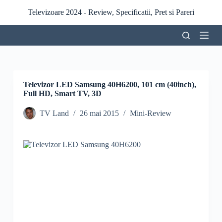
S
Televizoare 2024 - Review, Specificatii, Pret si Pareri
a
r
i
l
a
c
o
n
Televizor LED Samsung 40H6200, 101 cm (40inch),
ț
Full HD, Smart TV, 3D
i
n
TV Land
26 mai 2015
Mini-Review
u
t