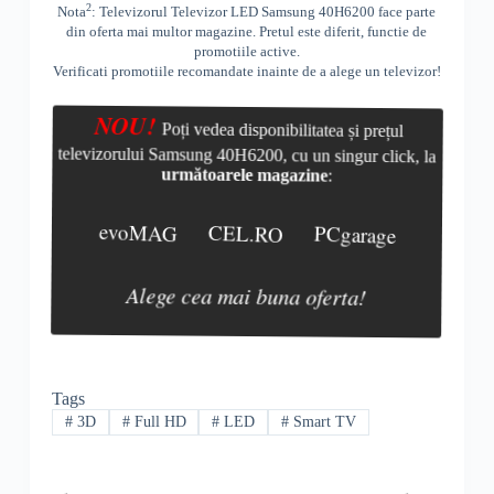
2
Nota
: Televizorul Televizor LED Samsung 40H6200 face parte
din oferta mai multor magazine. Pretul este diferit, functie de
promotiile active.
Verificati promotiile recomandate inainte de a alege un televizor!
NOU!
Poți vedea disponibilitatea și prețul
televizorului Samsung 40H6200, cu un singur click, la
următoarele magazine
:
evoMAG
CEL.RO
PCgarage
Alege cea mai buna oferta!
Tags
#
3D
#
Full HD
#
LED
#
Smart TV