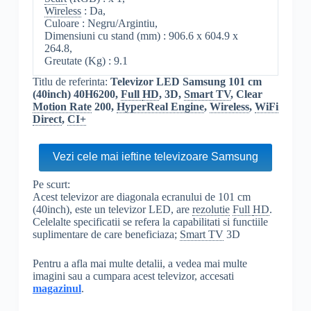
Wireless
: Da,
Culoare : Negru/Argintiu,
Dimensiuni cu stand (mm) : 906.6 x 604.9 x
264.8,
Greutate (Kg) : 9.1
Titlu de referinta:
Televizor LED Samsung 101 cm
(40inch) 40H6200,
Full
HD
, 3D,
Smart TV
, Clear
Motion Rate
200,
HyperReal Engine
,
Wireless
,
WiFi
Direct
,
CI+
Vezi cele mai ieftine televizoare Samsung
Pe scurt:
Acest televizor are diagonala ecranului de 101 cm
(40inch), este un televizor LED, are
rezolutie
Full
HD
.
Celelalte specificatii se refera la capabilitati si functiile
suplimentare de care beneficiaza;
Smart TV
3D
Pentru a afla mai multe detalii, a vedea mai multe
imagini sau a cumpara acest televizor, accesati
magazinul
.