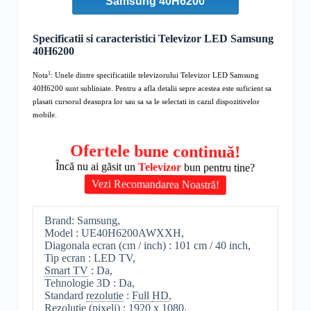
Samsung 40H6200
Specificatii si caracteristici Televizor LED Samsung
40H6200
1
Nota
: Unele dintre specificatiile televizorului
Televizor LED Samsung
40H6200
sunt subliniate. Pentru a afla detalii sepre acestea este suficient sa
plasati cursorul deasupra lor sau sa sa le selectati in cazul dispozitivelor
mobile.
Ofertele bune continuă!
Încă nu ai găsit un
Televizor
bun pentru tine?
Vezi Recomandarea Noastră!
Brand: Samsung,
Model : UE40H6200AWXXH,
Diagonala ecran (cm / inch) : 101 cm / 40 inch,
Tip ecran : LED TV,
Smart TV
: Da,
Tehnologie 3D : Da,
Standard
rezolutie
:
Full
HD
,
Rezolutie
(pixeli) : 1920 x 1080,