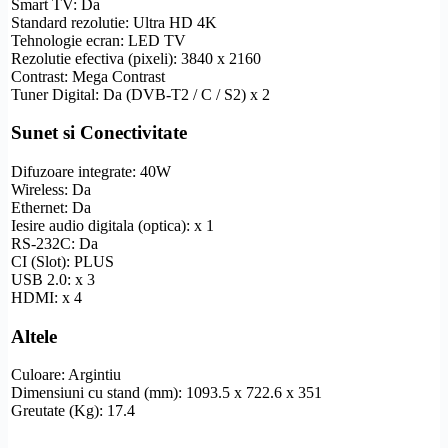
Smart TV
: Da
Standard
rezolutie
:
Ultra
HD
4K
Tehnologie ecran: LED TV
Rezolutie
efectiva (pixeli): 3840 x 2160
Contrast: Mega Contrast
Tuner Digital: Da (
DVB-T2
/ C / S2) x 2
Sunet si Conectivitate
Difuzoare integrate: 40W
Wireless
: Da
Ethernet
: Da
Iesire audio digitala (optica): x 1
RS-232C
: Da
CI (Slot): PLUS
USB 2.0: x 3
HDMI
: x 4
Altele
Culoare: Argintiu
Dimensiuni cu stand (mm): 1093.5 x 722.6 x 351
Greutate (Kg): 17.4