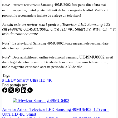
2
Nota
: Intrucat televizorul
Samsung
49MU8002
face parte din oferta mai
multor magazine, pretul poate fi diferit de la un magazin la altul
. Verificati
promotiile recomandate inainte de a alege un televizor!
Acesta este un review scurt pentru „Televizor LED Samsung 125
cm (49inch) UE49MU8002,
Ultra
HD
4K,
Smart TV
, WiFi,
CI+
” si
trebuie tratat ca atare.
3
Nota
: La televizorul
Samsung
49MU8002, toate
magazinele recomandate
ofera transport gratuit.
4
UE49MU8002
Nota
: Daca achizitionati online televizorul
Samsung
,
aveti
drept legal de retur de minim 14 zile de la momentul primirii televizorului,
unele magazine extinzand aceasta perioada la 30 de zile.
Tags
#
LED
#
Smart
#
Ultra HD 4K
Poți partaja pe:
Anterior
Articol
Televizor LED Samsung 49MU6402, 125 cm –
Ultra HD 4K, Smart