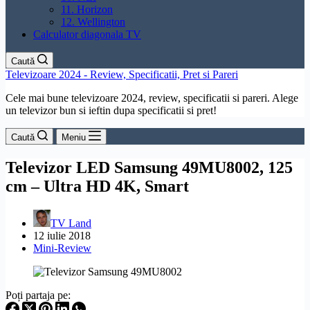
11. Horizon
12. Wellington
Calculator diagonala TV
Caută
Televizoare 2024 - Review, Specificatii, Pret si Pareri
Cele mai bune televizoare 2024, review, specificatii si pareri. Alege
un televizor bun si ieftin dupa specificatii si pret!
Caută
Meniu
Televizor LED Samsung 49MU8002, 125
cm – Ultra HD 4K, Smart
TV Land
12 iulie 2018
Mini-Review
Poți partaja pe: