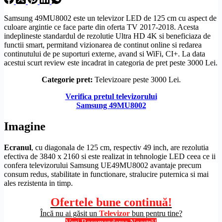
Samsung 49MU8002 este un televizor LED de 125 cm cu aspect de
culoare argintie ce face parte din oferta TV 2017-2018. Acesta
indeplineste standardul de
rezolutie
Ultra
HD
4K si beneficiaza de
functii smart, permitand vizionarea de continut online si redarea
continutului de pe suporturi externe, avand si WiFi,
CI+
. La data
acestui scurt review este incadrat in categoria de pret peste 3000 Lei.
Categorie pret:
Televizoare peste 3000 Lei.
Verifica pretul televizorului
Samsung 49MU8002
Imagine
Ecranul
, cu diagonala de 125 cm, respectiv 49 inch, are rezolutia
efectiva de 3840 x 2160 si este realizat in tehnologie LED ceea ce ii
confera televizorului Samsung UE49MU8002 avantaje precum
consum redus, stabilitate in functionare, stralucire puternica si mai
ales rezistenta in timp.
Ofertele bune continuă!
Încă nu ai găsit un
Televizor
bun pentru tine?