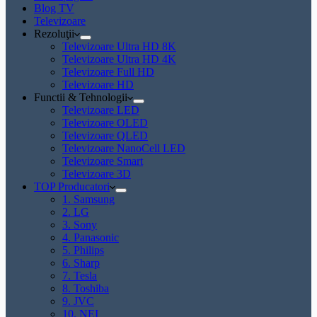
Blog TV
Televizoare
Rezoluţii
Televizoare Ultra HD 8K
Televizoare Ultra HD 4K
Televizoare Full HD
Televizoare HD
Functii & Tehnologii
Televizoare LED
Televizoare OLED
Televizoare QLED
Televizoare NanoCell LED
Televizoare Smart
Televizoare 3D
TOP Producatori
1. Samsung
2. LG
3. Sony
4. Panasonic
5. Philips
6. Sharp
7. Tesla
8. Toshiba
9. JVC
10. NEI