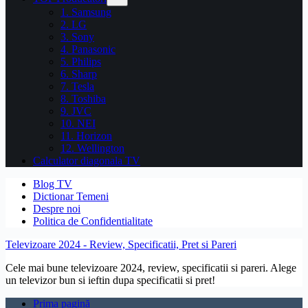
1. Samsung
2. LG
3. Sony
4. Panasonic
5. Philips
6. Sharp
7. Tesla
8. Toshiba
9. JVC
10. NEI
11. Horizon
12. Wellington
Calculator diagonala TV
Blog TV
Dictionar Temeni
Despre noi
Politica de Confidentialitate
Televizoare 2024 - Review, Specificatii, Pret si Pareri
Cele mai bune televizoare 2024, review, specificatii si pareri. Alege
un televizor bun si ieftin dupa specificatii si pret!
Prima pagină