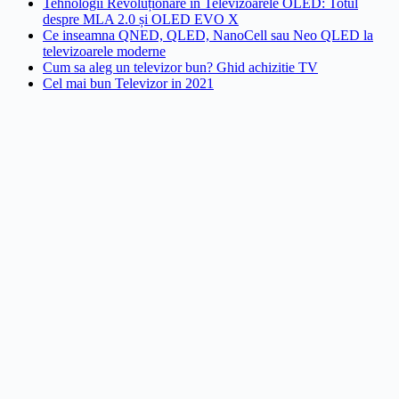
Tehnologii Revoluționare în Televizoarele OLED: Totul
despre MLA 2.0 și OLED EVO X
Ce inseamna QNED, QLED, NanoCell sau Neo QLED la
televizoarele moderne
Cum sa aleg un televizor bun? Ghid achizitie TV
Cel mai bun Televizor in 2021