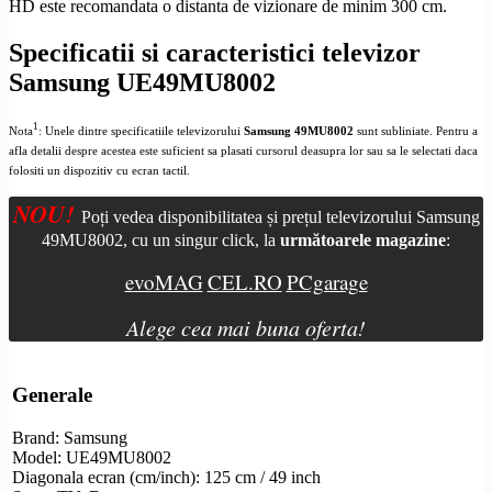
HD
este recomandata o distanta de vizionare de minim 300 cm.
Specificatii si caracteristici televizor
Samsung UE49MU8002
1
Nota
: Unele dintre specificatiile televizorului
Samsung 49MU8002
sunt subliniate. Pentru a
afla detalii despre acestea este suficient sa plasati cursorul deasupra lor sau sa le selectati daca
folositi un dispozitiv cu ecran tactil.
NOU!
Poți vedea disponibilitatea și prețul televizorului Samsung
49MU8002, cu un singur click, la
următoarele magazine
:
evoMAG
CEL.RO
PCgarage
Alege cea mai buna oferta!
Generale
Brand: Samsung
Model: UE49MU8002
Diagonala ecran (cm/inch): 125 cm / 49 inch