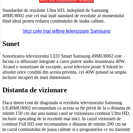
Vezi Recomandarea Noastră!
Standardul de
rezolutie
Ultra
HD
, indeplinit de Samsung
49MU8002 este cel mai inalt standard de
rezolutie
al momentului
fiind ideal pentru redarea continutului de inalta calitate.
Vezi cele mai ieftine televizoare Samsung
Sunet
Sonorizarea televizorului LED Smart Samsung 49MU8002 este
facuta cu difuzoare integrate a caror putere audio insumeaza 40W.
Avand o sonorizare de exceptie, acest televizor poate fi folosit in
absolut orice conditii din acesta privinta, cei 40W putand sa umpla
inclusiv incaperi de mari dimensiuni.
Distanta de vizionare
Daca tinem cont de diagonala si rezolutia televizorului Samsung
UE49MU8002 recomandam ca acesta sa fie privit de la o distanta de
minim 150 cm dar asta numai cand se vizioneaza continut
Ultra
HD
,
inclusiv
upscaling
de la rezolutii mai mici. In cazul vizionarii de
continut
Full
HD
este recomandata o distanta de minim 200 cm iar
in cazul continutului de joasa calitate si a programelor ce nu transmit