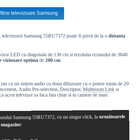
eftine televizoare Samsung
i, televizorul Samsung 55RU7372 poate fi privit de la o
distanta
evizor LED cu diagonala de 138 cm si rezolutia ecranului de 3840
e vizionare optima
de
280 cm
.
ta cu un sistem audio cu doua difuzoare cu o putere totala de 20
ncement, Audio Pre-selection, Descriptor,
Multiroom Link
si
a acest televizor sa faca fata chiar si in camere de mari
vizorului Samsung 55RU7372, cu un singur click, la
următoarele
magazine
: