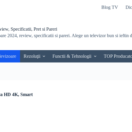
Blog TV
Dic
ew, Specificatii, Pret si Pareri
re 2024, review, specificatii si pareri. Alege un televizor bun si ieftin du
levizoare
Rezoluţii
Functii & Tehnologii
TOP Producato
ra HD 4K, Smart