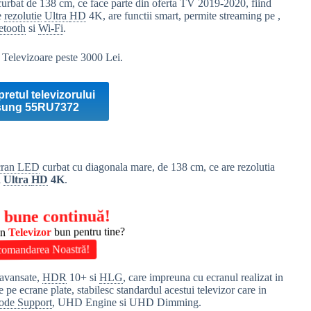
bat de 138 cm, ce face parte din oferta TV 2019-2020, fiind
e
rezolutie
Ultra
HD
4K, are functii smart, permite streaming pe ,
etooth
si
Wi-Fi
.
:
Televizoare peste 3000 Lei.
pretul televizorului
ung 55RU7372
cran LED
curbat cu diagonala mare, de 138 cm, ce are rezolutia
l
Ultra
HD
4K
.
 bune continuă!
un
Televizor
bun pentru tine?
comandarea Noastră!
r avansate,
HDR
10+ si
HLG
, care impreuna cu ecranul realizat in
e ecrane plate, stabilesc standardul acestui televizor care in
ode Support
, UHD Engine si UHD Dimming.