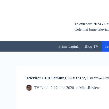
S
a
r
i
l
Televizoare 2024 - Revi
a
Cele mai bune televizoa
c
o
n
ț
Prima pagină
Blog TV
Te
i
n
u
t
Televizor LED Samsung 55RU7372, 138 cm – Ult
TV Land
12 iulie 2020
Mini-Review