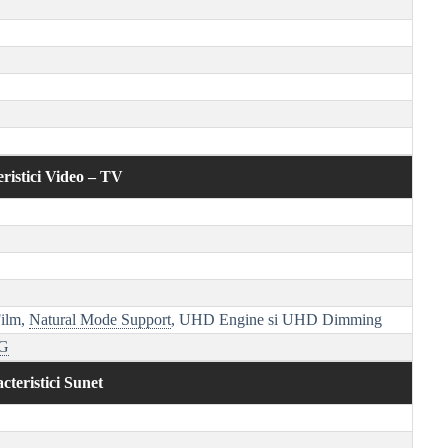
ristici Video – TV
Film,
Natural Mode Support
, UHD Engine si UHD Dimming
G
cteristici Sunet