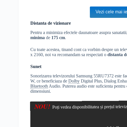
Vezi cele mai i
Distanta de vizionare
Pentru a minimiza efectele daunatoare asupra sanatati
minima
de
175 cm
.
Cu toate acestea, tinand cont ca vorbim despre un tel
x 2160, noi va recomandam sa respectati o
distanta d
Sunet
Sonorizarea televizorului Samsung 55RU7372 este facu
W, ce beneficiaza de
Dolby
Digital Plus, Dialog Enha
Bluetooth
Audio. Puterea audio este suficienta pentru c
dimensiuni.
NOU!
Poți vedea disponibilitatea și prețul tele