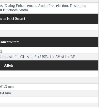
us, Dialog Enhancement, Audio Pre-selection, Descriptor,
si
Bluetooth
Audio
cteristici Smart
g
onectivitate
Fi
omposite
In,
CI+
slot, 2 x USB, 1 x AV si 1 x RF
Altele
 261.3 mm
 104 mm