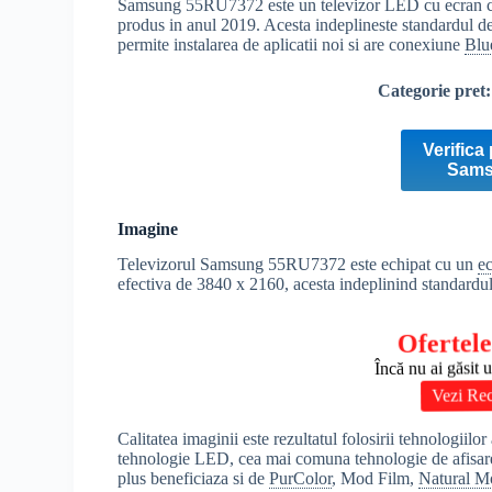
Samsung 55RU7372 este un televizor LED cu ecran cur
produs in anul 2019. Acesta indeplineste standardul d
permite instalarea de aplicatii noi si are conexiune
Blu
Categorie pret
Verifica 
Sams
Imagine
Televizorul Samsung 55RU7372 este echipat cu un
e
efectiva de 3840 x 2160, acesta indeplinind standardu
Ofertele
Încă nu ai găsit 
Vezi Re
Calitatea imaginii este rezultatul folosirii tehnologiilo
tehnologie LED, cea mai comuna tehnologie de afisare p
plus beneficiaza si de
PurColor
, Mod Film,
Natural M