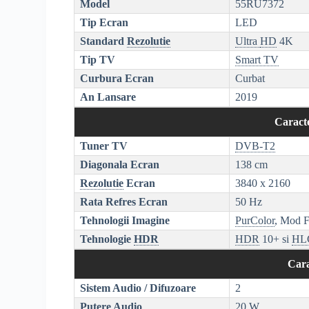
Model
55RU7372
Tip Ecran
LED
Standard
Rezolutie
Ultra
HD
4K
Tip TV
Smart TV
Curbura Ecran
Curbat
An Lansare
2019
Caracte
Tuner TV
DVB-T2
Diagonala Ecran
138 cm
Rezolutie
Ecran
3840 x 2160
Rata Refres Ecran
50 Hz
Tehnologii Imagine
PurColor
, Mod 
Tehnologie
HDR
HDR
10+ si
HL
Cara
Sistem Audio / Difuzoare
2
Putere Audio
20 W