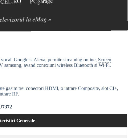
CEL.RO
PCgarage
televizorul la eMag »
ii vocali Google si Alexa, permite streaming online,
Screen
TV
samsung, avand conexiuni
wireless
Bluetooth
si
Wi-Fi
.
ate gasim trei conectori
HDMI
, o intrare
Composite
,
slot CI
+,
ntrare RF.
RU7372
eristici Generale