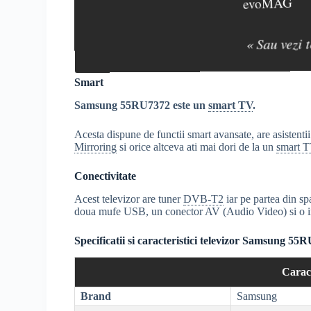
evoMAG
« Sau vezi 
Smart
Samsung 55RU7372 este un
smart TV
.
Acesta dispune de functii smart avansate, are asistent
Mirroring
si orice altceva ati mai dori de la un
smart 
Conectivitate
Acest televizor are tuner
DVB-T2
iar pe partea din sp
doua mufe USB, un conector AV (Audio Video) si o i
Specificatii si caracteristici televizor Samsung 55
Caract
Brand
Samsung