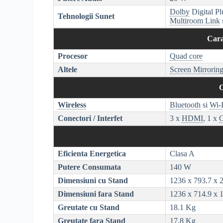
Dolby
Digital Pl
Tehnologii Sunet
Multiroom Link
Cara
Procesor
Quad core
Altele
Screen Mirrorin
C
Wireless
Bluetooth
si
Wi-
Conectori / Interfet
3 x
HDMI
, 1 x
C
Eficienta Energetica
Clasa A
Putere Consumata
140 W
Dimensiuni cu Stand
1236 x 793.7 x
Dimensiuni fara Stand
1236 x 714.9 x
Greutate cu Stand
18.1 Kg
Greutate fara Stand
17.8 Kg