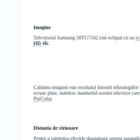
Imagine
Televizorul Samsung 58TU7102 este echipat cu un
e
HD
4K
.
Calitatea imaginii este rezultatul folosirii tehnologiilo
ecrane plate, stabilesc standardul acestui televizor 
PurColor
.
Distanta de vizionare
Pentru a minimiza efectele daunatoare asupra sanatati