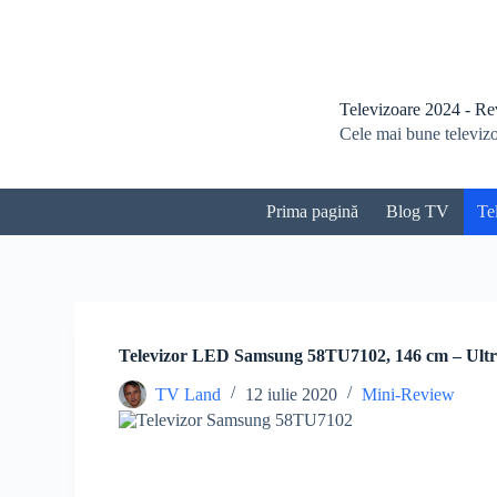
S
a
r
i
l
Televizoare 2024 - Revi
a
Cele mai bune televizoa
c
o
n
ț
Prima pagină
Blog TV
Te
i
n
u
t
Televizor LED Samsung 58TU7102, 146 cm – Ult
TV Land
12 iulie 2020
Mini-Review