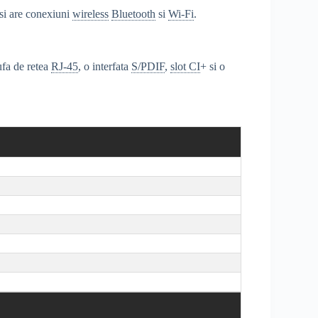
si are conexiuni
wireless
Bluetooth
si
Wi-Fi
.
ufa de retea
RJ-45
, o interfata
S/PDIF
,
slot CI
+ si o