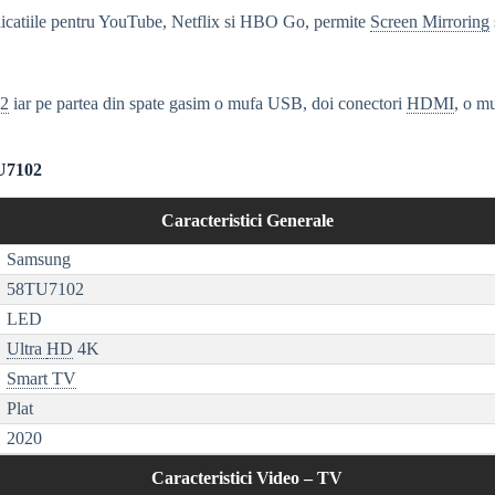
plicatiile pentru YouTube, Netflix si HBO Go, permite
Screen Mirroring
2
iar pe partea din spate gasim o mufa USB, doi conectori
HDMI
, o m
TU7102
Caracteristici Generale
Samsung
58TU7102
LED
Ultra
HD
4K
Smart TV
Plat
2020
Caracteristici Video – TV