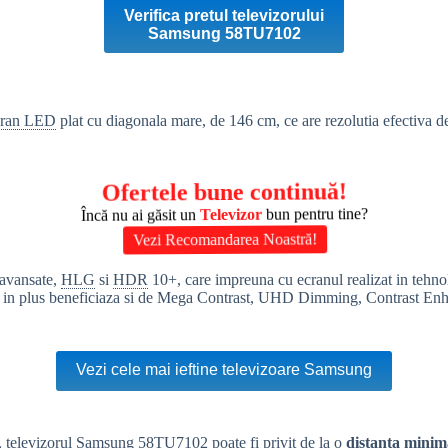
Verifica pretul televizorului
Samsung 58TU7102
cran LED
plat cu diagonala mare, de 146 cm, ce are rezolutia efectiva 
Ofertele bune continuă!
Încă nu ai găsit un
Televizor
bun pentru tine?
Vezi Recomandarea Noastră!
r avansate,
HLG
si
HDR
10+, care impreuna cu ecranul realizat in tehn
care in plus beneficiaza si de Mega Contrast, UHD Dimming, Contrast En
Vezi cele mai ieftine televizoare Samsung
i, televizorul Samsung 58TU7102 poate fi privit de la o
distanta minim