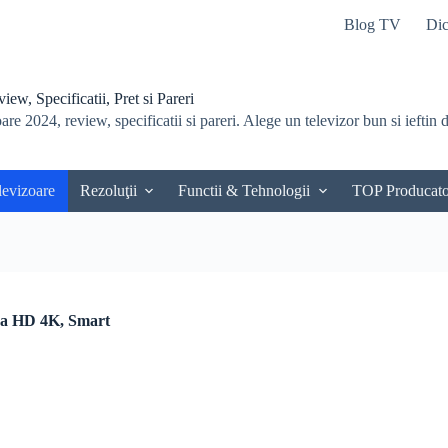
Blog TV
Dic
ew, Specificatii, Pret si Pareri
re 2024, review, specificatii si pareri. Alege un televizor bun si ieftin du
levizoare
Rezoluţii
Functii & Tehnologii
TOP Producato
ra HD 4K, Smart