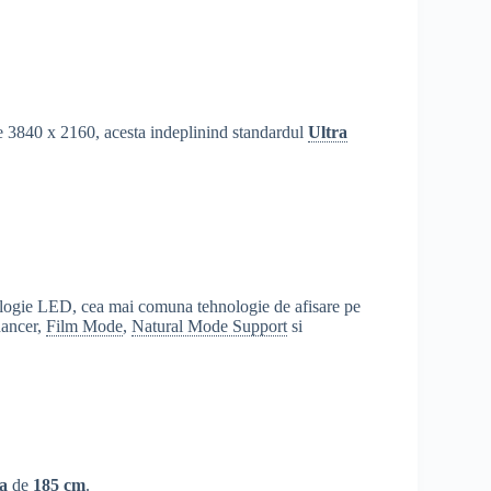
de 3840 x 2160, acesta indeplinind standardul
Ultra
ologie LED, cea mai comuna tehnologie de afisare pe
hancer,
Film Mode
,
Natural Mode Support
si
a
de
185 cm
.