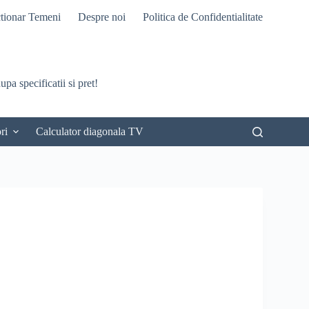
tionar Temeni
Despre noi
Politica de Confidentialitate
pa specificatii si pret!
ri
Calculator diagonala TV