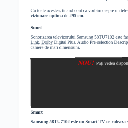
Cu toate acestea, tinand cont ca vorbim despre un te
vizionare optima
de
295 cm
.
Sunet
Sonorizarea televizorului Samsung 58TU7102 este facu
Link
,
Dolby
Digital Plus, Audio Pre-selection Descri
camere de mari dimensiuni.
NOU!
Poți vedea disponi
Smart
Samsung 58TU7102 este un
Smart TV
ce ruleaza 