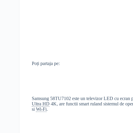
Poți partaja pe:
Samsung 58TU7102 este un televizor LED cu ecran plat
Ultra
HD
4K, are functii smart ruland sistemul de ope
si
Wi-Fi
.