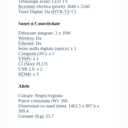
Tehnologie ecran: LED TV
Rezolutie
efectiva (pixeli): 3840 x 2160
Tuner Digital: Da (
DVB-T2
/ C)
Sunet si Conectivitate
Difuzoare integrate: 2 x 10W
Wireless
: Da
Ethernet
: Da
Iesire audio digitala (optica): x 1
Compozit
(AV): x 1
YPbPr
: x 1
CI (Slot): PLUS
USB 2.0: x 2
HDMI
: x 3
Altele
Culoare: Negru/Argintiu
Putere consumata (W): 260
Dimensiuni cu stand (mm): 1463.5 x 907.6 x
369.4
Greutate (Kg): 25.7