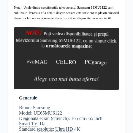
1
Nota
: Unele dintre specificatiile televizorului
Samsung 65MU6122
sunt
subliniate. Pentru a afla detalii despre acestea este suficient sa plasati cursorul
deasupra lor sau sa le selectati daca folositi un dispozitiv cu ecran tactil.
NOU!
Poți vedea disponibilitatea și prețul
televizorului Samsung 65MU6122, cu un singur click,
la
următoarele magazine
:
evoMAG
CEL.RO
PCgarage
Alege cea mai buna oferta!
Generale
Brand: Samsung
Model: UE65MU6122
Diagonala ecran (cm/inch): 165 cm / 65 inch
Smart TV
: Da
Standard
rezolutie
:
Ultra
HD
4K