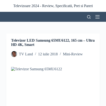
S
Televizoare 2024 - Review, Specificatii, Pret si Pareri
a
r
i
l
a
c
o
n
Televizor LED Samsung 65MU6122, 165 cm – Ultra
ț
HD 4K, Smart
i
n
TV Land
12 iulie 2018
Mini-Review
u
t