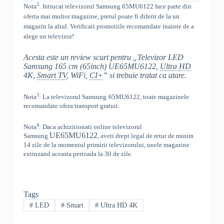
2
Nota
: Intrucat televizorul
Samsung
65MU6122
face parte din
oferta mai multor magazine, pretul poate fi diferit de la un
magazin la altul
. Verificati promotiile recomandate inainte de a
alege un televizor!
Acesta este un review scurt pentru „Televizor LED
Samsung 165 cm (65inch) UE65MU6122,
Ultra
HD
4K,
Smart TV
, WiFi,
CI+
” si trebuie tratat ca atare.
3
Nota
: La televizorul
Samsung
65MU6122, toate
magazinele
recomandate ofera transport gratuit.
4
Nota
: Daca achizitionati online televizorul
UE65MU6122
Samsung
,
aveti drept legal de retur de minim
14 zile de la momentul primirii televizorului, unele magazine
extinzand aceasta perioada la 30 de zile.
Tags
#
LED
#
Smart
#
Ultra HD 4K