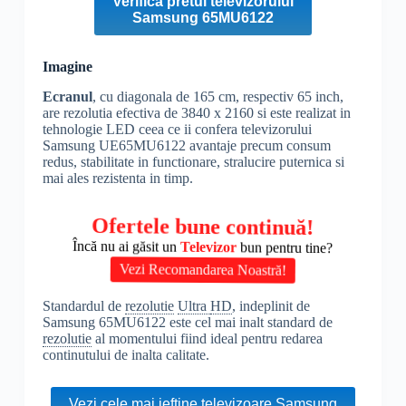
Verifica pretul televizorului
Samsung 65MU6122
Imagine
Ecranul
, cu diagonala de 165 cm, respectiv 65 inch,
are rezolutia efectiva de 3840 x 2160 si este realizat in
tehnologie LED ceea ce ii confera televizorului
Samsung UE65MU6122 avantaje precum consum
redus, stabilitate in functionare, stralucire puternica si
mai ales rezistenta in timp.
Ofertele bune continuă!
Încă nu ai găsit un
Televizor
bun pentru tine?
Vezi Recomandarea Noastră!
Standardul de
rezolutie
Ultra
HD
, indeplinit de
Samsung 65MU6122 este cel mai inalt standard de
rezolutie
al momentului fiind ideal pentru redarea
continutului de inalta calitate.
Vezi cele mai ieftine televizoare Samsung