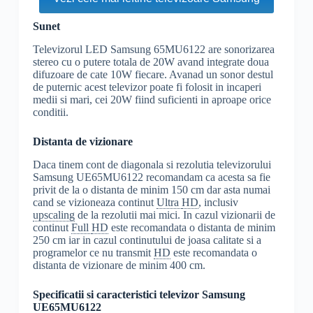
Sunet
Televizorul LED Samsung 65MU6122 are sonorizarea
stereo cu o putere totala de 20W avand integrate doua
difuzoare de cate 10W fiecare. Avanad un sonor destul
de puternic acest televizor poate fi folosit in incaperi
medii si mari, cei 20W fiind suficienti in aproape orice
conditii.
Distanta de vizionare
Daca tinem cont de diagonala si rezolutia televizorului
Samsung UE65MU6122 recomandam ca acesta sa fie
privit de la o distanta de minim 150 cm dar asta numai
cand se vizioneaza continut
Ultra
HD
, inclusiv
upscaling
de la rezolutii mai mici. In cazul vizionarii de
continut
Full
HD
este recomandata o distanta de minim
250 cm iar in cazul continutului de joasa calitate si a
programelor ce nu transmit
HD
este recomandata o
distanta de vizionare de minim 400 cm.
Specificatii si caracteristici televizor Samsung
UE65MU6122