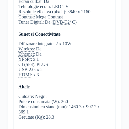
Ecran curbat: Da
Tehnologie ecran: LED TV
Rezolutie
efectiva (pixeli): 3840 x 2160
Contrast: Mega Contrast
Tuner Digital: Da (
DVB-T2
/ C)
Sunet si Conectivitate
Difuzoare integrate: 2 x 10W
Wireless
: Da
Ethernet
: Da
YPbPr
: x 1
CI (Slot): PLUS
USB 2.0: x 2
HDMI
: x 3
Altele
Culoare: Negru
Putere consumata (W): 260
Dimensiuni cu stand (mm): 1460.3 x 907.2 x
369.1
Greutate (Kg): 28.3