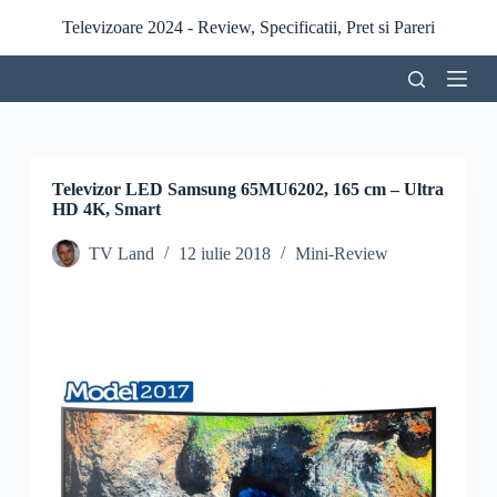
S
Televizoare 2024 - Review, Specificatii, Pret si Pareri
a
r
i
l
a
c
o
n
Televizor LED Samsung 65MU6202, 165 cm – Ultra
ț
HD 4K, Smart
i
n
TV Land
12 iulie 2018
Mini-Review
u
t