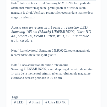
2
Nota
: Intrucat televizorul
Samsung
65MU6202
face parte din
oferta mai multor magazine, pretul poate fi diferit de la un
magazin la altul
. Verificati promotiile recomandate inainte de a
alege un televizor!
Acesta este un review scurt pentru „Televizor LED
Samsung 165 cm (65inch) UE65MU6202,
Ultra
HD
4K,
Smart TV
, Ecran Curbat, WiFi,
CI+
” si trebuie
tratat ca atare.
3
Nota
: La televizorul
Samsung
65MU6202, toate
magazinele
recomandate ofera transport gratuit.
4
Nota
: Daca achizitionati online televizorul
UE65MU6202
Samsung
,
aveti drept legal de retur de minim
14 zile de la momentul primirii televizorului, unele magazine
extinzand aceasta perioada la 30 de zile.
Tags
#
LED
#
Smart
#
Ultra HD 4K