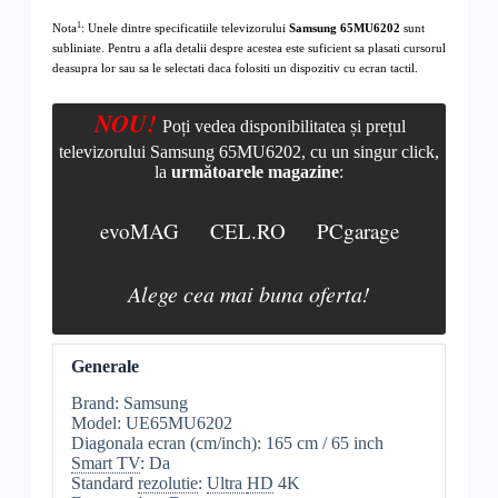
1
Nota
: Unele dintre specificatiile televizorului
Samsung 65MU6202
sunt
subliniate. Pentru a afla detalii despre acestea este suficient sa plasati cursorul
deasupra lor sau sa le selectati daca folositi un dispozitiv cu ecran tactil.
NOU!
Poți vedea disponibilitatea și prețul
televizorului Samsung 65MU6202, cu un singur click,
la
următoarele magazine
:
evoMAG
CEL.RO
PCgarage
Alege cea mai buna oferta!
Generale
Brand: Samsung
Model: UE65MU6202
Diagonala ecran (cm/inch): 165 cm / 65 inch
Smart TV
: Da
Standard
rezolutie
:
Ultra
HD
4K