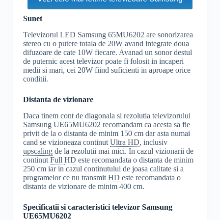
Sunet
Televizorul LED Samsung 65MU6202 are sonorizarea
stereo cu o putere totala de 20W avand integrate doua
difuzoare de cate 10W fiecare. Avanad un sonor destul
de puternic acest televizor poate fi folosit in incaperi
medii si mari, cei 20W fiind suficienti in aproape orice
conditii.
Distanta de vizionare
Daca tinem cont de diagonala si rezolutia televizorului
Samsung UE65MU6202 recomandam ca acesta sa fie
privit de la o distanta de minim 150 cm dar asta numai
cand se vizioneaza continut
Ultra
HD
, inclusiv
upscaling
de la rezolutii mai mici. In cazul vizionarii de
continut
Full
HD
este recomandata o distanta de minim
250 cm iar in cazul continutului de joasa calitate si a
programelor ce nu transmit
HD
este recomandata o
distanta de vizionare de minim 400 cm.
Specificatii si caracteristici televizor Samsung
UE65MU6202