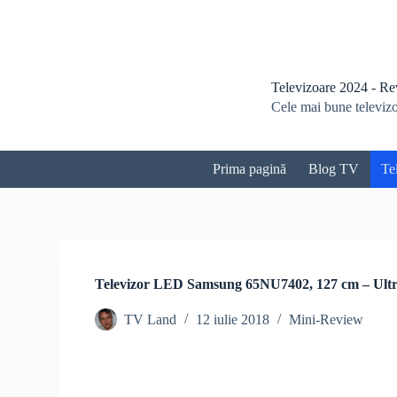
S
a
r
i
l
Televizoare 2024 - Revi
a
Cele mai bune televizoa
c
o
n
ț
Prima pagină
Blog TV
Te
i
n
u
t
Televizor LED Samsung 65NU7402, 127 cm – Ult
TV Land
12 iulie 2018
Mini-Review