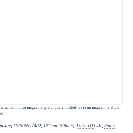
ferta mai multor magazine, pretul poate fi diferit de la un magazin la altul
.
or!
D Samsung UE50NU7402, 127 cm (50inch),
Ultra
HD
4K,
Smart