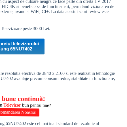
u aspect de culoare neagra ce face parte din oferta TV 2017-
a
HD
4K si beneficiaza de functii smart, permitand vizionarea de
 externe, avand si WiFi,
CI+
. La data acestui scurt review este
:
Televizoare peste 3000 Lei.
pretul televizorului
ung 65NU7402
re rezolutia efectiva de 3840 x 2160 si este realizat in tehnologie
7402 avantaje precum consum redus, stabilitate in functionare,
 bune continuă!
un
Televizor
bun pentru tine?
omandarea Noastră!
ung 65NU7402 este cel mai inalt standard de
rezolutie
al