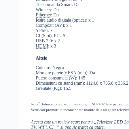
Telecomanda Smart: Da
Wireless
: Da
Ethernet
: Da
Iesire audio digitala (optica): x 1
Compozit
(AV): x 1
YPbPr
: x 1
CI (Slot): PLUS
USB 2.0: x 2
HDMI
: x 3
Altele
Culoare: Negru
Montare perete
VESA
(mm): Da
Putere consumata (W): 145
Dimensiuni cu stand (mm): 1124.8 x 735.8 x 336.2
Greutate (Kg): 16.5
2
Nota
: Intrucat televizorul
Samsung
65NU7402
face parte din o
Verificati promotiile recomandate inainte de a alege un televiz
Acesta este un review scurt pentru „Televizor LE
TV
, WiFi,
CI+
” si trebuie tratat ca atare.