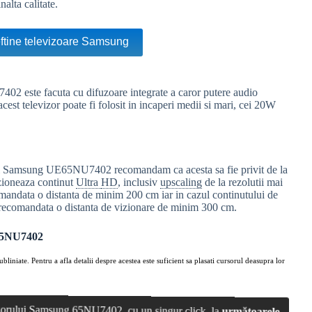
alta calitate.
eftine televizoare Samsung
2 este facuta cu difuzoare integrate a caror putere audio
st televizor poate fi folosit in incaperi medii si mari, cei 20W
ului Samsung UE65NU7402 recomandam ca acesta sa fie privit de la
zioneaza continut
Ultra
HD
, inclusiv
upscaling
de la rezolutii mai
mandata o distanta de minim 200 cm iar in cazul continutului de
recomandata o distanta de vizionare de minim 300 cm.
UE65NU7402
ubliniate. Pentru a afla detalii despre acestea este suficient sa plasati cursorul deasupra lor
vizorului Samsung 65NU7402, cu un singur click, la
următoarele