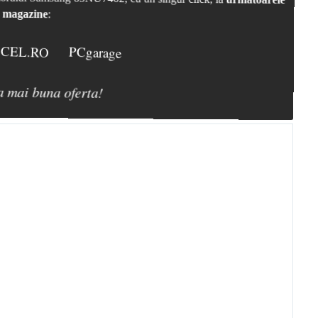
magazine
:
CEL.RO
PCgarage
a mai buna oferta!