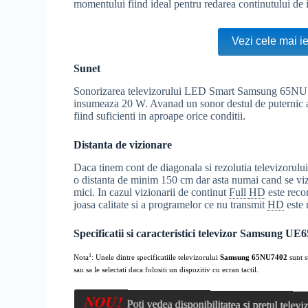
momentului fiind ideal pentru redarea continutului de in
Vezi cele mai i
Sunet
Sonorizarea televizorului LED Smart Samsung 65NU740
insumeaza 20 W. Avanad un sonor destul de puternic ace
fiind suficienti in aproape orice conditii.
Distanta de vizionare
Daca tinem cont de diagonala si rezolutia televizor
o distanta de minim 150 cm dar asta numai cand se vi
mici. In cazul vizionarii de continut
Full
HD
este reco
joasa calitate si a programelor ce nu transmit
HD
este 
Specificatii si caracteristici televizor Samsung 
1
Nota
: Unele dintre specificatiile televizorului
Samsung 65NU7402
sunt s
sau sa le selectati daca folositi un dispozitiv cu ecran tactil.
NOU!
Poți vedea disponibilitatea și prețul tele