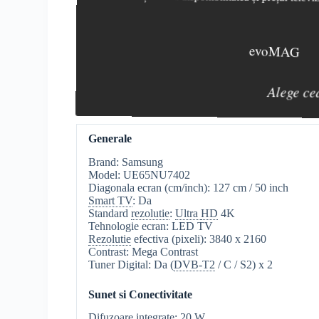
evoMAG
Alege ce
Generale
Brand: Samsung
Model: UE65NU7402
Diagonala ecran (cm/inch): 127 cm / 50 inch
Smart TV
: Da
Standard
rezolutie
:
Ultra
HD
4K
Tehnologie ecran: LED TV
Rezolutie
efectiva (pixeli): 3840 x 2160
Contrast: Mega Contrast
Tuner Digital: Da (
DVB-T2
/ C / S2) x 2
Sunet si Conectivitate
Difuzoare integrate: 20 W