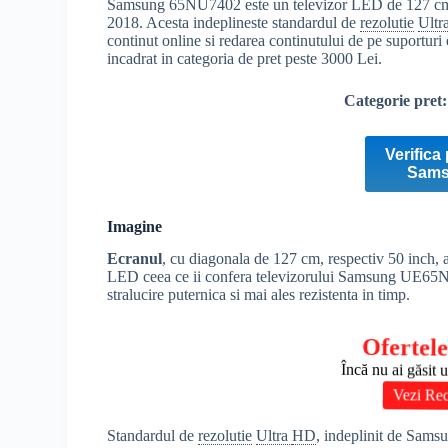
Samsung 65NU7402 este un televizor LED de 127 cm c
2018. Acesta indeplineste standardul de
rezolutie
Ultr
continut online si redarea continutului de pe suporturi
incadrat in categoria de pret peste 3000 Lei.
Categorie pret
Verifica 
Sams
Imagine
Ecranul
, cu diagonala de 127 cm, respectiv 50 inch, a
LED ceea ce ii confera televizorului Samsung UE65NU
stralucire puternica si mai ales rezistenta in timp.
Ofertele
Încă nu ai găsit 
Vezi Rec
Standardul de
rezolutie
Ultra
HD
, indeplinit de Sams