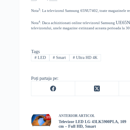
3
Nota
: La televizorul
Samsung
65NU7402, toate
magazinele rec
4
UE65N
Nota
: Daca achizitionati online televizorul
Samsung
televizorului, unele magazine extinzand aceasta perioada la 30 
Tags
#
LED
#
Smart
#
Ultra HD 4K
Poți partaja pe:
ANTERIOR
ARTICOL
Televizor LED LG 43LK5900PLA, 109
cm – Full HD, Smart