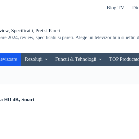
Blog TV
Dic
ew, Specificatii, Pret si Pareri
re 2024, review, specificatii si pareri. Alege un televizor bun si ieftin du
levizoare
Rezoluţii
Functii & Tehnologii
TOP Producato
ra HD 4K, Smart