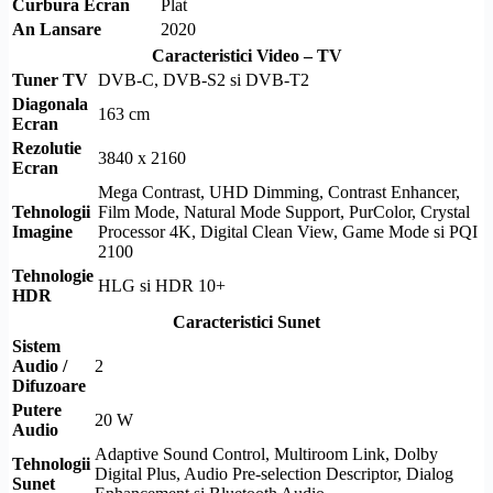
Curbura Ecran
Plat
An Lansare
2020
Caracteristici Video – TV
Tuner TV
DVB-C
,
DVB-S2
si
DVB-T2
Diagonala
163 cm
Ecran
Rezolutie
3840 x 2160
Ecran
Mega Contrast, UHD Dimming, Contrast Enhancer,
Tehnologii
Film Mode
,
Natural Mode Support
,
PurColor
, Crystal
Imagine
Processor 4K, Digital
Clean View
, Game Mode si
PQI
2100
Tehnologie
HLG
si
HDR
10+
HDR
Caracteristici Sunet
Sistem
Audio /
2
Difuzoare
Putere
20 W
Audio
Adaptive Sound Control,
Multiroom Link
,
Dolby
Tehnologii
Digital Plus, Audio Pre-selection Descriptor, Dialog
Sunet