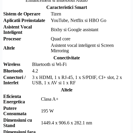
Enhancement si
Bluetooth
Audio
Caracteristici Smart
Sistem de Operare
Tizen
Aplicatii Preinstalate
YouTube, Netflix si HBO Go
Asistent Vocal
Bixby si Google assistant
Inteligent
Procesor
Quad core
Asistent vocal inteligent si
Screen
Altele
Mirroring
Conectivitate
Wireless
Bluetooth
si
Wi-Fi
Bluetooth
4.2
Conectori /
3 x
HDMI
, 1 x
RJ-45
, 1 x
S/PDIF
,
CI+
slot, 2 x
Interfet
USB, 1 x AV si 1 x RF
Altele
Eficienta
Clasa A+
Energetica
Putere
195 W
Consumata
Dimensiuni cu
1449.4 x 906.6 x 282.1 nm
Stand
Dimensiuni fara