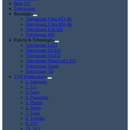
Blog TV
Televizoare
Rezoluţii
Televizoare Ultra HD 8K
Televizoare Ultra HD 4K
Televizoare Full HD
Televizoare HD
Functii & Tehnologii
Televizoare LED
Televizoare OLED
Televizoare QLED
Televizoare NanoCell LED
Televizoare Smart
Televizoare 3D
TOP Producatori
1. Samsung
2. LG
3. Sony
4. Panasonic
5. Philips
6. Sharp
7. Tesla
8. Toshiba
9. JVC
10. NEI