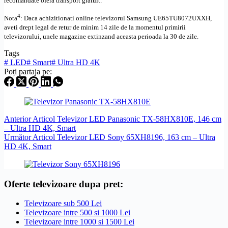
recomandate ofera transport gratuit.
4
Nota
: Daca achizitionati online televizorul
Samsung
UE65TU8072UXXH
,
aveti drept legal de retur de minim 14 zile de la momentul primirii
televizorului, unele magazine extinzand aceasta perioada la 30 de zile.
Tags
#
LED
#
Smart
#
Ultra HD 4K
Poți partaja pe:
Anterior
Articol
Televizor LED Panasonic TX-58HX810E, 146 cm
– Ultra HD 4K, Smart
Următor
Articol
Televizor LED Sony 65XH8196, 163 cm – Ultra
HD 4K, Smart
Oferte televizoare dupa pret:
Televizoare sub 500 Lei
Televizoare intre 500 si 1000 Lei
Televizoare intre 1000 si 1500 Lei