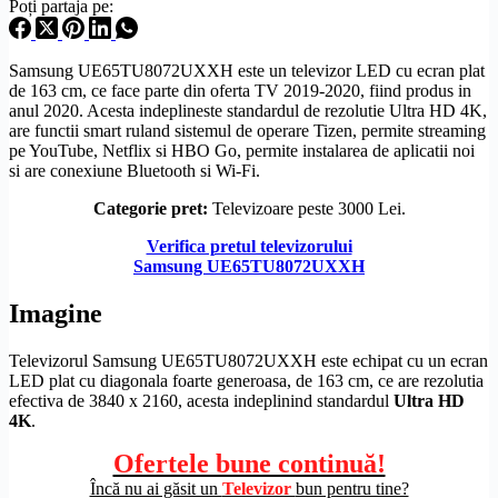
Poți partaja pe:
Samsung UE65TU8072UXXH este un televizor LED cu ecran plat
de 163 cm, ce face parte din oferta TV 2019-2020, fiind produs in
anul 2020. Acesta indeplineste standardul de
rezolutie
Ultra
HD
4K,
are functii smart ruland sistemul de operare
Tizen
, permite streaming
pe YouTube, Netflix si HBO Go, permite instalarea de aplicatii noi
si are conexiune
Bluetooth
si
Wi-Fi
.
Categorie pret:
Televizoare peste 3000 Lei.
Verifica pretul televizorului
Samsung UE65TU8072UXXH
Imagine
Televizorul Samsung UE65TU8072UXXH este echipat cu un
ecran
LED
plat cu diagonala foarte generoasa, de 163 cm, ce are rezolutia
efectiva de 3840 x 2160, acesta indeplinind standardul
Ultra
HD
4K
.
Ofertele bune continuă!
Încă nu ai găsit un
Televizor
bun pentru tine?