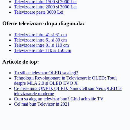
Televizoare intre 1500 si 2000 Lei
Televizoare intre 2000 si 3000 Lei
Televizoare peste 3000 Lei
Oferte televizoare dupa diagonala:
Televizoare intre 41 si 61 cm
Televizoare intre 61 si 80 cm
Televizoare intre 81 si 110 cm
Televizoare intre 110 si 150 cm
Articole de top:
Tu stii ce televizor OLED sa alegi?
Tehnologii Revoluționare în Televizoarele OLED: Totul
despre MLA 2.0 și OLED EVO X
Ce inseamna QNED, QLED, NanoCell sau Neo QLED la
televizoarele moderne
Cum sa aleg un televizor bun? Ghid achizitie TV
Cel mai bun Televizor in 2021