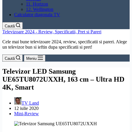
11. Horizon
12. Wellington
Calculator diagonala TV
Caută
Televizoare 2024 - Review, Specificatii, Pret si Pareri
Cele mai bune televizoare 2024, review, specificatii si pareri. Alege
un televizor bun si ieftin dupa specificatii si pret!
Caută
Meniu
Televizor LED Samsung
UE65TU8072UXXH, 163 cm – Ultra HD
4K, Smart
TV Land
12 iulie 2020
Mini-Review