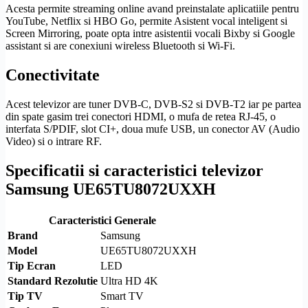
Acesta permite streaming online avand preinstalate aplicatiile pentru
YouTube, Netflix si HBO Go, permite Asistent vocal inteligent si
Screen Mirroring
, poate opta intre asistentii vocali Bixby si Google
assistant si are conexiuni
wireless
Bluetooth
si
Wi-Fi
.
Conectivitate
Acest televizor are tuner
DVB-C
,
DVB-S2
si
DVB-T2
iar pe partea
din spate gasim trei conectori
HDMI
, o mufa de retea
RJ-45
, o
interfata
S/PDIF
,
slot CI
+, doua mufe USB, un conector AV (Audio
Video) si o intrare RF.
Specificatii si caracteristici televizor
Samsung UE65TU8072UXXH
Caracteristici Generale
Brand
Samsung
Model
UE65TU8072UXXH
Tip Ecran
LED
Standard
Rezolutie
Ultra
HD
4K
Tip TV
Smart TV