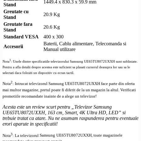
1449.4 x 830.3 x 59.9 mm
Stand
Greutate cu
20.9 Kg
Stand
Greutate fara
20.6 Kg
Stand
Standard
VESA
400 x 300
Baterii, Cablu alimentare, Telecomanda si
Accesorii
Manual utilizare
1
Nota
: Unele dintre specificatiile televizorului
Samsung UE65TU8072UXXH
sunt subliniate.
Pentru a afla detalii despre acestea este suficient sa plasati cursorul deasupra lor sau sa le
selectati daca folositi un dispozitiv cu ecran tactil.
2
Nota
: Intrucat televizorul
Samsung UE65TU8072UXXH
face parte din oferta
mai multor magazine, pretul poate fi diferit de la un magazin la altul
. Verificati
promotiile recomandate inainte de a alege un televizor!
Acesta este un review scurt pentru „
Televizor Samsung
UE65TU8072UXXH, 163 cm, Smart, 4K
Ultra
HD
, LED
” si
trebuie tratat ca atare. Nu ne asumam raspunderea pentru eventuale
erori aparute in specificatii!
3
Nota
: La televizorul
Samsung
UE65TU8072UXXH, toate
magazinele