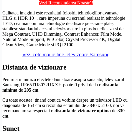
Vezi Recomandarea Noastră!
Calitatea imaginii este rezultatul folosirii tehnologiilor avansate,
HLG
si
HDR
10+, care impreuna cu ecranul realizat in tehnologie
LED, cea mai comuna tehnologie de afisare pe ecrane plate,
stabilesc standardul acestui televizor care in plus beneficiaza si de
Mega Contrast, UHD Dimming, Contrast Enhancer,
Film Mode
,
Natural Mode Support
,
PurColor
, Crystal Processor 4K, Digital
Clean View
, Game Mode si
PQI
2100.
Vezi cele mai ieftine televizoare Samsung
Distanta de vizionare
Pentru a minimiza efectele daunatoare asupra sanatatii, televizorul
Samsung UE65TU8072UXXH poate fi privit de la o
distanta
minima
de
205 cm
.
Cu toate acestea, tinand cont ca vorbim despre un televizor LED cu
diagonala de 163 cm si rezolutia ecranului de 3840 x 2160, noi va
recomandam sa respectati o
distanta de vizionare optima
de
330
cm
.
Sunet