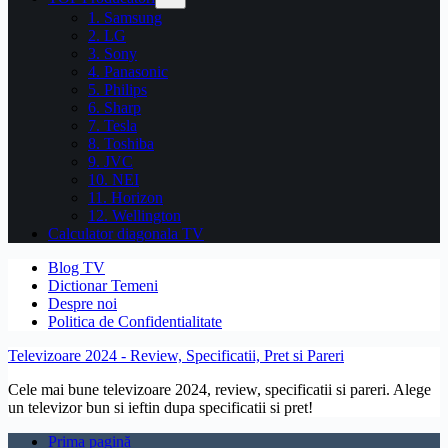
1. Samsung
2. LG
3. Sony
4. Panasonic
5. Philips
6. Sharp
7. Tesla
8. Toshiba
9. JVC
10. NEI
11. Horizon
12. Wellington
Calculator diagonala TV
Blog TV
Dictionar Temeni
Despre noi
Politica de Confidentialitate
Televizoare 2024 - Review, Specificatii, Pret si Pareri
Cele mai bune televizoare 2024, review, specificatii si pareri. Alege
un televizor bun si ieftin dupa specificatii si pret!
Prima pagină