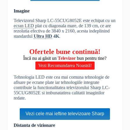
Imagine
Televizorul Sharp LC-55CUG8052E este echipat cu un
ecran LED
plat cu diagonala mare, de 139 cm, ce are
rezolutia efectiva de 3840 x 2160, acesta indeplinind
standardul
Ultra
HD
4K
.
Ofertele bune continuă!
Încă nu ai găsit un
Televizor
bun pentru tine?
Vezi Recomandarea Noastră!
Tehnologia LED este cea mai comuna tehnologie de
afisare pe ecrane plate iar tehnologiile integrate
contribuie la functionalitatea televizorului Sharp LC-
55CUG8052E si imbunatatirea calitatii imaginilor
redate.
Vezi cele mai ieftine televizoare Sharp
Distanta de vizionare