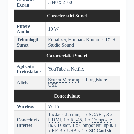
3840 x 2160
Ecran
Caracteristici Sunet
Putere
10 W
Audio
Tehnologii
Equalizer, Harman- Kardon si
DTS
Sunet
Studio Sound
Caracteristici Smart
Aplicatii
YouTube si Netflix
Preinstalate
Screen Mirroring
si Inregistrare
Altele
USB
Conectivitate
Wireless
Wi-Fi
1 x Jack 3.5 mm, 1 x
SCART
, 3 x
Conectori /
HDMI
, 1 x
RJ-45
, 1 x
Composite
Interfet
In,
CI+
slot, 1 x
Component
input, 1
x RF, 3 x USB si 1 x SD Card slot