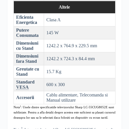
Altele
Eficienta
Clasa A
Energetica
Putere
145 W
Consumata
Dimensiuni
1242.2 x 764.9 x 229.5 mm
cu Stand
Dimensiuni
1242.2 x 724.3 x 84.4 mm
fara Stand
Greutate cu
15.7 Kg
Stand
Standard
600 x 300
VESA
Cablu alimentare, Telecomanda si
Accesorii
Manual utilizare
1
Nota
: Unele dintre specificatiile televizorului
Sharp LC-55CUG8052E
sunt
subliniate. Pentru a afla detalii despre acestea este suficient sa plasati cursorul
deasupra lor sau sa le selectati daca folositi un dispozitiv cu ecran tactil.
2