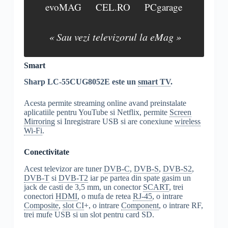
evoMAG
CEL.RO
PCgarage
« Sau vezi televizorul la eMag »
Smart
Sharp LC-55CUG8052E este un
smart TV
.
Acesta permite streaming online avand preinstalate
aplicatiile pentru YouTube si Netflix, permite
Screen
Mirroring
si Inregistrare USB si are conexiune
wireless
Wi-Fi
.
Conectivitate
Acest televizor are tuner
DVB-C
,
DVB-S
,
DVB-S2
,
DVB-T
si
DVB-T2
iar pe partea din spate gasim un
jack de casti de 3,5 mm, un conector
SCART
, trei
conectori
HDMI
, o mufa de retea
RJ-45
, o intrare
Composite
,
slot CI
+, o intrare
Component
, o intrare RF,
trei mufe USB si un slot pentru card SD.