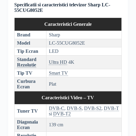
Specificatii si caracteristici televizor Sharp LC-
55CUG8052E
Caracteristici Generale
Brand
Sharp
Model
LC-55CUG8052E
Tip Ecran
LED
Standard
Ultra
HD
4K
Rezolutie
Tip TV
Smart TV
Curbura
Plat
Ecran
Caracteristici Video – TV
DVB-C
,
DVB-S
,
DVB-S2
,
DVB-T
Tuner TV
si
DVB-T2
Diagonala
139 cm
Ecran
Rezolutie