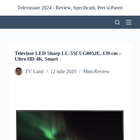
S
Televizoare 2024 - Review, Specificatii, Pret si Pareri
a
r
i
l
a
c
o
n
Televizor LED Sharp LC-55CUG8052E, 139 cm –
ț
Ultra HD 4K, Smart
i
n
TV Land
12 iulie 2020
Mini-Review
u
t