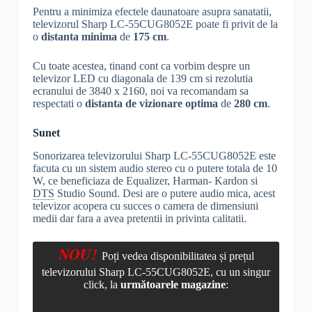
Pentru a minimiza efectele daunatoare asupra sanatatii,
televizorul Sharp LC-55CUG8052E poate fi privit de la
o
distanta minima
de
175 cm
.
Cu toate acestea, tinand cont ca vorbim despre un
televizor LED cu diagonala de 139 cm si rezolutia
ecranului de 3840 x 2160, noi va recomandam sa
respectati o
distanta de vizionare optima
de
280 cm
.
Sunet
Sonorizarea televizorului Sharp LC-55CUG8052E este
facuta cu un sistem audio stereo cu o putere totala de 10
W, ce beneficiaza de Equalizer, Harman- Kardon si
DTS
Studio Sound. Desi are o putere audio mica, acest
televizor acopera cu succes o camera de dimensiuni
medii dar fara a avea pretentii in privinta calitatii.
NOU!
Poți vedea disponibilitatea și prețul
televizorului Sharp LC-55CUG8052E, cu un singur
click, la
următoarele magazine
: