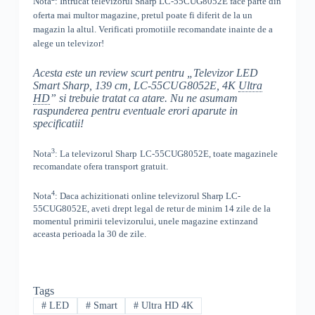
Nota
: Intrucat televizorul
Sharp LC-55CUG8052E
face parte din
oferta mai multor magazine, pretul poate fi diferit de la un
magazin la altul
. Verificati promotiile recomandate inainte de a
alege un televizor!
Acesta este un review scurt pentru „
Televizor LED
Smart Sharp, 139 cm, LC-55CUG8052E, 4K
Ultra
HD
” si trebuie tratat ca atare. Nu ne asumam
raspunderea pentru eventuale erori aparute in
specificatii!
3
Nota
: La televizorul
Sharp
LC-55CUG8052E, toate
magazinele
recomandate ofera transport gratuit.
4
Nota
: Daca achizitionati online televizorul
Sharp
LC-
55CUG8052E
,
aveti drept legal de retur de minim 14 zile de la
momentul primirii televizorului, unele magazine extinzand
aceasta perioada la 30 de zile.
Tags
#
LED
#
Smart
#
Ultra HD 4K