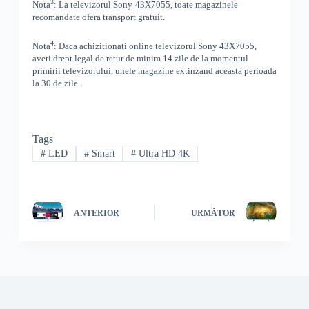
3
Nota
: La televizorul
Sony
43X7055, toate
magazinele
recomandate ofera transport gratuit.
4
Nota
: Daca achizitionati online televizorul
Sony
43X7055
,
aveti drept legal de retur de minim 14 zile de la momentul
primirii televizorului, unele magazine extinzand aceasta perioada
la 30 de zile.
Tags
#
LED
#
Smart
#
Ultra HD 4K
ANTERIOR
URMĂTOR