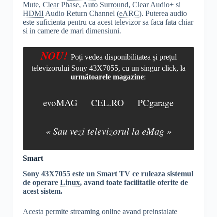
Mute,
Clear Phase
, Auto
Surround
, Clear Audio+ si
HDMI
Audio Return Channel (
eARC
). Puterea audio
este suficienta pentru ca acest televizor sa faca fata chiar
si in camere de mari dimensiuni.
NOU!
Poți vedea disponibilitatea și prețul
televizorului Sony 43X7055, cu un singur click, la
următoarele magazine
:
evoMAG
CEL.RO
PCgarage
« Sau vezi televizorul la eMag »
Smart
Sony 43X7055 este un
Smart TV
ce ruleaza sistemul
de operare
Linux
, avand toate facilitatile oferite de
acest sistem.
Acesta permite streaming online avand preinstalate