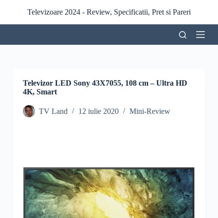
S
Televizoare 2024 - Review, Specificatii, Pret si Pareri
a
r
i
l
a
c
o
n
Televizor LED Sony 43X7055, 108 cm – Ultra HD
ț
4K, Smart
i
n
TV Land
12 iulie 2020
Mini-Review
u
t