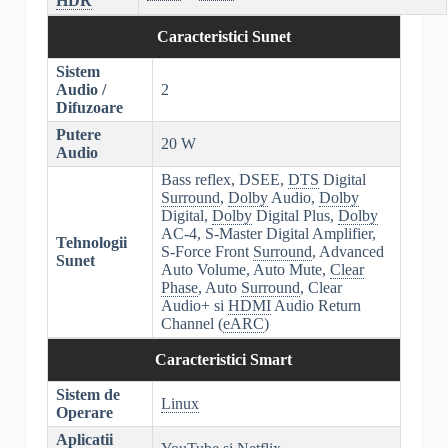
HDR
Caracteristici Sunet
Sistem
Audio /
2
Difuzoare
Putere
20 W
Audio
Bass reflex, DSEE,
DTS
Digital
Surround
,
Dolby
Audio,
Dolby
Digital,
Dolby
Digital Plus,
Dolby
AC-4, S-Master Digital Amplifier,
Tehnologii
S-Force Front
Surround
, Advanced
Sunet
Auto Volume, Auto Mute,
Clear
Phase
, Auto
Surround
, Clear
Audio+ si
HDMI
Audio Return
Channel (
eARC
)
Caracteristici Smart
Sistem de
Linux
Operare
Aplicatii