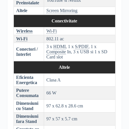
YouTube si Netflix
Preinstalate
Altele
Screen Mirroring
Conectivitate
Wireless
Wi-Fi
Wi-Fi
802.11 ac
3 x
HDMI
, 1 x
S/PDIF
, 1 x
Conectori /
Composite
In, 3 x USB si 1 x SD
Interfet
Card slot
Altele
Eficienta
Clasa A
Energetica
Putere
66 W
Consumata
Dimensiuni
97 x 62.8 x 28.6 cm
cu Stand
Dimensiuni
97 x 57 x 5.7 cm
fara Stand