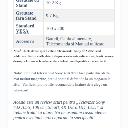
Greutate cu
10.2 Kg
Stand
Greutate
9.7 Kg
fara Stand
Standard
100 x 200
VESA
Baterii, Cablu alimentare,
Accesorii
Telecomanda si Manual utilizare
1
Nota
: Unele dintre specificatiile televizorului
Sony 43X7055
sunt
subliniate. Pentru a afla detalii despre acestea este suficient sa plasati cursorul
deasupra lor sau sa le selectati daca folositi un dispozitiv cu ecran tactil.
2
Nota
: Intrucat televizorul
Sony 43X7055
face parte din oferta
mai multor magazine, pretul poate fi diferit de la un magazin la
altul
. Verificati promotiile recomandate inainte de a alege un
televizor!
Acesta este un review scurt pentru „
Televizor Sony
43X7055, 108 cm, Smart, 4K
Ultra
HD
, LED
” si
trebuie tratat ca atare. Nu ne asumam raspunderea
pentru eventuale erori aparute in specificatii!