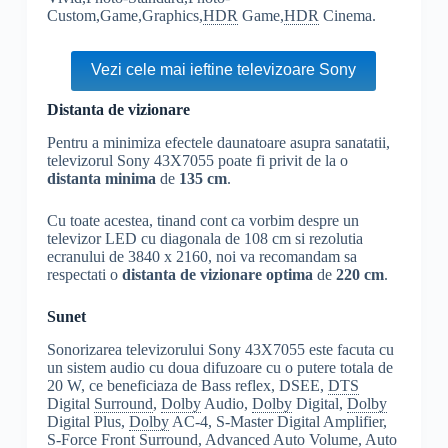
Custom,Game,Graphics,
HDR
Game,
HDR
Cinema.
Vezi cele mai ieftine televizoare Sony
Distanta de vizionare
Pentru a minimiza efectele daunatoare asupra sanatatii,
televizorul Sony 43X7055 poate fi privit de la o
distanta minima
de
135 cm
.
Cu toate acestea, tinand cont ca vorbim despre un
televizor LED cu diagonala de 108 cm si rezolutia
ecranului de 3840 x 2160, noi va recomandam sa
respectati o
distanta de vizionare optima
de
220 cm
.
Sunet
Sonorizarea televizorului Sony 43X7055 este facuta cu
un sistem audio cu doua difuzoare cu o putere totala de
20 W, ce beneficiaza de Bass reflex, DSEE,
DTS
Digital
Surround
,
Dolby
Audio,
Dolby
Digital,
Dolby
Digital Plus,
Dolby
AC-4, S-Master Digital Amplifier,
S-Force Front
Surround
, Advanced Auto Volume, Auto