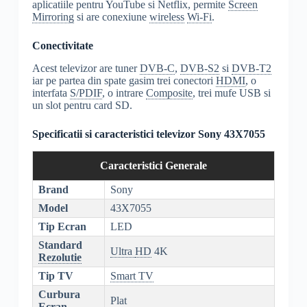
aplicatiile pentru YouTube si Netflix, permite
Screen
Mirroring
si are conexiune
wireless
Wi-Fi
.
Conectivitate
Acest televizor are tuner
DVB-C
,
DVB-S2
si
DVB-T2
iar pe partea din spate gasim trei conectori
HDMI
, o
interfata
S/PDIF
, o intrare
Composite
, trei mufe USB si
un slot pentru card SD.
Specificatii si caracteristici televizor Sony 43X7055
Caracteristici Generale
Brand
Sony
Model
43X7055
Tip Ecran
LED
Standard
Ultra
HD
4K
Rezolutie
Tip TV
Smart TV
Curbura
Plat
Ecran