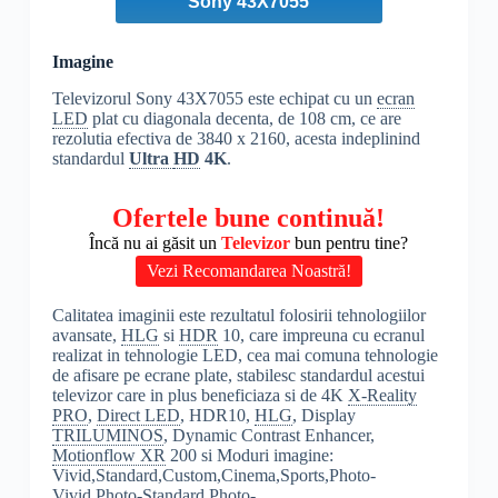
Sony 43X7055
Imagine
Televizorul Sony 43X7055 este echipat cu un
ecran
LED
plat cu diagonala decenta, de 108 cm, ce are
rezolutia efectiva de 3840 x 2160, acesta indeplinind
standardul
Ultra
HD
4K
.
Ofertele bune continuă!
Încă nu ai găsit un
Televizor
bun pentru tine?
Vezi Recomandarea Noastră!
Calitatea imaginii este rezultatul folosirii tehnologiilor
avansate,
HLG
si
HDR
10, care impreuna cu ecranul
realizat in tehnologie LED, cea mai comuna tehnologie
de afisare pe ecrane plate, stabilesc standardul acestui
televizor care in plus beneficiaza si de 4K
X-Reality
PRO
,
Direct LED
, HDR10,
HLG
, Display
TRILUMINOS
, Dynamic Contrast Enhancer,
Motionflow XR
200 si Moduri imagine:
Vivid,Standard,Custom,Cinema,Sports,Photo-
Vivid,Photo-Standard,Photo-