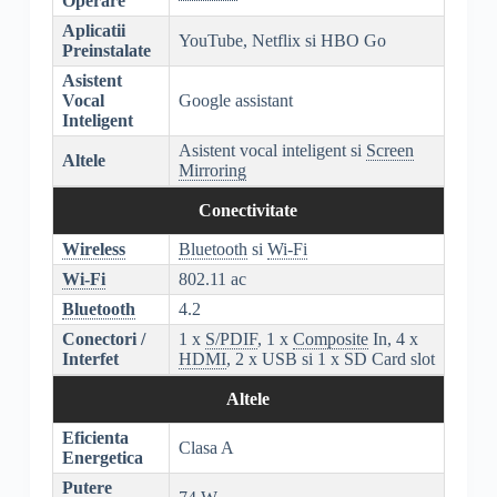
Operare
Aplicatii
YouTube, Netflix si HBO Go
Preinstalate
Asistent
Vocal
Google assistant
Inteligent
Asistent vocal inteligent si
Screen
Altele
Mirroring
Conectivitate
Wireless
Bluetooth
si
Wi-Fi
Wi-Fi
802.11 ac
Bluetooth
4.2
Conectori /
1 x
S/PDIF
, 1 x
Composite
In, 4 x
Interfet
HDMI
, 2 x USB si 1 x SD Card slot
Altele
Eficienta
Clasa A
Energetica
Putere