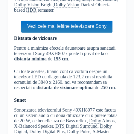
Dolby Vision
Bright,
Dolby Vision
Dark si Object-
based
HDR
remaster.
Vezi cele mai ieftine televizoare Sony
Distanta de vizionare
Pentru a minimiza efectele daunatoare asupra sanatatii,
televizorul Sony 49XH8077 poate fi privit de la o
distanta minima
de
155 cm
.
Cu toate acestea, tinand cont ca vorbim despre un
televizor LED cu diagonala de 123,2 cm si rezolutia
ecranului de 3840 x 2160, noi va recomandam sa
respectati o
distanta de vizionare optima
de
250 cm
.
Sunet
Sonorizarea televizorului Sony 49XH8077 este facuta
cu un sistem audio cu doua difuzoare cu o putere totala
de 20 W, ce beneficiaza de Bass reflex,
Dolby
Atmos,
X-Balanced Speaker,
DTS
Digital
Surround
,
Dolby
Digital,
Dolby
Digital Plus,
Dolby
Pulse, S-Master