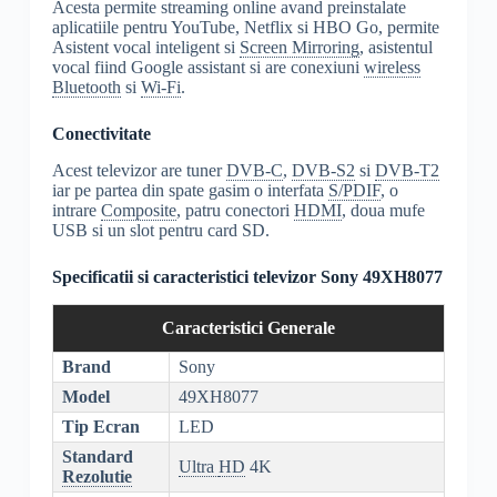
Acesta permite streaming online avand preinstalate
aplicatiile pentru YouTube, Netflix si HBO Go, permite
Asistent vocal inteligent si
Screen Mirroring
, asistentul
vocal fiind Google assistant si are conexiuni
wireless
Bluetooth
si
Wi-Fi
.
Conectivitate
Acest televizor are tuner
DVB-C
,
DVB-S2
si
DVB-T2
iar pe partea din spate gasim o interfata
S/PDIF
, o
intrare
Composite
, patru conectori
HDMI
, doua mufe
USB si un slot pentru card SD.
Specificatii si caracteristici televizor Sony 49XH8077
Caracteristici Generale
Brand
Sony
Model
49XH8077
Tip Ecran
LED
Standard
Ultra
HD
4K
Rezolutie