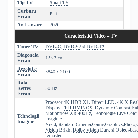
Tip TV
Smart TV
Curbura
Plat
Ecran
An Lansare
2020
Caracteristici Video – TV
Tuner TV
DVB-C
,
DVB-S2
si
DVB-T2
Diagonala
123.2 cm
Ecran
Rezolutie
3840 x 2160
Ecran
Rata
Refres
50 Hz
Ecran
Procesor 4K
HDR
X1,
Direct LED
, 4K
X-Rea
Display
TRILUMINOS
, Dynamic Contrast En
Motionflow XR
400Hz, Tehnologie
Live Colou
Tehnologii
imagine:
Imagine
Vivid,Standard,Cinema,Game,Graphics,Photo,
Vision
Bright,
Dolby Vision
Dark si Object-bas
remaster