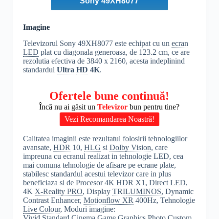
Sony 49XH8077
Imagine
Televizorul Sony 49XH8077 este echipat cu un
ecran
LED
plat cu diagonala generoasa, de 123.2 cm, ce are
rezolutia efectiva de 3840 x 2160, acesta indeplinind
standardul
Ultra
HD
4K
.
Ofertele bune continuă!
Încă nu ai găsit un
Televizor
bun pentru tine?
Vezi Recomandarea Noastră!
Calitatea imaginii este rezultatul folosirii tehnologiilor
avansate,
HDR
10,
HLG
si
Dolby Vision
, care
impreuna cu ecranul realizat in tehnologie LED, cea
mai comuna tehnologie de afisare pe ecrane plate,
stabilesc standardul acestui televizor care in plus
beneficiaza si de Procesor 4K
HDR
X1,
Direct LED
,
4K
X-Reality PRO
, Display
TRILUMINOS
, Dynamic
Contrast Enhancer,
Motionflow XR
400Hz, Tehnologie
Live Colour
, Moduri imagine:
Vivid,Standard,Cinema,Game,Graphics,Photo,Custom,