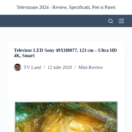
S
Televizoare 2024 - Review, Specificatii, Pret si Pareri
a
r
i
l
a
c
o
n
Televizor LED Sony 49XH8077, 123 cm – Ultra HD
ț
4K, Smart
i
n
TV Land
12 iulie 2020
Mini-Review
u
t