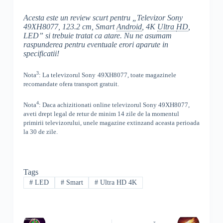
Acesta este un review scurt pentru „
Televizor Sony
49XH8077, 123.2 cm, Smart
Android
, 4K
Ultra
HD
,
LED
” si trebuie tratat ca atare. Nu ne asumam
raspunderea pentru eventuale erori aparute in
specificatii!
3
Nota
: La televizorul
Sony
49XH8077, toate
magazinele
recomandate ofera transport gratuit.
4
Nota
: Daca achizitionati online televizorul
Sony
49XH8077
,
aveti drept legal de retur de minim 14 zile de la momentul
primirii televizorului, unele magazine extinzand aceasta perioada
la 30 de zile.
Tags
#
LED
#
Smart
#
Ultra HD 4K