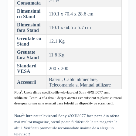
74 W
Consumata
Dimensiuni
110.1 x 70.4 x 28.6 cm
cu Stand
Dimensiuni
110.1 x 64.5 x 5.7 cm
fara Stand
Greutate cu
12.1 Kg
Stand
Greutate
11.6 Kg
fara Stand
Standard
200 x 200
VESA
Baterii, Cablu alimentare,
Accesorii
Telecomanda si Manual utilizare
1
Nota
: Unele dintre specificatiile televizorului
Sony 49XH8077
sunt
subliniate. Pentru a afla detalii despre acestea este suficient sa plasati cursorul
deasupra lor sau sa le selectati daca folositi un dispozitiv cu ecran tactil.
2
Nota
: Intrucat televizorul
Sony 49XH8077
face parte din oferta
mai multor magazine, pretul poate fi diferit de la un magazin la
altul
. Verificati promotiile recomandate inainte de a alege un
televizor!