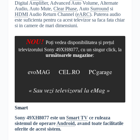
Digital Amplifier, Advanced Auto Volume, Alternate
Audio, Auto Mute,
Clear Phase
, Auto
Surround
si
HDMI
Audio Return Channel (
eARC
). Puterea audio
este suficienta pentru ca acest televizor sa faca fata chiar
si in camere de mari dimensiuni.
NOU!
Poți vedea disponibilitatea și prețul
televizorului Sony 49XH8077, cu un singur click, la
următoarele magazine
:
evoMAG
CEL.RO
PCgarage
« Sau vezi televizorul la eMag »
Smart
Sony 49XH8077 este un
Smart TV
ce ruleaza
sistemul de operare
Android
, avand toate facilitatile
oferite de acest sistem.