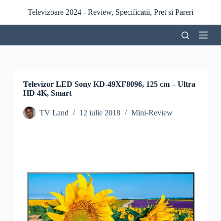
S
Televizoare 2024 - Review, Specificatii, Pret si Pareri
a
r
i
l
a
c
o
n
Televizor LED Sony KD-49XF8096, 125 cm – Ultra
ț
HD 4K, Smart
i
n
TV Land
12 iulie 2018
Mini-Review
u
t