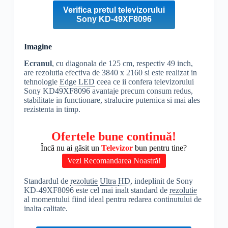
Verifica pretul televizorului
Sony KD-49XF8096
Imagine
Ecranul
, cu diagonala de 125 cm, respectiv 49 inch,
are rezolutia efectiva de 3840 x 2160 si este realizat in
tehnologie
Edge LED
ceea ce ii confera televizorului
Sony KD49XF8096 avantaje precum consum redus,
stabilitate in functionare, stralucire puternica si mai ales
rezistenta in timp.
Ofertele bune continuă!
Încă nu ai găsit un
Televizor
bun pentru tine?
Vezi Recomandarea Noastră!
Standardul de
rezolutie
Ultra
HD
, indeplinit de Sony
KD-49XF8096 este cel mai inalt standard de
rezolutie
al momentului fiind ideal pentru redarea continutului de
inalta calitate.