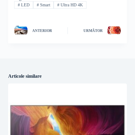
#
LED
#
Smart
#
Ultra HD 4K
ANTERIOR
URMĂTOR
Articole similare