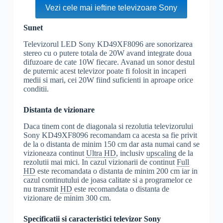
Vezi cele mai ieftine televizoare Sony
Sunet
Televizorul LED Sony KD49XF8096 are sonorizarea
stereo cu o putere totala de 20W avand integrate doua
difuzoare de cate 10W fiecare. Avanad un sonor destul
de puternic acest televizor poate fi folosit in incaperi
medii si mari, cei 20W fiind suficienti in aproape orice
conditii.
Distanta de vizionare
Daca tinem cont de diagonala si rezolutia televizorului
Sony KD49XF8096 recomandam ca acesta sa fie privit
de la o distanta de minim 150 cm dar asta numai cand se
vizioneaza continut
Ultra
HD
, inclusiv
upscaling
de la
rezolutii mai mici. In cazul vizionarii de continut
Full
HD
este recomandata o distanta de minim 200 cm iar in
cazul continutului de joasa calitate si a programelor ce
nu transmit
HD
este recomandata o distanta de
vizionare de minim 300 cm.
Specificatii si caracteristici televizor Sony