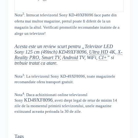
2
Nota
: Intrucat televizorul
Sony
KD-49XF8096
face parte din
oferta mai multor magazine, pretul poate fi diferit de la un
magazin la altul
. Verificati promotiile recomandate inainte de a
alege un televizor!
Acesta este un review scurt pentru „Televizor LED
Sony 125 cm (49inch) KD49XF8096,
Ultra
HD
4K,
X-
Reality PRO
,
Smart TV
,
Android
TV, WiFi,
CI+
” si
trebuie tratat ca atare.
3
Nota
: La televizorul
Sony
KD-49XF8096, toate
magazinele
recomandate ofera transport gratuit.
4
Nota
: Daca achizitionati online televizorul
KD49XF8096
Sony
,
aveti drept legal de retur de minim 14
zile de la momentul primirii televizorului, unele magazine
extinzand aceasta perioada la 30 de zile.
Tags