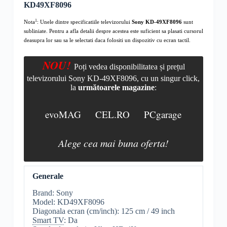
KD49XF8096
1
Nota
: Unele dintre specificatiile televizorului
Sony KD-49XF8096
sunt
subliniate. Pentru a afla detalii despre acestea este suficient sa plasati cursorul
deasupra lor sau sa le selectati daca folositi un dispozitiv cu ecran tactil.
NOU!
Poți vedea disponibilitatea și prețul
televizorului Sony KD-49XF8096, cu un singur click,
la
următoarele magazine
:
evoMAG
CEL.RO
PCgarage
Alege cea mai buna oferta!
Generale
Brand: Sony
Model: KD49XF8096
Diagonala ecran (cm/inch): 125 cm / 49 inch
Smart TV
: Da