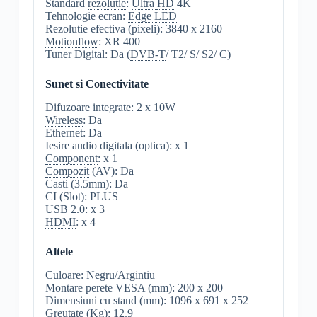
Standard
rezolutie
:
Ultra
HD
4K
Tehnologie ecran:
Edge LED
Rezolutie
efectiva (pixeli): 3840 x 2160
Motionflow
: XR 400
Tuner Digital: Da (
DVB-T
/ T2/ S/ S2/ C)
Sunet si Conectivitate
Difuzoare integrate: 2 x 10W
Wireless
: Da
Ethernet
: Da
Iesire audio digitala (optica): x 1
Component
: x 1
Compozit
(AV): Da
Casti (3.5mm): Da
CI (Slot): PLUS
USB 2.0: x 3
HDMI
: x 4
Altele
Culoare: Negru/Argintiu
Montare perete
VESA
(mm): 200 x 200
Dimensiuni cu stand (mm): 1096 x 691 x 252
Greutate (Kg): 12.9