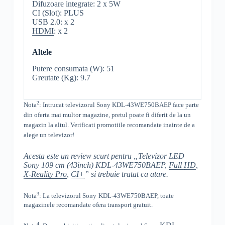
Difuzoare integrate: 2 x 5W
CI (Slot): PLUS
USB 2.0: x 2
HDMI
: x 2
Altele
Putere consumata (W): 51
Greutate (Kg): 9.7
2
Nota
: Intrucat televizorul
Sony
KDL-43WE750BAEP
face parte
din oferta mai multor magazine, pretul poate fi diferit de la un
magazin la altul
. Verificati promotiile recomandate inainte de a
alege un televizor!
Acesta este un review scurt pentru „Televizor LED
Sony 109 cm (43inch) KDL-43WE750BAEP,
Full
HD
,
X-Reality Pro
,
CI+
” si trebuie tratat ca atare.
3
Nota
: La televizorul
Sony
KDL-43WE750BAEP, toate
magazinele recomandate ofera transport gratuit.
4