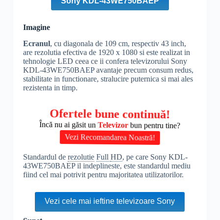
Sony KDL-43WE750BAEP
Imagine
Ecranul
, cu diagonala de 109 cm, respectiv 43 inch,
are rezolutia efectiva de 1920 x 1080 si este realizat in
tehnologie LED ceea ce ii confera televizorului Sony
KDL-43WE750BAEP avantaje precum consum redus,
stabilitate in functionare, stralucire puternica si mai ales
rezistenta in timp.
Ofertele bune continuă!
Încă nu ai găsit un
Televizor
bun pentru tine?
Vezi Recomandarea Noastră!
Standardul de
rezolutie
Full
HD
, pe care Sony KDL-
43WE750BAEP il indeplineste, este standardul mediu
fiind cel mai potrivit pentru majoritatea utilizatorilor.
Vezi cele mai ieftine televizoare Sony