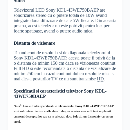
Sunet
Televizorul LED Sony KDL-43WE750BAEP are
sonorizarea stereo cu o putere totala de 10W avand
integrate doua difuzoare de cate 5W fiecare. Din aceasta
prisma, acest televizor nu este potrivit pentru incaperi
foarte spatioase, avand o putere audio mica.
Distanta de vizionare
Tinand cont de rezolutia si de diagonala televizorului
Sony KDL-43WE750BAEP, acesta poate fi privit de la
o distanta de minim 150 cm daca se vizioneaza continut
Full
HD
si este recomandata o distanta de vizualizare de
minim 250 cm in cazul continutului cu
rezolutie
mica si
mai ales a posturilor TV ce nu sunt transmise
HD
.
Specificatii si caracteristici televizor Sony KDL-
43WE750BAEP
1
Nota
: Unele dintre specificatiile televizorului
Sony KDL-43WE750BAEP
sunt subliniate. Pentru a afla detalii despre acestea este suficient sa plasati
cursorul deasupra lor sau sa le selectati daca folositi un dispozitiv cu ecran
tactil.