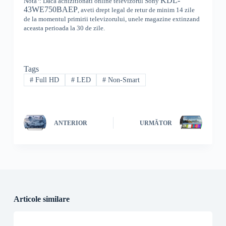
KDL-
Nota
: Daca achizitionati online televizorul
Sony
43WE750BAEP
,
aveti drept legal de retur de minim 14 zile
de la momentul primirii televizorului, unele magazine extinzand
aceasta perioada la 30 de zile.
Tags
#
Full HD
#
LED
#
Non-Smart
ANTERIOR
URMĂTOR
Articole similare