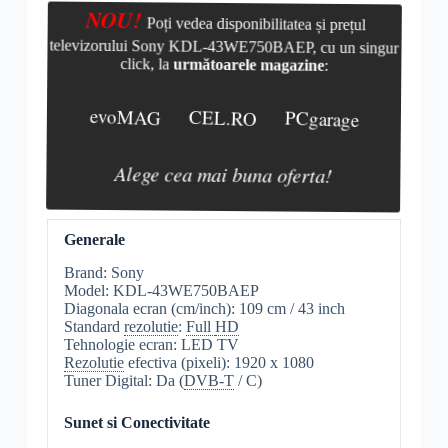
NOU!
Poți vedea disponibilitatea și prețul
televizorului Sony KDL-43WE750BAEP, cu un singur
click, la
următoarele magazine
:
evoMAG
CEL.RO
PCgarage
Alege cea mai buna oferta!
Generale
Brand: Sony
Model: KDL-43WE750BAEP
Diagonala ecran (cm/inch): 109 cm / 43 inch
Standard
rezolutie
:
Full
HD
Tehnologie ecran: LED TV
Rezolutie
efectiva (pixeli): 1920 x 1080
Tuner Digital: Da (
DVB-T
/ C)
Sunet si Conectivitate