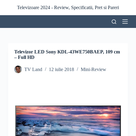
S
Televizoare 2024 - Review, Specificatii, Pret si Pareri
a
r
i
l
a
c
o
n
Televizor LED Sony KDL-43WE750BAEP, 109 cm
ț
– Full HD
i
n
TV Land
12 iulie 2018
Mini-Review
u
t