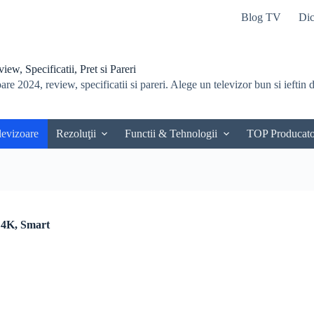
Blog TV
Dic
ew, Specificatii, Pret si Pareri
re 2024, review, specificatii si pareri. Alege un televizor bun si ieftin du
levizoare
Rezoluţii
Functii & Tehnologii
TOP Producato
 4K, Smart