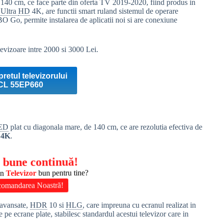
40 cm, ce face parte din oferta TV 2019-2020, fiind produs in
Ultra
HD
4K, are functii smart ruland sistemul de operare
O Go, permite instalarea de aplicatii noi si are conexiune
evizoare intre 2000 si 3000 Lei.
pretul televizorului
CL 55EP660
LED
plat cu diagonala mare, de 140 cm, ce are rezolutia efectiva de
4K
.
 bune continuă!
un
Televizor
bun pentru tine?
comandarea Noastră!
r avansate,
HDR
10 si
HLG
, care impreuna cu ecranul realizat in
e ecrane plate, stabilesc standardul acestui televizor care in