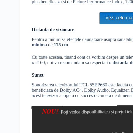
plus beneficiaza si de Picture Performance Index, 120
Vezi cele mai
Distanta de vizionare
Pentru a minimiza efectele daunatoare asupra sanatatii
minima
de
175 cm
.
Cu toate acestea, tinand cont ca vorbim despre un tel
x 2160, noi va recomandam sa respectati o
distanta d
Sunet
Sonorizarea televizorului TCL 55EP660 este facuta cu
beneficiaza de
Dolby
AC4,
Dolby
Audio, Equalizer,
acest televizor acopera cu succes o camera de dimensiuni
NOU!
Poți vedea disponibilitatea și prețul t