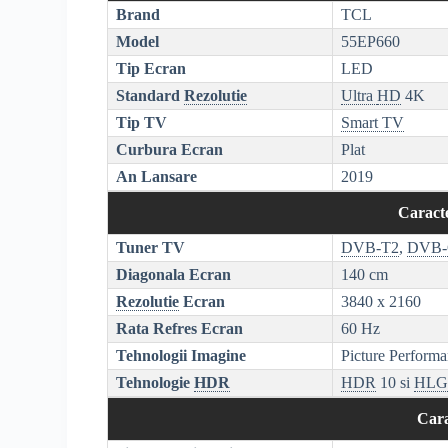
Brand
TCL
Model
55EP660
Tip Ecran
LED
Standard
Rezolutie
Ultra
HD
4K
Tip TV
Smart TV
Curbura Ecran
Plat
An Lansare
2019
Caracte
Tuner TV
DVB-T2
,
DVB
Diagonala Ecran
140 cm
Rezolutie
Ecran
3840 x 2160
Rata Refres Ecran
60 Hz
Tehnologii Imagine
Picture Performa
Tehnologie
HDR
HDR
10 si
HL
Cara