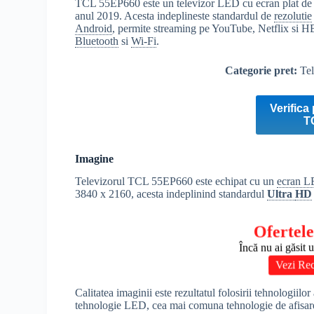
TCL 55EP660 este un televizor LED cu ecran plat de 1
anul 2019. Acesta indeplineste standardul de
rezolutie
Android
, permite streaming pe YouTube, Netflix si HB
Bluetooth
si
Wi-Fi
.
Categorie pret:
Tel
Verifica 
T
Imagine
Televizorul TCL 55EP660 este echipat cu un
ecran 
3840 x 2160, acesta indeplinind standardul
Ultra
HD
Ofertele
Încă nu ai găsit 
Vezi Re
Calitatea imaginii este rezultatul folosirii tehnologiilo
tehnologie LED, cea mai comuna tehnologie de afisare p