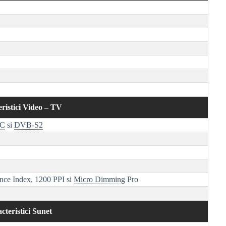
ristici Video – TV
-C
si
DVB-S2
nce Index, 1200 PPI si
Micro Dimming
Pro
G
cteristici Sunet