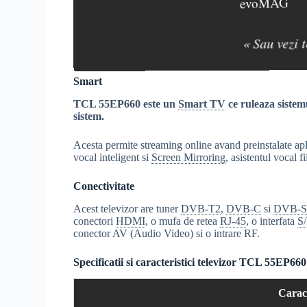
evoMAG
« Sau vezi 
Smart
TCL 55EP660 este un
Smart TV
ce ruleaza siste
sistem.
Acesta permite streaming online avand preinstalate ap
vocal inteligent si
Screen Mirroring
, asistentul vocal 
Conectivitate
Acest televizor are tuner
DVB-T2
,
DVB-C
si
DVB-S
conectori
HDMI
, o mufa de retea
RJ-45
, o interfata
S
conector AV (Audio Video) si o intrare RF.
Specificatii si caracteristici televizor TCL 55EP660
Caract