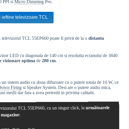
0 PPI si
Micro Dimming
Pro.
 ieftine televizoare TCL
, televizorul TCL 55EP660 poate fi privit de la o
distanta
evizor LED cu diagonala de 140 cm si rezolutia ecranului de 3840
e vizionare optima
de
280 cm
.
 un sistem audio cu doua difuzoare cu o putere totala de 10 W, ce
Down Firing
si Speaker System. Desi are o putere audio mica,
 medii dar fara a avea pretentii in privinta calitatii.
elevizorului TCL 55EP660, cu un singur click, la
următoarele
magazine
: