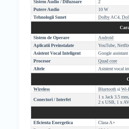
Sistem Audio / Difuzoare
2
Putere Audio
10 W
Tehnologii Sunet
Dolby
AC4,
Dol
Cara
Sistem de Operare
Android
Aplicatii Preinstalate
YouTube, Netfl
Asistent Vocal Inteligent
Google assistant
Procesor
Quad core
Altele
Asistent vocal in
C
Wireless
Bluetooth
si
Wi-
1 x Jack 3.5 mm
Conectori / Interfet
2 x USB, 1 x AV
Eficienta Energetica
Clasa A+