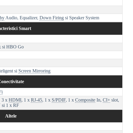
by
Audio, Equalizer,
Down Firing
si Speaker System
cteristici Smart
ix si HBO Go
teligent si
Screen Mirroring
onectivitate
Fi
, 3 x
HDMI
, 1 x
RJ-45
, 1 x
S/PDIF
, 1 x
Composite
In,
CI+
slot,
 si 1 x RF
Altele