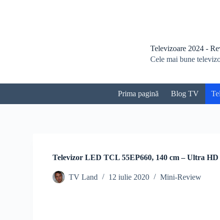
S
a
r
i
l
Televizoare 2024 - Revi
a
Cele mai bune televizoa
c
o
n
ț
Prima pagină
Blog TV
Te
i
n
u
t
Televizor LED TCL 55EP660, 140 cm – Ultra HD
TV Land
12 iulie 2020
Mini-Review