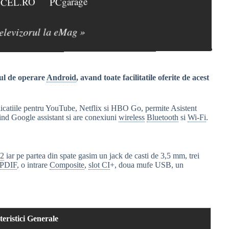
CEL.RO
PCgarage
televizorul la eMag »
mul de operare
Android
, avand toate facilitatile oferite de acest
licatiile pentru YouTube, Netflix si HBO Go, permite Asistent
fiind Google assistant si are conexiuni
wireless
Bluetooth
si
Wi-Fi
.
2
iar pe partea din spate gasim un jack de casti de 3,5 mm, trei
/PDIF
, o intrare
Composite
,
slot CI
+, doua mufe USB, un
eristici Generale