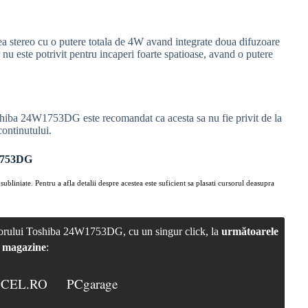
tereo cu o putere totala de 4W avand integrate doua difuzoare
 nu este potrivit pentru incaperi foarte spatioase, avand o putere
oshiba 24W1753DG este recomandat ca acesta sa nu fie privit de la
continutului.
4W1753DG
subliniate. Pentru a afla detalii despre acestea este suficient sa plasati cursorul deasupra
vizorului Toshiba 24W1753DG, cu un singur click, la
următoarele
magazine
:
CEL.RO
PCgarage