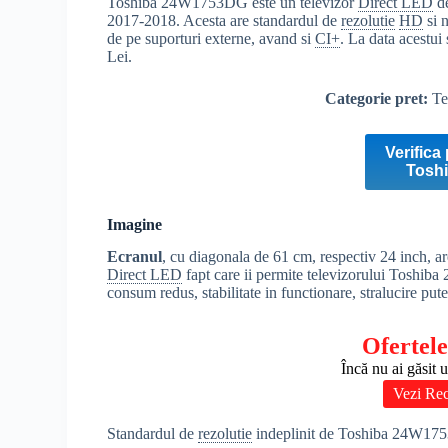
Toshiba 24W1753DG este un televizor
Direct LED
de
2017-2018. Acesta are standardul de
rezolutie
HD
si n
de pe suporturi externe, avand si
CI+
. La data acestui
Lei.
Categorie pret:
Te
Verifica 
Tosh
Imagine
Ecranul
, cu diagonala de 61 cm, respectiv 24 inch, ar
Direct LED
fapt care ii permite televizorului Toshib
consum redus, stabilitate in functionare, stralucire pute
Ofertele
Încă nu ai găsit 
Vezi Rec
Standardul de
rezolutie
indeplinit de Toshiba 24W17