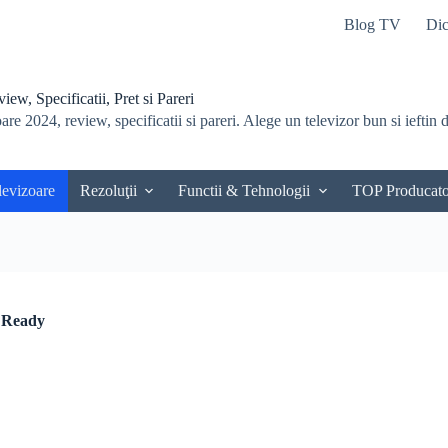
Blog TV
Dic
ew, Specificatii, Pret si Pareri
re 2024, review, specificatii si pareri. Alege un televizor bun si ieftin du
levizoare
Rezoluţii
Functii & Tehnologii
TOP Producato
 Ready