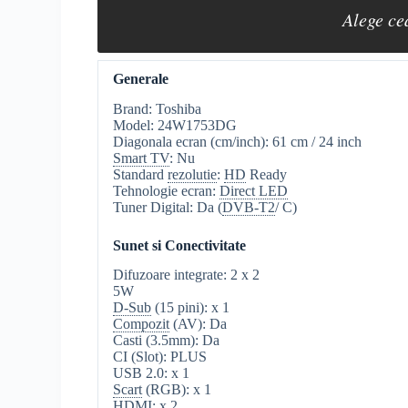
Alege ce
Generale
Brand: Toshiba
Model: 24W1753DG
Diagonala ecran (cm/inch): 61 cm / 24 inch
Smart TV
: Nu
Standard
rezolutie
:
HD
Ready
Tehnologie ecran:
Direct LED
Tuner Digital: Da (
DVB-T2
/ C)
Sunet si Conectivitate
Difuzoare integrate: 2 x 2
5W
D-Sub
(15 pini): x 1
Compozit
(AV): Da
Casti (3.5mm): Da
CI (Slot): PLUS
USB 2.0: x 1
Scart
(RGB): x 1
HDMI
: x 2