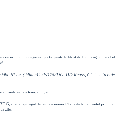
 oferta mai multor magazine, pretul poate fi diferit de la un magazin la altul
.
or!
 Toshiba 61 cm (24inch) 24W1753DG,
HD
Ready,
CI+
” si trebuie
ecomandate ofera transport gratuit.
53DG
,
aveti drept legal de retur de minim 14 zile de la momentul primirii
de zile.