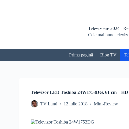
S
a
r
i
l
Televizoare 2024 - Revi
a
Cele mai bune televizoa
c
o
n
ț
Prima pagină
Blog TV
Te
i
n
u
t
Televizor LED Toshiba 24W1753DG, 61 cm – HD
TV Land
12 iulie 2018
Mini-Review