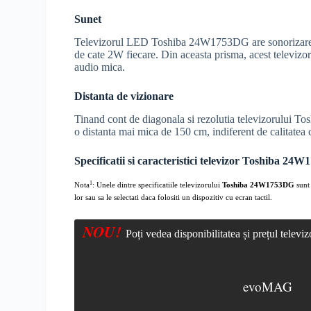
Sunet
Televizorul LED Toshiba 24W1753DG are sonorizarea s
de cate 2W fiecare. Din aceasta prisma, acest televizor
audio mica.
Distanta de vizionare
Tinand cont de diagonala si rezolutia televizorului T
o distanta mai mica de 150 cm, indiferent de calitatea 
Specificatii si caracteristici televizor Toshiba 2
1
Nota
: Unele dintre specificatiile televizorului
Toshiba 24W1753DG
sunt 
lor sau sa le selectati daca folositi un dispozitiv cu ecran tactil.
NOU!
Poți vedea disponibilitatea și prețul tele
evoMAG