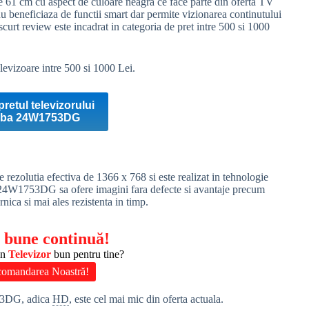
 61 cm cu aspect de culoare neagra ce face parte din oferta TV
u beneficiaza de functii smart dar permite vizionarea continutului
 scurt review este incadrat in categoria de pret intre 500 si 1000
levizoare intre 500 si 1000 Lei.
pretul televizorului
iba 24W1753DG
e rezolutia efectiva de 1366 x 768 si este realizat in tehnologie
a 24W1753DG sa ofere imagini fara defecte si avantaje precum
rnica si mai ales rezistenta in timp.
 bune continuă!
un
Televizor
bun pentru tine?
omandarea Noastră!
53DG, adica
HD
, este cel mai mic din oferta actuala.