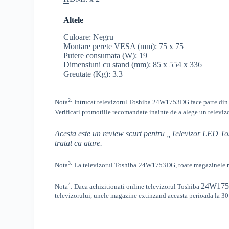
Altele
Culoare: Negru
Montare perete
VESA
(mm): 75 x 75
Putere consumata (W): 19
Dimensiuni cu stand (mm): 85 x 554 x 336
Greutate (Kg): 3.3
2
Nota
: Intrucat televizorul
Toshiba
24W1753DG
face parte din
Verificati promotiile recomandate inainte de a alege un televiz
Acesta este un review scurt pentru „Televizor LED
tratat ca atare.
3
Nota
: La televizorul
Toshiba
24W1753DG, toate
magazinele r
4
24W17
Nota
: Daca achizitionati online televizorul
Toshiba
televizorului, unele magazine extinzand aceasta perioada la 30 