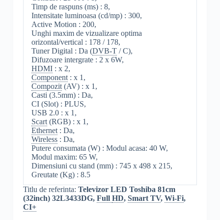
Timp de raspuns (ms) : 8,
Intensitate luminoasa (cd/mp) : 300,
Active Motion : 200,
Unghi maxim de vizualizare optima
orizontal/vertical : 178 / 178,
Tuner Digital : Da (
DVB-T
/ C),
Difuzoare intergrate : 2 x 6W,
HDMI
: x 2,
Component
: x 1,
Compozit
(AV) : x 1,
Casti (3.5mm) : Da,
CI (Slot) : PLUS,
USB 2.0 : x 1,
Scart
(RGB) : x 1,
Ethernet
: Da,
Wireless
: Da,
Putere consumata (W) : Modul acasa: 40 W,
Modul maxim: 65 W,
Dimensiuni cu stand (mm) : 745 x 498 x 215,
Greutate (Kg) : 8.5
Titlu de referinta:
Televizor LED Toshiba 81cm
(32inch) 32L3433DG,
Full
HD
,
Smart TV
,
Wi-Fi
,
CI+