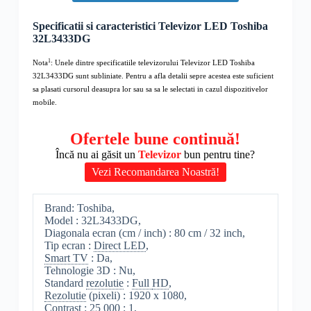
Specificatii si caracteristici Televizor LED Toshiba
32L3433DG
1
Nota
: Unele dintre specificatiile televizorului
Televizor LED Toshiba
32L3433DG
sunt subliniate. Pentru a afla detalii sepre acestea este suficient
sa plasati cursorul deasupra lor sau sa sa le selectati in cazul dispozitivelor
mobile.
Ofertele bune continuă!
Încă nu ai găsit un
Televizor
bun pentru tine?
Vezi Recomandarea Noastră!
Brand: Toshiba,
Model : 32L3433DG,
Diagonala ecran (cm / inch) : 80 cm / 32 inch,
Tip ecran :
Direct LED
,
Smart TV
: Da,
Tehnologie 3D : Nu,
Standard
rezolutie
:
Full
HD
,
Rezolutie
(pixeli) : 1920 x 1080,
Contrast : 25 000 : 1,