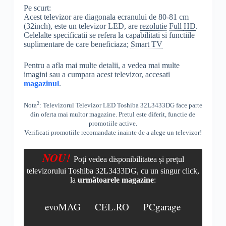
Pe scurt:
Acest televizor are diagonala ecranului de 80-81 cm
(32inch), este un televizor LED, are
rezolutie
Full
HD
.
Celelalte specificatii se refera la capabilitati si functiile
suplimentare de care beneficiaza;
Smart TV
Pentru a afla mai multe detalii, a vedea mai multe
imagini sau a cumpara acest televizor, accesati
magazinul
.
2
Nota
: Televizorul Televizor LED Toshiba 32L3433DG face parte
din oferta mai multor magazine. Pretul este diferit, functie de
promotiile active.
Verificati promotiile recomandate inainte de a alege un televizor!
NOU!
Poți vedea disponibilitatea și prețul
televizorului Toshiba 32L3433DG, cu un singur click,
la
următoarele magazine
:
evoMAG
CEL.RO
PCgarage