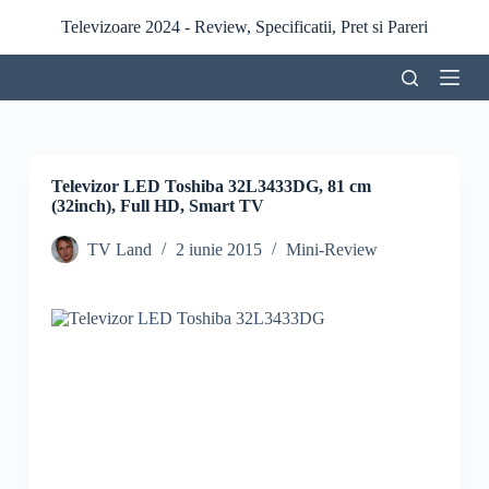
S
Televizoare 2024 - Review, Specificatii, Pret si Pareri
a
r
i
l
a
c
o
n
Televizor LED Toshiba 32L3433DG, 81 cm
ț
(32inch), Full HD, Smart TV
i
n
TV Land
2 iunie 2015
Mini-Review
u
t