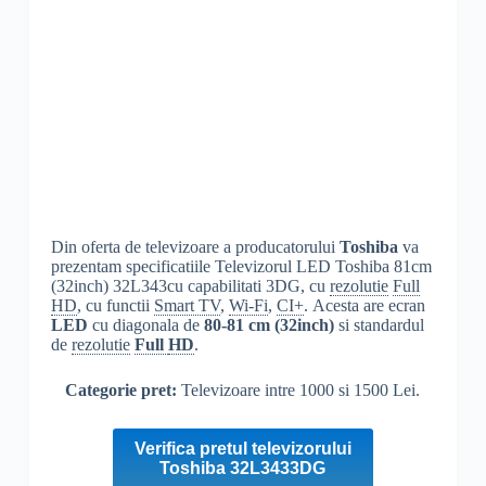
Din oferta de televizoare a producatorului
Toshiba
va
prezentam specificatiile Televizorul LED Toshiba 81cm
(32inch) 32L343cu capabilitati 3DG, cu
rezolutie
Full
HD
, cu functii
Smart TV
,
Wi-Fi
,
CI+
. Acesta are ecran
LED
cu diagonala de
80-81 cm (32inch)
si standardul
de
rezolutie
Full
HD
.
Categorie pret:
Televizoare intre 1000 si 1500 Lei.
Verifica pretul televizorului
Toshiba 32L3433DG