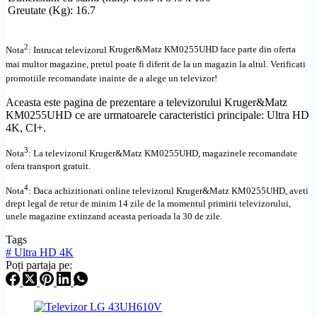
Greutate (Kg): 16.7
2
Nota
: Intrucat televizorul
Kruger&Matz KM0255UHD face parte din oferta
mai multor magazine, pretul poate fi diferit de la un magazin la altul
. Verificati
promotiile recomandate inainte de a alege un televizor!
Aceasta este pagina de prezentare a televizorului Kruger&Matz
KM0255UHD ce are urmatoarele caracteristici principale:
Ultra
HD
4K,
CI+
.
3
Nota
: La televizorul
Kruger&Matz
KM0255UHD,
magazinele recomandate
ofera transport gratuit.
4
Nota
: Daca achizitionati online televizorul
Kruger&Matz
KM0255UHD
,
aveti
drept legal de retur de minim 14 zile de la momentul primirii televizorului,
unele magazine extinzand aceasta perioada la 30 de zile.
Tags
#
Ultra HD 4K
Poți partaja pe: