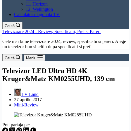
11. Horizon
12. Wellington
Calculator diagonala TV
Caută
Televizoare 2024 - Review, Specificatii, Pret si Pareri
Cele mai bune televizoare 2024, review, specificatii si pareri. Alege
un televizor bun si ieftin dupa specificatii si pret!
Caută
Meniu
Televizor LED Ultra HD 4K
Kruger&Matz KM0255UHD, 139 cm
TV Land
27 aprilie 2017
Mini-Review
Poți partaja pe: