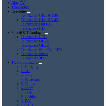
Blog TV
Televizoare
Rezoluţii
Televizoare Ultra HD 8K
Televizoare Ultra HD 4K
Televizoare Full HD
Televizoare HD
Functii & Tehnologii
Televizoare LED
Televizoare OLED
Televizoare QLED
Televizoare NanoCell LED
Televizoare Smart
Televizoare 3D
TOP Producatori
1. Samsung
2. LG
3. Sony
4. Panasonic
5. Philips
6. Sharp
7. Tesla
8. Toshiba
9. JVC
10. NEI