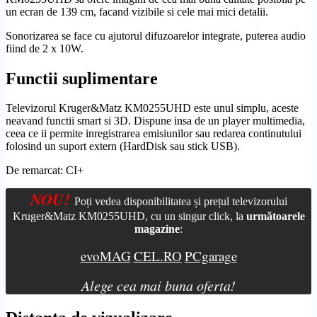
un ecran de 139 cm, facand vizibile si cele mai mici detalii.
Sonorizarea se face cu ajutorul difuzoarelor integrate, puterea audio
fiind de 2 x 10W.
Functii suplimentare
Televizorul Kruger&Matz KM0255UHD este unul simplu, aceste
neavand functii smart si 3D. Dispune insa de un
player multimedia
,
ceea ce ii permite inregistrarea emisiunilor sau redarea continutului
folosind un suport extern (HardDisk sau stick USB).
De remarcat:
CI+
NOU!
Poți vedea disponibilitatea și prețul televizorului
Kruger&Matz KM0255UHD, cu un singur click, la
următoarele
magazine
:
evoMAG
CEL.RO
PCgarage
Alege cea mai buna oferta!