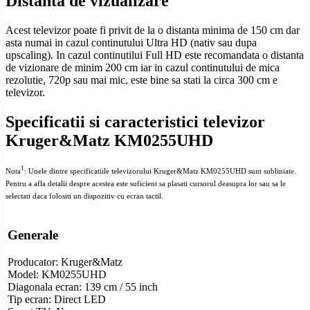
Distanta de vizualizare
Acest televizor poate fi privit de la o distanta minima de 150 cm dar
asta numai in cazul continutului
Ultra
HD
(nativ sau dupa
upscaling
). In cazul continutilui
Full
HD
este recomandata o distanta
de vizionare de minim 200 cm iar in cazul continutului de mica
rezolutie
, 720p sau mai mic, este bine sa stati la circa 300 cm e
televizor.
Specificatii si caracteristici televizor
Kruger&Matz KM0255UHD
1
Nota
: Unele dintre specificatiile televizorului Kruger&Matz KM0255UHD sunt subliniate.
Pentru a afla detalii despre acestea este suficient sa plasati cursorul deasupra lor sau sa le
selectati daca folositi un dispozitiv cu ecran tactil.
Generale
Producator: Kruger&Matz
Model: KM0255UHD
Diagonala ecran: 139 cm / 55 inch
Tip ecran:
Direct LED