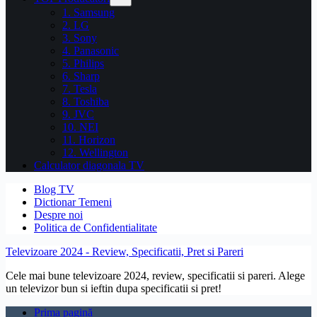
1. Samsung
2. LG
3. Sony
4. Panasonic
5. Philips
6. Sharp
7. Tesla
8. Toshiba
9. JVC
10. NEI
11. Horizon
12. Wellington
Calculator diagonala TV
Blog TV
Dictionar Temeni
Despre noi
Politica de Confidentialitate
Televizoare 2024 - Review, Specificatii, Pret si Pareri
Cele mai bune televizoare 2024, review, specificatii si pareri. Alege
un televizor bun si ieftin dupa specificatii si pret!
Prima pagină