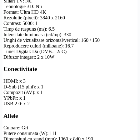
Smart TV
: Nu
Tehnologie 3D: Nu
Format:
Ultra
HD
4K
Rezolutie
(pixeli): 3840 x 2160
Contrast: 5000: 1
Timp de raspuns (ms): 6.5
Intensitate luminoasa (cd/mp): 330
Unghi de vizualizare
orizontal/vertical: 160 / 150
Reproducere culori (milioane): 16.7
Tuner Digital: Da (
DVB-T2
/ C)
Difuzor integrat: 2 x 10W
Conectivitate
HDMI
: x 3
D-Sub
(15 pini): x 1
Compozit
(AV): x 1
YPbPr
: x 1
USB 2.0: x 2
Altele
Culoare: Gri
Putere consumata (W): 111
Dimensiuni cu stand (mm): 1360 x 840 x 190