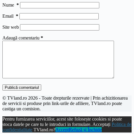
Nume
*
Email
*
Site web
Adaugă comentariu
*
Publică comentariul
© TVland.ro 2026 - Toate drepturile rezervate | Prin achizitionarea
de servicii si produse prin link-urile de afiliere, TVland.ro poate
castiga un comision.
Pentru furnizarea serviciilor, acest site folosește cookies si poate
stoca datele pe care tu le introduci in formulare. Acceptați
Politica de
confidentialitate
TVland.ro?
Accept
Refuză și Închide