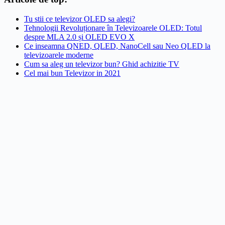
Tu stii ce televizor OLED sa alegi?
Tehnologii Revoluționare în Televizoarele OLED: Totul
despre MLA 2.0 și OLED EVO X
Ce inseamna QNED, QLED, NanoCell sau Neo QLED la
televizoarele moderne
Cum sa aleg un televizor bun? Ghid achizitie TV
Cel mai bun Televizor in 2021