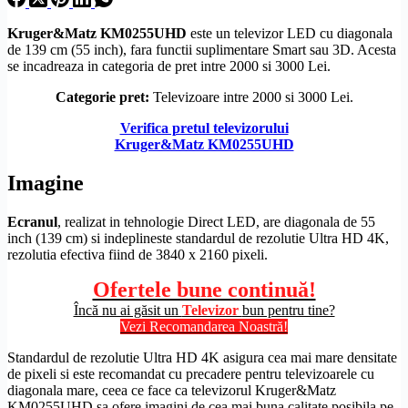
Kruger&Matz
KM0255UHD
este un televizor LED cu diagonala
de 139 cm (55 inch), fara functii suplimentare Smart sau 3D. Acesta
se incadreaza in categoria de pret intre 2000 si 3000 Lei.
Categorie pret:
Televizoare intre 2000 si 3000 Lei.
Verifica pretul televizorului
Kruger&Matz KM0255UHD
Imagine
Ecranul
, realizat in tehnologie
Direct LED
, are diagonala de 55
inch (139 cm) si indeplineste standardul de
rezolutie
Ultra
HD
4K,
rezolutia efectiva fiind de 3840 x 2160 pixeli.
Ofertele bune continuă!
Încă nu ai găsit un
Televizor
bun pentru tine?
Vezi Recomandarea Noastră!
Standardul de
rezolutie
Ultra
HD
4K asigura cea mai mare densitate
de pixeli si este recomandat cu precadere pentru televizoarele cu
diagonala mare, ceea ce face ca televizorul Kruger&Matz
KM0255UHD sa ofere imagini de cea mai buna calitate posibila pe