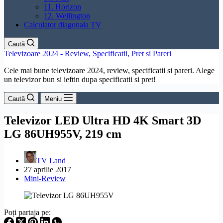
11. Horizon
12. Wellington
Calculator diagonala TV
Caută
Televizoare 2024 - Review, Specificatii, Pret si Pareri
Cele mai bune televizoare 2024, review, specificatii si pareri. Alege
un televizor bun si ieftin dupa specificatii si pret!
Caută
Meniu
Televizor LED Ultra HD 4K Smart 3D
LG 86UH955V, 219 cm
TV Land
27 aprilie 2017
Mini-Review
Poți partaja pe: