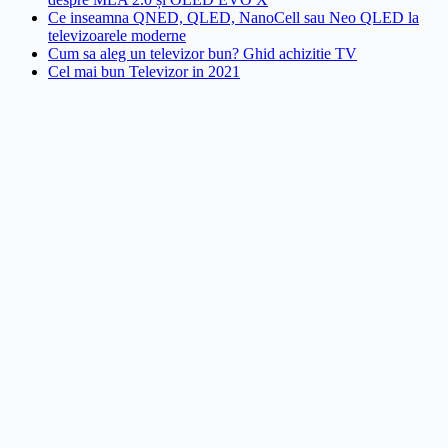
Ce inseamna QNED, QLED, NanoCell sau Neo QLED la
televizoarele moderne
Cum sa aleg un televizor bun? Ghid achizitie TV
Cel mai bun Televizor in 2021