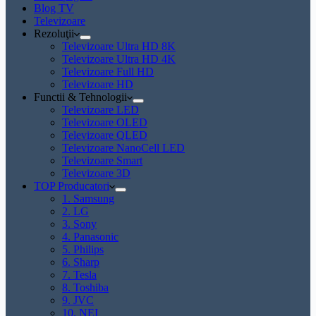
Blog TV
Televizoare
Rezoluţii
Televizoare Ultra HD 8K
Televizoare Ultra HD 4K
Televizoare Full HD
Televizoare HD
Functii & Tehnologii
Televizoare LED
Televizoare OLED
Televizoare QLED
Televizoare NanoCell LED
Televizoare Smart
Televizoare 3D
TOP Producatori
1. Samsung
2. LG
3. Sony
4. Panasonic
5. Philips
6. Sharp
7. Tesla
8. Toshiba
9. JVC
10. NEI