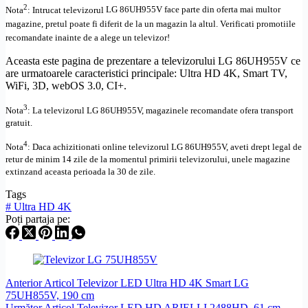
2
Nota
: Intrucat televizorul
LG 86UH955V face parte din oferta mai multor
magazine, pretul poate fi diferit de la un magazin la altul
. Verificati promotiile
recomandate inainte de a alege un televizor!
Aceasta este pagina de prezentare a televizorului LG 86UH955V ce
are urmatoarele caracteristici principale:
Ultra
HD
4K,
Smart TV
,
WiFi, 3D,
webOS
3.0,
CI+
.
3
Nota
: La televizorul
LG
86UH955V,
magazinele recomandate ofera transport
gratuit.
4
Nota
: Daca achizitionati online televizorul
LG
86UH955V
,
aveti drept legal de
retur de minim 14 zile de la momentul primirii televizorului, unele magazine
extinzand aceasta perioada la 30 de zile.
Tags
#
Ultra HD 4K
Poți partaja pe:
Anterior
Articol
Televizor LED Ultra HD 4K Smart LG
75UH855V, 190 cm
Următor
Articol
Televizor LED HD ARIELLI 2488HD, 61 cm