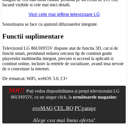
facand vizibile si cele mai mici detalii.
Vezi cele mai ieftine televizoare LG
Sonorizarea se face cu ajutorul difuzoarelor integrate.
Functii suplimentare
Televizorul LG 86UH955V dispune atat de functia 3D, cat si de
functii smart, permitand redarea oricarui tip de continut gratie
playerului multimedia integrat, precum si accesul la aplicatii si
continut online, inclusiv la retelele de socializare, avand insa nevoie
de o conexiune la internet.
De remarcat: WiFi,
webOS
3.0,
CI+
NOU!
Poți vedea disponibilitatea și prețul televizorului LG
86UH955V, cu un singur click, la
următoarele magazine
:
evoMAG
CEL.RO
PCgarage
Alege cea mai buna oferta!