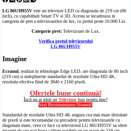
LG
86UH955V
este un televizor LED cu diagonala de 219 cm (86
inch), cu capabilitati
Smart TV
si 3D. Acesta se incadreaza in
categoria de pret a televizoarelor de lux, cu pretul peste 10.000 Lei.
Categorie pret:
Televizoare de Lux.
Verifica pretul televizorului
LG 86UH955V
Imagine
Ecranul
, realizat in tehnologie
Edge LED
, are diagonala de 86 inch
(219 cm) si indeplineste standardul de
rezolutie
Ultra
HD
4K,
rezolutia efectiva fiind de 3840 x 2160 pixeli.
Ofertele bune continuă!
Încă nu ai găsit un
Televizor
bun pentru tine?
Vezi Recomandarea Noastră!
Standardul de
rezolutie
Ultra
HD
4K asigura cea mai mare densitate
de pixeli si este recomandat cu precadere pentru televizoarele cu
diagonala mare, ceea ce face ca televizorul LG 86UH955V sa ofere
imagini de cea mai buna calitate posibila pe un ecran de 219 cm,