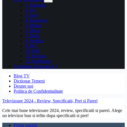
1. Samsung
2. LG
3. Sony
4. Panasonic
5. Philips
6. Sharp
7. Tesla
8. Toshiba
9. JVC
10. NEI
11. Horizon
12. Wellington
Calculator diagonala TV
Blog TV
Dictionar Temeni
Despre noi
Politica de Confidentialitate
Televizoare 2024 - Review, Specificatii, Pret si Pareri
Cele mai bune televizoare 2024, review, specificatii si pareri. Alege
un televizor bun si ieftin dupa specificatii si pret!
Prima pagină