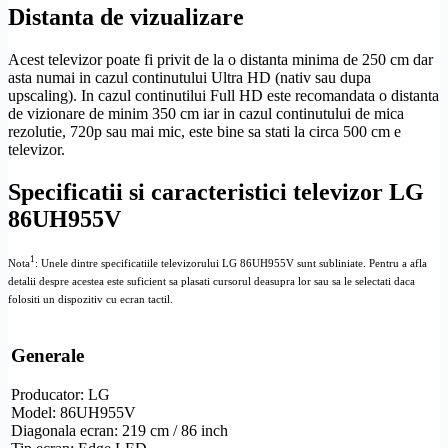
Distanta de vizualizare
Acest televizor poate fi privit de la o distanta minima de 250 cm dar
asta numai in cazul continutului
Ultra
HD
(nativ sau dupa
upscaling
). In cazul continutilui
Full
HD
este recomandata o distanta
de vizionare de minim 350 cm iar in cazul continutului de mica
rezolutie
, 720p sau mai mic, este bine sa stati la circa 500 cm e
televizor.
Specificatii si caracteristici televizor LG
86UH955V
1
Nota
: Unele dintre specificatiile televizorului LG 86UH955V sunt subliniate. Pentru a afla
detalii despre acestea este suficient sa plasati cursorul deasupra lor sau sa le selectati daca
folositi un dispozitiv cu ecran tactil.
Generale
Producator: LG
Model: 86UH955V
Diagonala ecran: 219 cm / 86 inch