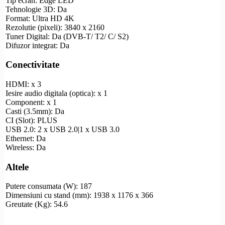
Tip ecran:
Edge LED
Tehnologie 3D: Da
Format:
Ultra
HD
4K
Rezolutie
(pixeli): 3840 x 2160
Tuner Digital: Da (
DVB-T
/ T2/ C/ S2)
Difuzor integrat: Da
Conectivitate
HDMI
: x 3
Iesire audio digitala (optica): x 1
Component
: x 1
Casti (3.5mm): Da
CI (Slot): PLUS
USB 2.0: 2 x USB 2.0|1 x USB 3.0
Ethernet
: Da
Wireless
: Da
Altele
Putere consumata (W): 187
Dimensiuni cu stand (mm): 1938 x 1176 x 366
Greutate (Kg): 54.6