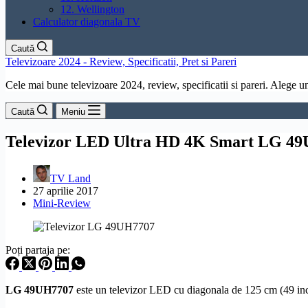
12. Wellington
Calculator diagonala TV
Caută
Televizoare 2024 - Review, Specificatii, Pret si Pareri
Cele mai bune televizoare 2024, review, specificatii si pareri. Alege un 
Caută
Meniu
Televizor LED Ultra HD 4K Smart LG 49
TV Land
27 aprilie 2017
Mini-Review
Poți partaja pe:
LG
49UH7707
este un televizor LED cu diagonala de 125 cm (49 inch