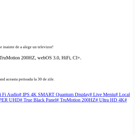
e inainte de a alege un televizor!
 TruMotion 200HZ,
webOS
3.0, HiFi,
CI+
.
nd aceasta perioada la 30 de zile.
 Fi Audio
#
IPS 4K SMART Quantum Display
#
Live Meniu
#
Local
PER UHD
#
True Black Panel
#
TruMotion 200HZ
#
Ultra HD 4K
#