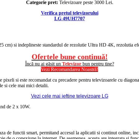
Categorie pret:
Televizoare peste 3000 Lei.
Verifica pretul televizorului
LG 49UH7707
5 cm) si indeplineste standardul de
rezolutie
Ultra
HD
4K, rezolutia ef
Ofertele bune continuă!
Încă nu ai găsit un
Televizor
bun pentru tine?
Vezi Recomandarea Noastră!
e pixeli si este recomandat cu precadere pentru televizoarele cu diago
 si cele mai mici detalii.
Vezi cele mai ieftine televizoare LG
iind de 2 x 10W.
functii smart, permitand accesul la aplicatii si continut online, inclus
oie de o conexiune la internet. De asemenea, acesta are integrata si fun