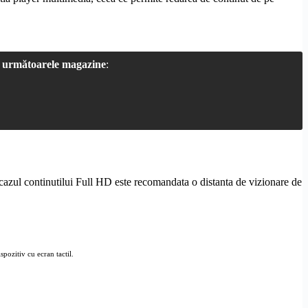
a
următoarele magazine
:
 cazul continutilui
Full
HD
este recomandata o distanta de vizionare de
spozitiv cu ecran tactil.