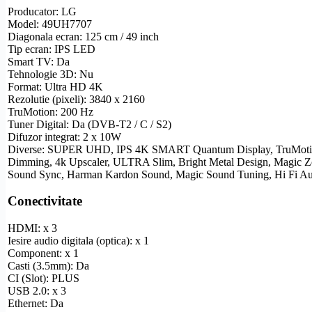
Producator: LG
Model: 49UH7707
Diagonala ecran: 125 cm / 49 inch
Tip ecran:
IPS
LED
Smart TV
: Da
Tehnologie 3D: Nu
Format:
Ultra
HD
4K
Rezolutie
(pixeli): 3840 x 2160
TruMotion: 200 Hz
Tuner Digital: Da (
DVB-T2
/ C / S2)
Difuzor integrat: 2 x 10W
Diverse: SUPER UHD,
IPS
4K SMART Quantum Display, TruMot
Dimming, 4k Upscaler, ULTRA Slim, Bright Metal Design, Magic 
Sound Sync, Harman Kardon Sound, Magic Sound Tuning, Hi Fi Aud
Conectivitate
HDMI
: x 3
Iesire audio digitala (optica): x 1
Component
: x 1
Casti (3.5mm): Da
CI (Slot): PLUS
USB 2.0: x 3
Ethernet
: Da