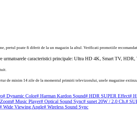
 pretul poate fi diferit de la un magazin la altul
. Verificati promotiile recomandat
urmatoarele caracteristici principale:
Ultra
HD
4K,
Smart TV
,
HDR
,
uit.
retur de minim 14 zile de la momentul primirii televizorului, unele magazine extinza
ro
#
Dynamic Color
#
Harman Kardon Sound
#
HDR SUPER Effect
#
Hi
 Zoom
#
Music Player
#
Optical Sound Sync
#
sunet 20W / 2.0 Ch.
#
SU
#
Wide Viewing Angle
#
Wireless Sound Sync