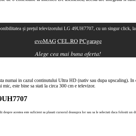
onibilitatea și prețul televizorului LG 49UH7707, cu un singur click, l
evoMAG
CEL.RO
PCgarage
Alege cea mai buna oferta!
sta numai in cazul continutului
Ultra
HD
(nativ sau dupa
upscaling
). In
 mic, este bine sa stati la circa 300 cm e televizor.
 49UH7707
 despre acestea este suficient sa plasati cursorul deasupra lor sau sa le selectati daca folositi un di