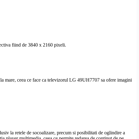
ectiva fiind de 3840 x 2160 pixeli.
nala mare, ceea ce face ca televizorul LG 49UH7707 sa ofere imagini
iv la retele de socoalizare, precum si posibilitati de oglindire a
ctia
player multimedia
, ceea ce permite redarea de continut de pe