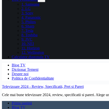
1. Samsung
2. LG
3. Sony
4. Panasonic
5. Philips
6. Sharp
7. Tesla
8. Toshiba
9. JVC
10. NEI
11. Horizon
12. Wellington
Calculator diagonala TV
Blog TV
Dictionar Temeni
Despre noi
Politica de Confidentialitate
Televizoare 2024 - Review, Specificatii, Pret si Pareri
Cele mai bune televizoare 2024, review, specificatii si pareri. Alege un 
Prima pagină
Blog TV