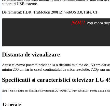
suporturi USB externe.
De remarcat:
HDR
, TruMotion 200HZ,
webOS
3.0, HiFi,
CI+
NOU!
Poți vedea disp
Distanta de vizualizare
Acest televizor poate fi privit de la o distanta minima de 150 cm dar a
minim 200 cm iar in cazul continutului de mica
rezolutie
, 720p sau mai
Specificatii si caracteristici televizor LG
1
Nota
: Unele dintre specificatiile televizorului LG 49UH7707 sunt subliniate. Pentru a afla detalii
Generale