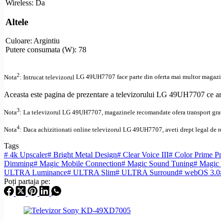
Wireless
: Da
Altele
Culoare: Argintiu
Putere consumata (W): 78
2
Nota
: Intrucat televizorul
LG 49UH7707 face parte din oferta mai multor magazine,
Aceasta este pagina de prezentare a televizorului LG 49UH7707 ce are 
3
Nota
: La televizorul
LG
49UH7707,
magazinele recomandate ofera transport grat
4
Nota
: Daca achizitionati online televizorul
LG
49UH7707
,
aveti drept legal de 
Tags
#
4k Upscaler
#
Bright Metal Design
#
Clear Voice III
#
Color Prime P
Dimming
#
Magic Mobile Connection
#
Magic Sound Tuning
#
Magic
ULTRA Luminance
#
ULTRA Slim
#
ULTRA Surround
#
webOS 3.0
Poți partaja pe: