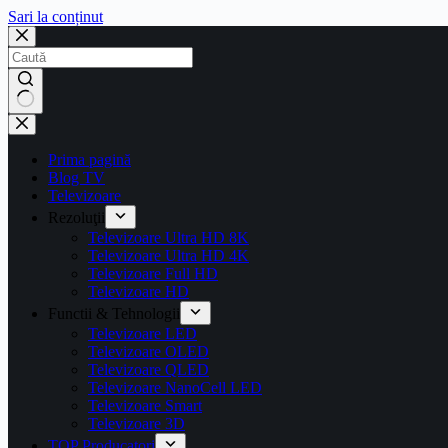
Sari la conținut
Prima pagină
Blog TV
Televizoare
Rezoluţii
Televizoare Ultra HD 8K
Televizoare Ultra HD 4K
Televizoare Full HD
Televizoare HD
Functii & Tehnologii
Televizoare LED
Televizoare OLED
Televizoare QLED
Televizoare NanoCell LED
Televizoare Smart
Televizoare 3D
TOP Producatori