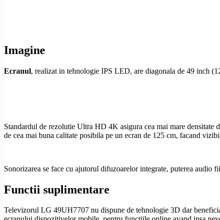
Imagine
Ecranul
, realizat in tehnologie
IPS
LED, are diagonala de 49 inch (12
Standardul de
rezolutie
Ultra
HD
4K asigura cea mai mare densitate d
de cea mai buna calitate posibila pe un ecran de 125 cm, facand vizibile
Sonorizarea se face cu ajutorul difuzoarelor integrate, puterea audio f
Functii suplimentare
Televizorul LG 49UH7707 nu dispune de tehnologie 3D dar beneficiaza de 
ecranului dispozitivelor mobile, pentru functiile online avand insa nev