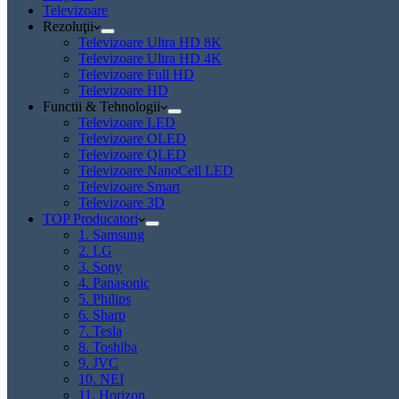
Televizoare
Rezoluţii
Televizoare Ultra HD 8K
Televizoare Ultra HD 4K
Televizoare Full HD
Televizoare HD
Functii & Tehnologii
Televizoare LED
Televizoare OLED
Televizoare QLED
Televizoare NanoCell LED
Televizoare Smart
Televizoare 3D
TOP Producatori
1. Samsung
2. LG
3. Sony
4. Panasonic
5. Philips
6. Sharp
7. Tesla
8. Toshiba
9. JVC
10. NEI
11. Horizon