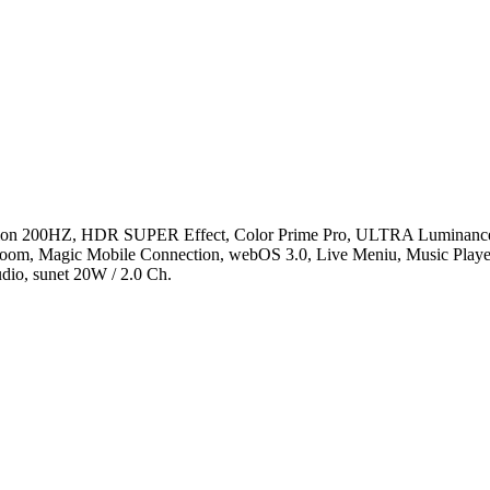
ion 200HZ,
HDR
SUPER Effect, Color Prime Pro, ULTRA Luminance,
Zoom, Magic Mobile Connection,
webOS
3.0, Live Meniu, Music Pla
io, sunet 20W / 2.0 Ch.