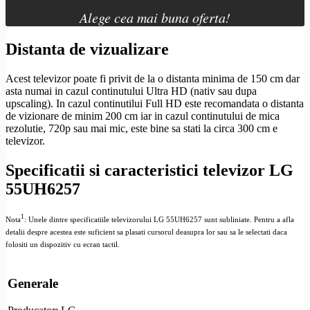
Alege cea mai buna oferta!
Distanta de vizualizare
Acest televizor poate fi privit de la o distanta minima de 150 cm dar
asta numai in cazul continutului
Ultra
HD
(nativ sau dupa
upscaling
). In cazul continutilui
Full
HD
este recomandata o distanta
de vizionare de minim 200 cm iar in cazul continutului de mica
rezolutie
, 720p sau mai mic, este bine sa stati la circa 300 cm e
televizor.
Specificatii si caracteristici televizor LG
55UH6257
1
Nota
: Unele dintre specificatiile televizorului LG 55UH6257 sunt subliniate. Pentru a afla
detalii despre acestea este suficient sa plasati cursorul deasupra lor sau sa le selectati daca
folositi un dispozitiv cu ecran tactil.
Generale