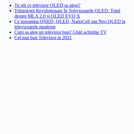
Tu stii ce televizor OLED sa alegi?
Tehnologii Revoluționare în Televizoarele OLED: Totul
despre MLA 2.0 și OLED EVO X
Ce inseamna QNED, QLED, NanoCell sau Neo QLED la
televizoarele moderne
Cum sa aleg un televizor bun? Ghid achizitie TV
Cel mai bun Televizor in 2021