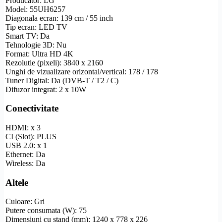
Producator: LG
Model: 55UH6257
Diagonala ecran: 139 cm / 55 inch
Tip ecran: LED TV
Smart TV
: Da
Tehnologie 3D: Nu
Format:
Ultra
HD
4K
Rezolutie
(pixeli): 3840 x 2160
Unghi de vizualizare
orizontal/vertical: 178 / 178
Tuner Digital: Da (
DVB-T
/ T2 / C)
Difuzor integrat: 2 x 10W
Conectivitate
HDMI
: x 3
CI (Slot): PLUS
USB 2.0: x 1
Ethernet
: Da
Wireless
: Da
Altele
Culoare: Gri
Putere consumata (W): 75
Dimensiuni cu stand (mm): 1240 x 778 x 226