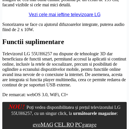
facand vizibile si cele mai mici detalii.
Vezi cele mai ieftine televizoare LG
Sonorizarea se face cu ajutorul difuzoarelor integrate, puterea audio
fiind de 2 x 10W.
Functii suplimentare
Televizorul LG 55UH6257 nu dispune de tehnologie 3D dar
beneficiaza de functii smart, permitand accesul la aplicatii si continut
online, inclusiv la retele de socoalizare, precum si posibilitati de
oglindire a ecranului dispozitivelor mobile, pentru functiile online
avand insa nevoie de o conexiune la internet. De asemenea, acesta
are integrata si functia
player multimedia
, ceea ce permite redarea de
continut de pe suporturi USB externe.
De remarcat:
webOS
3.0, WiFi,
CI+
NOU!
Poți vedea disponibilitatea și prețul televizorului LG
55UH6257, cu un singur click, la
următoarele magazine
:
evoMAG
CEL.RO
PCgarage