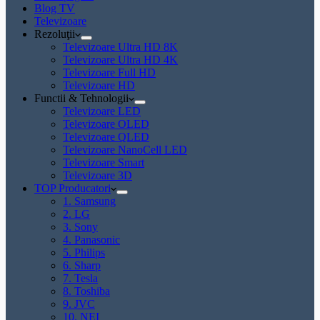
Blog TV
Televizoare
Rezoluţii
Televizoare Ultra HD 8K
Televizoare Ultra HD 4K
Televizoare Full HD
Televizoare HD
Functii & Tehnologii
Televizoare LED
Televizoare OLED
Televizoare QLED
Televizoare NanoCell LED
Televizoare Smart
Televizoare 3D
TOP Producatori
1. Samsung
2. LG
3. Sony
4. Panasonic
5. Philips
6. Sharp
7. Tesla
8. Toshiba
9. JVC
10. NEI