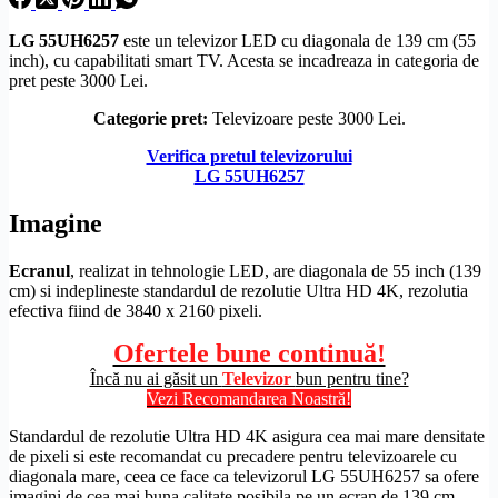
LG
55UH6257
este un televizor LED cu diagonala de 139 cm (55
inch), cu capabilitati
smart TV
. Acesta se incadreaza in categoria de
pret peste 3000 Lei.
Categorie pret:
Televizoare peste 3000 Lei.
Verifica pretul televizorului
LG 55UH6257
Imagine
Ecranul
, realizat in tehnologie LED, are diagonala de 55 inch (139
cm) si indeplineste standardul de
rezolutie
Ultra
HD
4K, rezolutia
efectiva fiind de 3840 x 2160 pixeli.
Ofertele bune continuă!
Încă nu ai găsit un
Televizor
bun pentru tine?
Vezi Recomandarea Noastră!
Standardul de
rezolutie
Ultra
HD
4K asigura cea mai mare densitate
de pixeli si este recomandat cu precadere pentru televizoarele cu
diagonala mare, ceea ce face ca televizorul LG 55UH6257 sa ofere
imagini de cea mai buna calitate posibila pe un ecran de 139 cm,