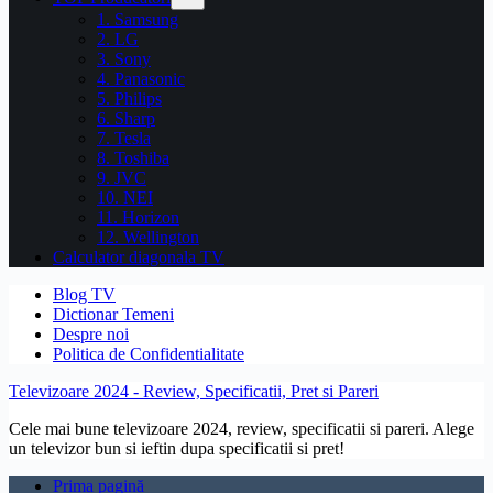
1. Samsung
2. LG
3. Sony
4. Panasonic
5. Philips
6. Sharp
7. Tesla
8. Toshiba
9. JVC
10. NEI
11. Horizon
12. Wellington
Calculator diagonala TV
Blog TV
Dictionar Temeni
Despre noi
Politica de Confidentialitate
Televizoare 2024 - Review, Specificatii, Pret si Pareri
Cele mai bune televizoare 2024, review, specificatii si pareri. Alege
un televizor bun si ieftin dupa specificatii si pret!
Prima pagină