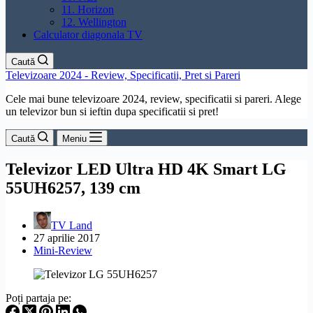
11. Horizon
12. Wellington
Calculator diagonala TV
Caută
Televizoare 2024 - Review, Specificatii, Pret si Pareri
Cele mai bune televizoare 2024, review, specificatii si pareri. Alege
un televizor bun si ieftin dupa specificatii si pret!
Caută
Meniu
Televizor LED Ultra HD 4K Smart LG
55UH6257, 139 cm
TV Land
27 aprilie 2017
Mini-Review
Poți partaja pe: