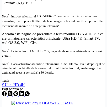
Greutate (Kg): 19.2
2
Nota
: Intrucat televizorul
LG 55UH6257 face parte din oferta mai multor
magazine, pretul poate fi diferit de la un magazin la altul
. Verificati promotiile
recomandate inainte de a alege un televizor!
Aceasta este pagina de prezentare a televizorului LG 55UH6257 ce
are urmatoarele caracteristici principale:
Ultra
HD
4K,
Smart TV
,
webOS
3.0, WiFi,
CI+
.
3
Nota
: La televizorul
LG
55UH6257,
magazinele recomandate ofera transport
gratuit.
4
Nota
: Daca achizitionati online televizorul
LG
55UH6257
,
aveti drept legal de
retur de minim 14 zile de la momentul primirii televizorului, unele magazine
extinzand aceasta perioada la 30 de zile.
Tags
#
Ultra HD 4K
Poți partaja pe: