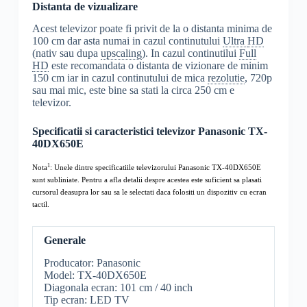
Distanta de vizualizare
Acest televizor poate fi privit de la o distanta minima de
100 cm dar asta numai in cazul continutului
Ultra
HD
(nativ sau dupa
upscaling
). In cazul continutilui
Full
HD
este recomandata o distanta de vizionare de minim
150 cm iar in cazul continutului de mica
rezolutie
, 720p
sau mai mic, este bine sa stati la circa 250 cm e
televizor.
Specificatii si caracteristici televizor Panasonic TX-
40DX650E
1
Nota
: Unele dintre specificatiile televizorului Panasonic TX-40DX650E
sunt subliniate. Pentru a afla detalii despre acestea este suficient sa plasati
cursorul deasupra lor sau sa le selectati daca folositi un dispozitiv cu ecran
tactil.
Generale
Producator: Panasonic
Model: TX-40DX650E
Diagonala ecran: 101 cm / 40 inch
Tip ecran: LED TV