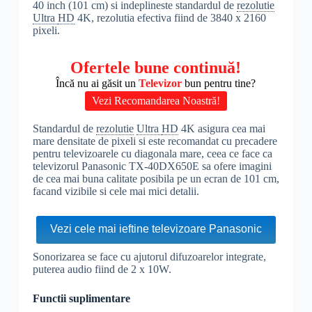
40 inch (101 cm) si indeplineste standardul de
rezolutie
Ultra
HD
4K, rezolutia efectiva fiind de 3840 x 2160
pixeli.
Ofertele bune continuă!
Încă nu ai găsit un
Televizor
bun pentru tine?
Vezi Recomandarea Noastră!
Standardul de
rezolutie
Ultra
HD
4K asigura cea mai
mare densitate de pixeli si este recomandat cu precadere
pentru televizoarele cu diagonala mare, ceea ce face ca
televizorul Panasonic TX-40DX650E sa ofere imagini
de cea mai buna calitate posibila pe un ecran de 101 cm,
facand vizibile si cele mai mici detalii.
Vezi cele mai ieftine televizoare Panasonic
Sonorizarea se face cu ajutorul difuzoarelor integrate,
puterea audio fiind de 2 x 10W.
Functii suplimentare