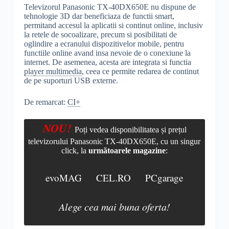
Televizorul Panasonic TX-40DX650E nu dispune de
tehnologie 3D dar beneficiaza de functii smart,
permitand accesul la aplicatii si continut online, inclusiv
la retele de socoalizare, precum si posibilitati de
oglindire a ecranului dispozitivelor mobile, pentru
functiile online avand insa nevoie de o conexiune la
internet. De asemenea, acesta are integrata si functia
player multimedia
, ceea ce permite redarea de continut
de pe suporturi USB externe.
De remarcat:
CI+
NOU!
Poți vedea disponibilitatea și prețul
televizorului Panasonic TX-40DX650E, cu un singur
click, la
următoarele magazine
:
evoMAG
CEL.RO
PCgarage
Alege cea mai buna oferta!