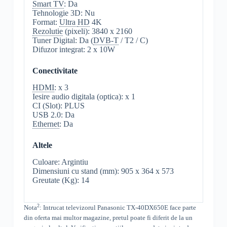
Smart TV
: Da
Tehnologie 3D: Nu
Format:
Ultra
HD
4K
Rezolutie
(pixeli): 3840 x 2160
Tuner Digital: Da (
DVB-T
/ T2 / C)
Difuzor integrat: 2 x 10W
Conectivitate
HDMI
: x 3
Iesire audio digitala (optica): x 1
CI (Slot): PLUS
USB 2.0: Da
Ethernet
: Da
Altele
Culoare: Argintiu
Dimensiuni cu stand (mm): 905 x 364 x 573
Greutate (Kg): 14
2
Nota
: Intrucat televizorul
Panasonic TX-40DX650E face parte
din oferta mai multor magazine, pretul poate fi diferit de la un