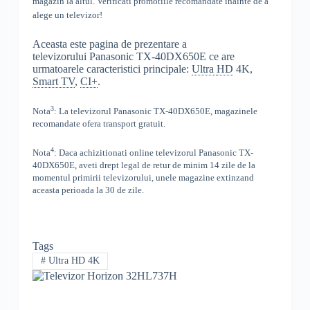
magazin la altul
. Verificati promotiile recomandate inainte de a
alege un televizor!
Aceasta este pagina de prezentare a
televizorului Panasonic TX-40DX650E ce are
urmatoarele caracteristici principale:
Ultra
HD
4K,
Smart TV
,
CI+
.
3
Nota
: La televizorul
Panasonic
TX-40DX650E,
magazinele
recomandate ofera transport gratuit.
4
Nota
: Daca achizitionati online televizorul
Panasonic
TX-
40DX650E
,
aveti drept legal de retur de minim 14 zile de la
momentul primirii televizorului, unele magazine extinzand
aceasta perioada la 30 de zile.
Tags
#
Ultra HD 4K