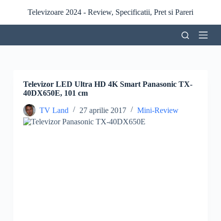
S
Televizoare 2024 - Review, Specificatii, Pret si Pareri
a
r
i
l
a
c
o
n
Televizor LED Ultra HD 4K Smart Panasonic TX-
ț
40DX650E, 101 cm
i
n
TV Land
27 aprilie 2017
Mini-Review
u
t