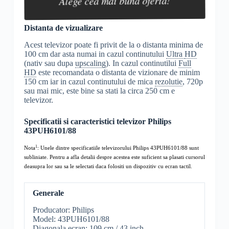
Alege cea mai buna oferta!
Distanta de vizualizare
Acest televizor poate fi privit de la o distanta minima de
100 cm dar asta numai in cazul continutului
Ultra
HD
(nativ sau dupa
upscaling
). In cazul continutilui
Full
HD
este recomandata o distanta de vizionare de minim
150 cm iar in cazul continutului de mica
rezolutie
, 720p
sau mai mic, este bine sa stati la circa 250 cm e
televizor.
Specificatii si caracteristici televizor Philips
43PUH6101/88
1
Nota
: Unele dintre specificatiile televizorului Philips 43PUH6101/88 sunt
subliniate. Pentru a afla detalii despre acestea este suficient sa plasati cursorul
deasupra lor sau sa le selectati daca folositi un dispozitiv cu ecran tactil.
Generale
Producator: Philips
Model: 43PUH6101/88
Diagonala ecran: 109 cm / 43 inch