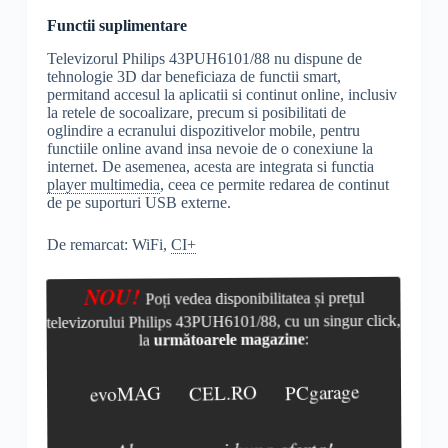
Functii suplimentare
Televizorul Philips 43PUH6101/88 nu dispune de
tehnologie 3D dar beneficiaza de functii smart,
permitand accesul la aplicatii si continut online, inclusiv
la retele de socoalizare, precum si posibilitati de
oglindire a ecranului dispozitivelor mobile, pentru
functiile online avand insa nevoie de o conexiune la
internet. De asemenea, acesta are integrata si functia
player multimedia
, ceea ce permite redarea de continut
de pe suporturi USB externe.
De remarcat: WiFi,
CI+
NOU!
Poți vedea disponibilitatea și prețul
televizorului Philips 43PUH6101/88, cu un singur click,
la
următoarele magazine
:
evoMAG
CEL.RO
PCgarage