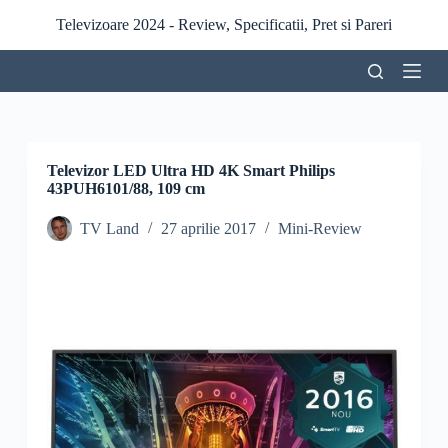
S
Televizoare 2024 - Review, Specificatii, Pret si Pareri
a
r
i
l
a
c
o
n
Televizor LED Ultra HD 4K Smart Philips
ț
43PUH6101/88, 109 cm
i
n
TV Land
27 aprilie 2017
Mini-Review
u
t