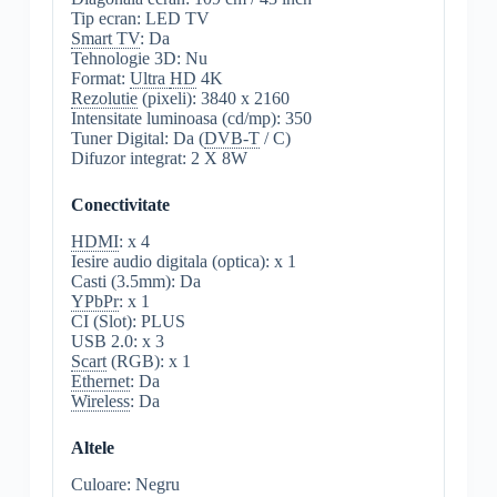
Tip ecran: LED TV
Smart TV
: Da
Tehnologie 3D: Nu
Format:
Ultra
HD
4K
Rezolutie
(pixeli): 3840 x 2160
Intensitate luminoasa (cd/mp): 350
Tuner Digital: Da (
DVB-T
/ C)
Difuzor integrat: 2 X 8W
Conectivitate
HDMI
: x 4
Iesire audio digitala (optica): x 1
Casti (3.5mm): Da
YPbPr
: x 1
CI (Slot): PLUS
USB 2.0: x 3
Scart
(RGB): x 1
Ethernet
: Da
Wireless
: Da
Altele
Culoare: Negru