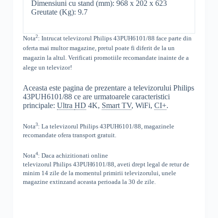
Dimensiuni cu stand (mm): 968 x 202 x 623
Greutate (Kg): 9.7
2
Nota
: Intrucat televizorul
Philips 43PUH6101/88 face parte din
oferta mai multor magazine, pretul poate fi diferit de la un
magazin la altul
. Verificati promotiile recomandate inainte de a
alege un televizor!
Aceasta este pagina de prezentare a televizorului Philips
43PUH6101/88 ce are urmatoarele caracteristici
principale:
Ultra
HD
4K,
Smart TV
, WiFi,
CI+
.
3
Nota
: La televizorul
Philips
43PUH6101/88,
magazinele
recomandate ofera transport gratuit.
4
Nota
: Daca achizitionati online
televizorul
Philips
43PUH6101/88
,
aveti drept legal de retur de
minim 14 zile de la momentul primirii televizorului, unele
magazine extinzand aceasta perioada la 30 de zile.