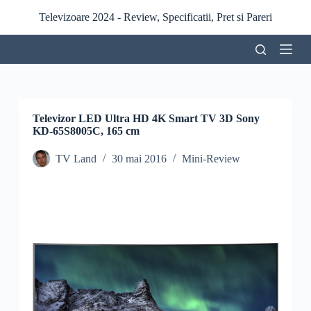
S
Televizoare 2024 - Review, Specificatii, Pret si Pareri
a
r
i
l
a
c
o
n
Televizor LED Ultra HD 4K Smart TV 3D Sony
ț
KD-65S8005C, 165 cm
i
n
TV Land
30 mai 2016
Mini-Review
u
t