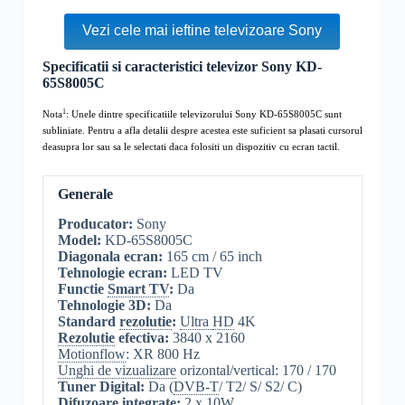
Vezi cele mai ieftine televizoare Sony
Specificatii si caracteristici televizor Sony KD-
65S8005C
1
Nota
: Unele dintre specificatiile televizorului Sony KD-65S8005C sunt
subliniate. Pentru a afla detalii despre acestea este suficient sa plasati cursorul
deasupra lor sau sa le selectati daca folositi un dispozitiv cu ecran tactil.
Generale
Producator:
Sony
Model:
KD-65S8005C
Diagonala ecran:
165 cm / 65 inch
Tehnologie ecran:
LED TV
Functie
Smart TV
:
Da
Tehnologie 3D:
Da
Standard
rezolutie
:
Ultra
HD
4K
Rezolutie
efectiva:
3840 x 2160
Motionflow
: XR 800 Hz
Unghi de vizualizare
orizontal/vertical: 170 / 170
Tuner Digital:
Da (
DVB-T
/ T2/ S/ S2/ C)
Difuzoare integrate:
2 x 10W