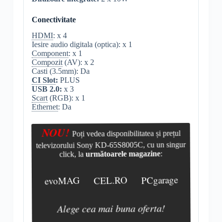
Conectivitate
HDMI
: x 4
Iesire audio digitala (optica): x 1
Component
: x 1
Compozit
(AV): x 2
Casti (3.5mm): Da
CI Slot
:
PLUS
USB 2.0:
x 3
Scart
(RGB): x 1
Ethernet
: Da
NOU!
Poți vedea disponibilitatea și prețul
televizorului Sony KD-65S8005C, cu un singur
click, la
următoarele magazine
:
evoMAG
CEL.RO
PCgarage
Alege cea mai buna oferta!