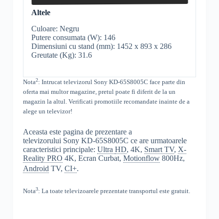
Altele
Culoare: Negru
Putere consumata (W): 146
Dimensiuni cu stand (mm): 1452 x 893 x 286
Greutate (Kg): 31.6
2
Nota
: Intrucat televizorul
Sony KD-65S8005C face parte din
oferta mai multor magazine, pretul poate fi diferit de la un
magazin la altul
. Verificati promotiile recomandate inainte de a
alege un televizor!
Aceasta este pagina de prezentare a
televizorului Sony KD-65S8005C ce are urmatoarele
caracteristici principale:
Ultra
HD
, 4K,
Smart TV
,
X-
Reality PRO
4K, Ecran Curbat,
Motionflow
800Hz,
Android
TV,
CI+
.
3
Nota
: La toate televizoarele prezentate transportul este gratuit.