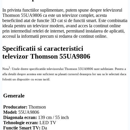
In privinta functiilor suplimentare, putem spune despre televizorul
Thomson 55UA9806 ca este un televizor complet, acesta
beneficiind atat de functie 3D cat si de functii smart. Este combinatia
ideala pentru un televizor modern, avand acces la continut online
prin intermediul retelei de internet, permitand instalarea de aplicatii,
accesul la informatii precum si redarea de continut online.
Specificatii si caracteristici
televizor Thomson 55UA9806
1
Nota
: Unele dintre specificatiile televizorului Thomson 55UA9806 sunt subliniate. Pentru a
afla detalii despre acestea este suficient sa plasati cursorul deasupra lor sau sa le selectati daca
folositi un dispozitiv cu ecran tactil.
Generale
Producator:
Thomson
Model:
55UA9806
Diagonala ecran:
139 cm / 55 inch
Tehnologie ecran:
LED TV
Functie
Smart TV
:
Da