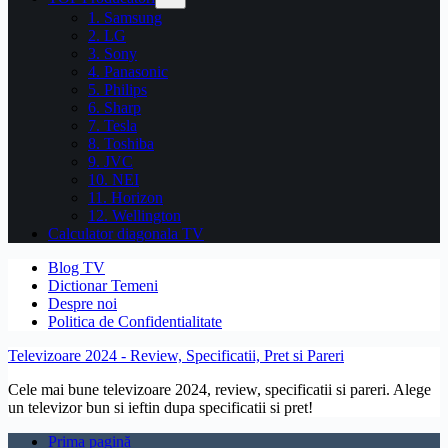
1. Samsung
2. LG
3. Sony
4. Panasonic
5. Philips
6. Sharp
7. Tesla
8. Toshiba
9. JVC
10. NEI
11. Horizon
12. Wellington
Calculator diagonala TV
Blog TV
Dictionar Temeni
Despre noi
Politica de Confidentialitate
Televizoare 2024 - Review, Specificatii, Pret si Pareri
Cele mai bune televizoare 2024, review, specificatii si pareri. Alege
un televizor bun si ieftin dupa specificatii si pret!
Prima pagină