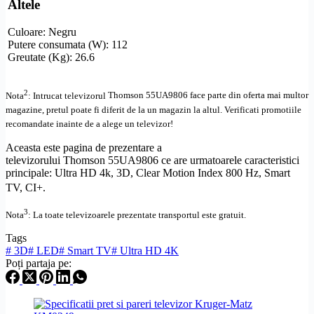
Altele
Culoare: Negru
Putere consumata (W): 112
Greutate (Kg): 26.6
2
Nota
: Intrucat televizorul
Thomson 55UA9806 face parte din oferta mai multor
magazine, pretul poate fi diferit de la un magazin la altul
. Verificati promotiile
recomandate inainte de a alege un televizor!
Aceasta este pagina de prezentare a
televizorului Thomson 55UA9806 ce are urmatoarele caracteristici
principale:
Ultra
HD
4k, 3D, Clear Motion Index 800 Hz,
Smart
TV
,
CI+
.
3
Nota
: La toate televizoarele prezentate transportul este gratuit.
Tags
#
3D
#
LED
#
Smart TV
#
Ultra HD 4K
Poți partaja pe: