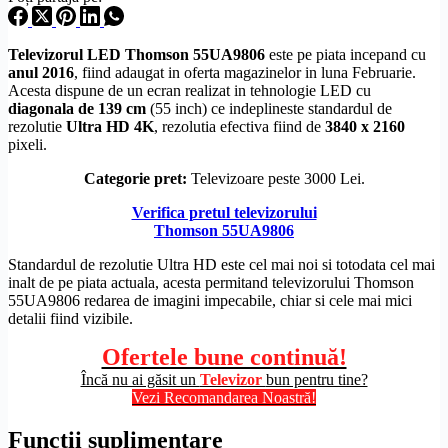
Televizorul LED Thomson 55UA9806
este pe piata incepand cu
anul 2016
, fiind adaugat in oferta magazinelor in luna Februarie.
Acesta dispune de un ecran realizat in tehnologie LED cu
diagonala de 139 cm
(55 inch) ce indeplineste standardul de
rezolutie
Ultra
HD
4K
, rezolutia efectiva fiind de
3840 x 2160
pixeli.
Categorie pret:
Televizoare peste 3000 Lei.
Verifica pretul televizorului
Thomson 55UA9806
Standardul de
rezolutie
Ultra
HD
este cel mai noi si totodata cel mai
inalt de pe piata actuala, acesta permitand televizorului Thomson
55UA9806 redarea de imagini impecabile, chiar si cele mai mici
detalii fiind vizibile.
Ofertele bune continuă!
Încă nu ai găsit un
Televizor
bun pentru tine?
Vezi Recomandarea Noastră!
Functii suplimentare