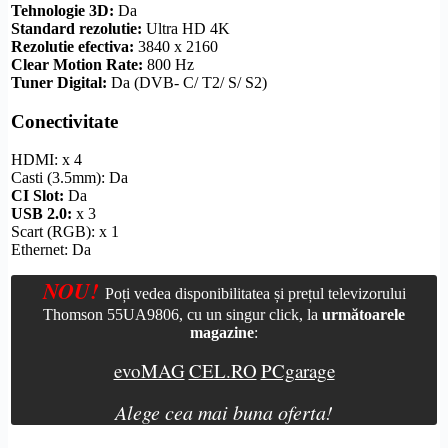
Tehnologie 3D:
Da
Standard
rezolutie
:
Ultra
HD
4K
Rezolutie
efectiva:
3840 x 2160
Clear
Motion Rate
:
800 Hz
Tuner Digital:
Da (DVB- C/ T2/ S/ S2)
Conectivitate
HDMI
: x 4
Casti (3.5mm): Da
CI Slot
:
Da
USB 2.0:
x 3
Scart
(RGB): x 1
Ethernet
: Da
NOU!
Poți vedea disponibilitatea și prețul televizorului
Thomson 55UA9806, cu un singur click, la
următoarele
magazine
:
evoMAG
CEL.RO
PCgarage
Alege cea mai buna oferta!