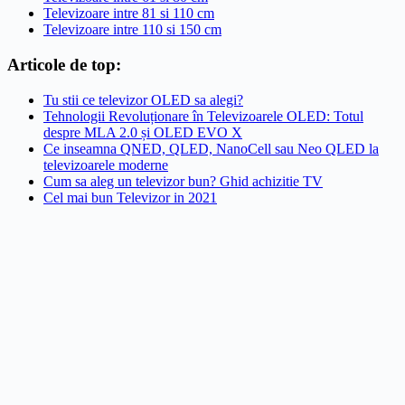
Televizoare intre 81 si 110 cm
Televizoare intre 110 si 150 cm
Articole de top:
Tu stii ce televizor OLED sa alegi?
Tehnologii Revoluționare în Televizoarele OLED: Totul
despre MLA 2.0 și OLED EVO X
Ce inseamna QNED, QLED, NanoCell sau Neo QLED la
televizoarele moderne
Cum sa aleg un televizor bun? Ghid achizitie TV
Cel mai bun Televizor in 2021