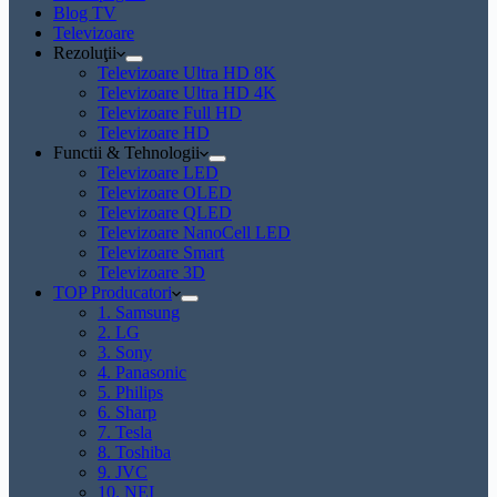
Blog TV
Televizoare
Rezoluţii
Televizoare Ultra HD 8K
Televizoare Ultra HD 4K
Televizoare Full HD
Televizoare HD
Functii & Tehnologii
Televizoare LED
Televizoare OLED
Televizoare QLED
Televizoare NanoCell LED
Televizoare Smart
Televizoare 3D
TOP Producatori
1. Samsung
2. LG
3. Sony
4. Panasonic
5. Philips
6. Sharp
7. Tesla
8. Toshiba
9. JVC
10. NEI