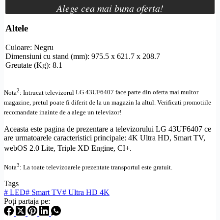
Alege cea mai buna oferta!
Altele
Culoare: Negru
Dimensiuni cu stand (mm): 975.5 x 621.7 x 208.7
Greutate (Kg): 8.1
2
Nota
: Intrucat televizorul
LG 43UF6407 face parte din oferta mai multor
magazine, pretul poate fi diferit de la un magazin la altul
. Verificati promotiile
recomandate inainte de a alege un televizor!
Aceasta este pagina de prezentare a televizorului LG 43UF6407 ce
are urmatoarele caracteristici principale: 4K
Ultra
HD
,
Smart TV
,
webOS
2.0 Lite, Triple
XD Engine
,
CI+
.
3
Nota
: La toate televizoarele prezentate transportul este gratuit.
Tags
#
LED
#
Smart TV
#
Ultra HD 4K
Poți partaja pe: