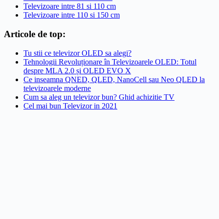
Televizoare intre 81 si 110 cm
Televizoare intre 110 si 150 cm
Articole de top:
Tu stii ce televizor OLED sa alegi?
Tehnologii Revoluționare în Televizoarele OLED: Totul
despre MLA 2.0 și OLED EVO X
Ce inseamna QNED, QLED, NanoCell sau Neo QLED la
televizoarele moderne
Cum sa aleg un televizor bun? Ghid achizitie TV
Cel mai bun Televizor in 2021