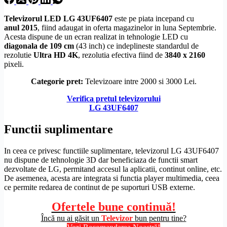
Televizorul LED LG 43UF6407
este pe piata incepand cu
anul 2015
, fiind adaugat in oferta magazinelor in luna Septembrie.
Acesta dispune de un ecran realizat in tehnologie LED cu
diagonala de 109 cm
(43 inch) ce indeplineste standardul de
rezolutie
Ultra
HD
4K
, rezolutia efectiva fiind de
3840 x 2160
pixeli.
Categorie pret:
Televizoare intre 2000 si 3000 Lei.
Verifica pretul televizorului
LG 43UF6407
Functii suplimentare
In ceea ce privesc functiile suplimentare, televizorul LG 43UF6407
nu dispune de tehnologie 3D dar beneficiaza de functii smart
dezvoltate de LG, permitand accesul la aplicatii, continut online, etc.
De asemenea, acesta are integrata si functia
player multimedia
, ceea
ce permite redarea de continut de pe suporturi USB externe.
Ofertele bune continuă!
Încă nu ai găsit un
Televizor
bun pentru tine?