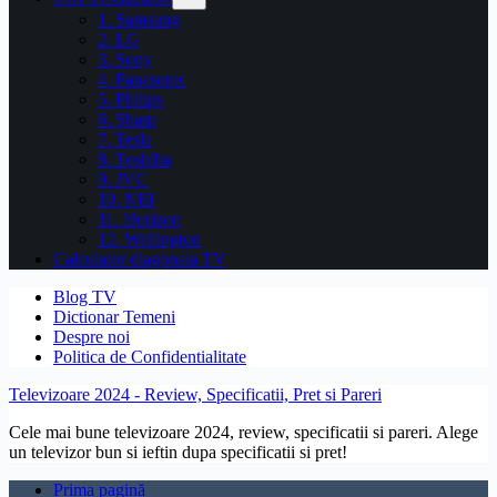
1. Samsung
2. LG
3. Sony
4. Panasonic
5. Philips
6. Sharp
7. Tesla
8. Toshiba
9. JVC
10. NEI
11. Horizon
12. Wellington
Calculator diagonala TV
Blog TV
Dictionar Temeni
Despre noi
Politica de Confidentialitate
Televizoare 2024 - Review, Specificatii, Pret si Pareri
Cele mai bune televizoare 2024, review, specificatii si pareri. Alege
un televizor bun si ieftin dupa specificatii si pret!
Prima pagină