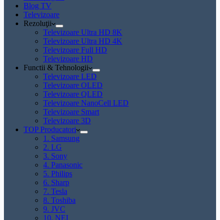
Blog TV
Televizoare
Rezoluţii
Televizoare Ultra HD 8K
Televizoare Ultra HD 4K
Televizoare Full HD
Televizoare HD
Functii & Tehnologii
Televizoare LED
Televizoare OLED
Televizoare QLED
Televizoare NanoCell LED
Televizoare Smart
Televizoare 3D
TOP Producatori
1. Samsung
2. LG
3. Sony
4. Panasonic
5. Philips
6. Sharp
7. Tesla
8. Toshiba
9. JVC
10. NEI