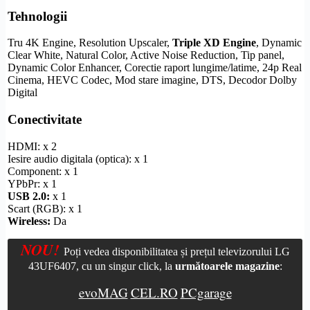
Tehnologii
Tru 4K Engine,
Resolution Upscaler
,
Triple
XD Engine
,
Dynamic
Clear White
, Natural Color,
Active Noise Reduction
, Tip panel,
Dynamic Color Enhancer
, Corectie raport lungime/latime,
24p Real
Cinema
,
HEVC
Codec, Mod stare imagine,
DTS
, Decodor
Dolby
Digital
Conectivitate
HDMI
: x 2
Iesire audio digitala (optica): x 1
Component
: x 1
YPbPr
: x 1
USB 2.0:
x 1
Scart
(RGB): x 1
Wireless
:
Da
NOU!
Poți vedea disponibilitatea și prețul televizorului LG
43UF6407, cu un singur click, la
următoarele magazine
:
evoMAG
CEL.RO
PCgarage