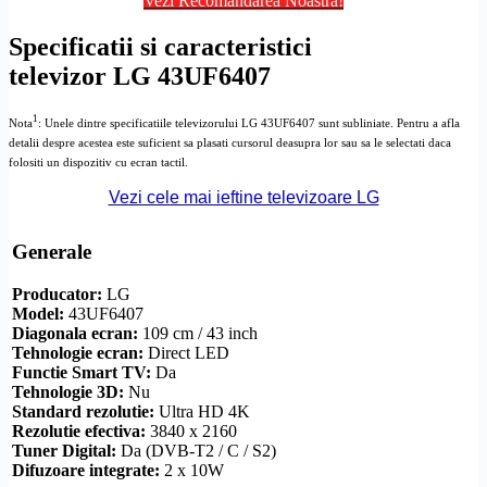
Vezi Recomandarea Noastră!
Specificatii si caracteristici
televizor LG 43UF6407
1
Nota
: Unele dintre specificatiile televizorului LG 43UF6407 sunt subliniate. Pentru a afla
detalii despre acestea este suficient sa plasati cursorul deasupra lor sau sa le selectati daca
folositi un dispozitiv cu ecran tactil.
Vezi cele mai ieftine televizoare LG
Generale
Producator:
LG
Model:
43UF6407
Diagonala ecran:
109 cm / 43 inch
Tehnologie ecran:
Direct LED
Functie
Smart TV
:
Da
Tehnologie 3D:
Nu
Standard
rezolutie
:
Ultra
HD
4K
Rezolutie
efectiva:
3840 x 2160
Tuner Digital:
Da (
DVB-T2
/ C / S2)
Difuzoare integrate:
2 x 10W