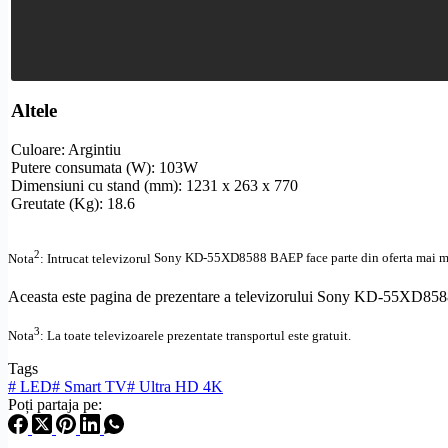
Altele
Culoare: Argintiu
Putere consumata (W): 103W
Dimensiuni cu stand (mm): 1231 x 263 x 770
Greutate (Kg): 18.6
2
Nota
: Intrucat televizorul
Sony KD-55XD8588 BAEP face parte din oferta mai multo
Aceasta este pagina de prezentare a televizorului Sony KD-55XD8588 
3
Nota
: La toate televizoarele prezentate transportul este gratuit.
Tags
#
LED
#
Smart TV
#
Ultra HD 4K
Poți partaja pe: