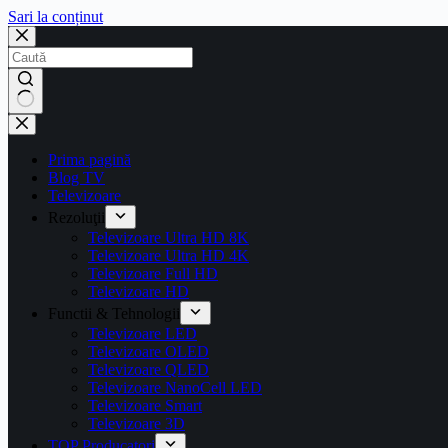
Sari la conținut
Prima pagină
Blog TV
Televizoare
Rezoluţii
Televizoare Ultra HD 8K
Televizoare Ultra HD 4K
Televizoare Full HD
Televizoare HD
Functii & Tehnologii
Televizoare LED
Televizoare OLED
Televizoare QLED
Televizoare NanoCell LED
Televizoare Smart
Televizoare 3D
TOP Producatori