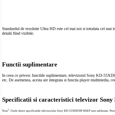
Standardul de
rezolutie
Ultra
HD
este cel mai noi si totodata cel mai
detalii fiind vizibile.
Functii suplimentare
In ceea ce privesc functiile suplimentare, televizorul Sony KD-55XD8
etc. De asemenea, acesta are integrata si functia
player multimedia
, c
Specificatii si caracteristici televizor 
1
Nota
: Unele dintre specificatiile televizorului Sony KD-55XD8588 BAEP sunt subliniate. Pentru a a