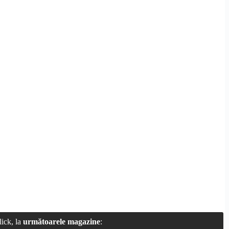
ick, la
următoarele magazine
: