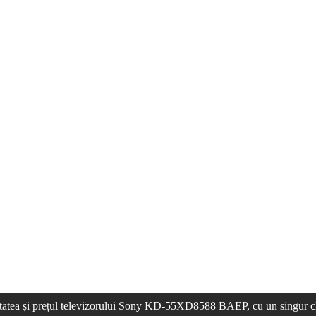
itatea și prețul televizorului Sony KD-55XD8588 BAEP, cu un singur cl