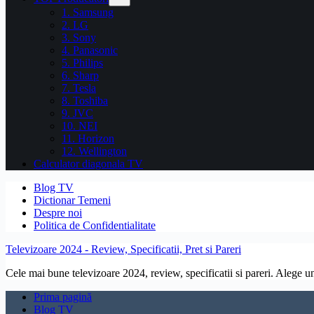
1. Samsung
2. LG
3. Sony
4. Panasonic
5. Philips
6. Sharp
7. Tesla
8. Toshiba
9. JVC
10. NEI
11. Horizon
12. Wellington
Calculator diagonala TV
Blog TV
Dictionar Temeni
Despre noi
Politica de Confidentialitate
Televizoare 2024 - Review, Specificatii, Pret si Pareri
Cele mai bune televizoare 2024, review, specificatii si pareri. Alege un 
Prima pagină
Blog TV