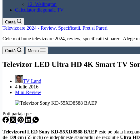
12. Wellington
Calculator diagonala TV
Caută
Televizoare 2024 - Review, Specificatii, Pret si Pareri
Cele mai bune televizoare 2024, review, specificatii si pareri. Alege un 
Caută
Meniu
Televizor LED Ultra HD 4K Smart TV S
TV Land
4 iulie 2016
Mini-Review
Poți partaja pe:
Televizorul LED Sony KD-55XD8588 BAEP
este pe piata incepa
de 139 cm
(55 inch) ce indeplineste standardul de
rezolutie
Ultra
HD