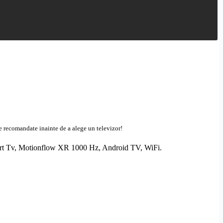
le recomandate inainte de a alege un televizor!
t Tv
,
Motionflow XR
1000 Hz,
Android
TV, WiFi
.