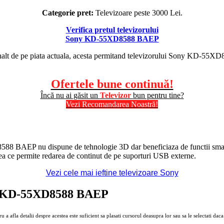
Categorie pret:
Televizoare peste 3000 Lei.
Verifica pretul televizorului
Sony KD-55XD8588 BAEP
 inalt de pe piata actuala, acesta permitand televizorului Sony KD-55X
Ofertele bune continuă!
Încă nu ai găsit un
Televizor
bun pentru tine?
Vezi Recomandarea Noastră!
588 BAEP nu dispune de tehnologie 3D dar beneficiaza de functii smart d
eea ce permite redarea de continut de pe suporturi USB externe.
Vezi cele mai ieftine televizoare Sony
Sony KD-55XD8588 BAEP
fla detalii despre acestea este suficient sa plasati cursorul deasupra lor sau sa le selectati daca f