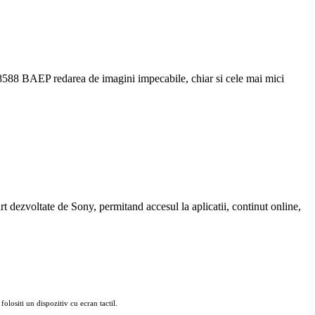
D8588 BAEP redarea de imagini impecabile, chiar si cele mai mici
ezvoltate de Sony, permitand accesul la aplicatii, continut online,
olositi un dispozitiv cu ecran tactil.