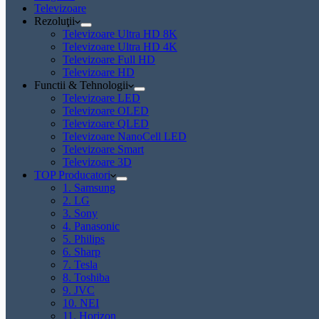
Televizoare
Rezoluţii
Televizoare Ultra HD 8K
Televizoare Ultra HD 4K
Televizoare Full HD
Televizoare HD
Functii & Tehnologii
Televizoare LED
Televizoare OLED
Televizoare QLED
Televizoare NanoCell LED
Televizoare Smart
Televizoare 3D
TOP Producatori
1. Samsung
2. LG
3. Sony
4. Panasonic
5. Philips
6. Sharp
7. Tesla
8. Toshiba
9. JVC
10. NEI
11. Horizon