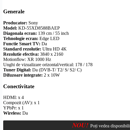
Generale
Producator:
Sony
Model:
KD-55XD8588BAEP
Diagonala ecran:
139 cm / 55 inch
Tehnologie ecran:
Edge LED
Functie
Smart TV
:
Da
Standard
rezolutie
:
Ultra
HD
4K
Rezolutie
efectiva:
3840 x 2160
Motionflow
: XR 1000 Hz
Unghi de vizualizare
orizontal/vertical: 178 / 178
Tuner Digital:
Da (
DVB-T
/ T2/ S/ S2/ C)
Difuzoare integrate:
2 x 10W
Conectivitate
HDMI
: x 4
Compozit
(AV): x 1
YPbPr
: x 1
Wireless
:
Da
NOU!
Poți vedea disponibil