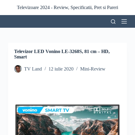
S
Televizoare 2024 - Review, Specificatii, Pret si Pareri
a
r
i
l
a
c
o
n
Televizor LED Vonino LE-3268S, 81 cm – HD,
ț
Smart
i
n
TV Land
12 iulie 2020
Mini-Review
u
t