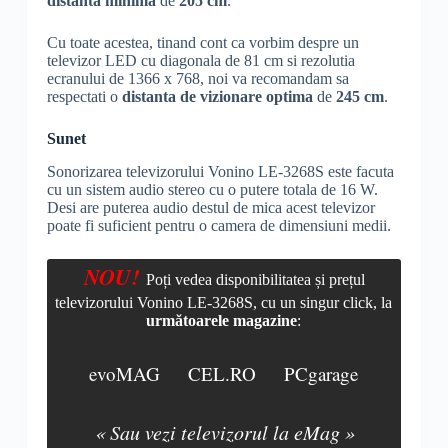
distanta minima
de
205 cm
.
Cu toate acestea, tinand cont ca vorbim despre un
televizor LED cu diagonala de 81 cm si rezolutia
ecranului de 1366 x 768, noi va recomandam sa
respectati o
distanta de vizionare optima
de
245 cm
.
Sunet
Sonorizarea televizorului Vonino LE-3268S este facuta
cu un sistem audio stereo cu o putere totala de 16 W.
Desi are puterea audio destul de mica acest televizor
poate fi suficient pentru o camera de dimensiuni medii.
NOU!
Poți vedea disponibilitatea și prețul
televizorului Vonino LE-3268S, cu un singur click, la
următoarele magazine
:
evoMAG
CEL.RO
PCgarage
« Sau vezi televizorul la eMag »