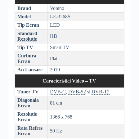
Brand
Vonino
Model
LE-3268S
Tip Ecran
LED
Standard
HD
Rezolutie
Tip TV
Smart TV
Curbura
Plat
Ecran
An Lansare
2019
Caracteristici Video – TV
Tuner TV
DVB-C
,
DVB-S2
si
DVB-T2
Diagonala
81 cm
Ecran
Rezolutie
1366 x 768
Ecran
Rata Refres
50 Hz
Ecran