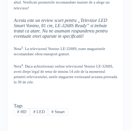
altul
. Verificati promotiile recomandate inainte de a alege un
televizor!
Acesta este un review scurt pentru „
Televizor LED
Smart Vonino, 81 cm, LE-3268S Ready
” si trebuie
tratat ca atare. Nu ne asumam raspunderea pentru
eventuale erori aparute in specificatii!
3
Nota
: La televizorul
Vonino
LE-3268S, toate
magazinele
recomandate ofera transport gratuit.
4
Nota
: Daca achizitionati online televizorul
Vonino
LE-3268S
,
aveti drept legal de retur de minim 14 zile de la momentul
primirii televizorului, unele magazine extinzand aceasta perioada
la 30 de zile.
Tags
#
HD
#
LED
#
Smart