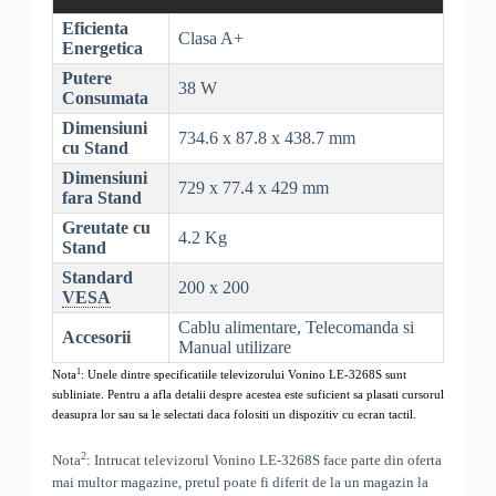
Eficienta
Clasa A+
Energetica
Putere
38 W
Consumata
Dimensiuni
734.6 x 87.8 x 438.7 mm
cu Stand
Dimensiuni
729 x 77.4 x 429 mm
fara Stand
Greutate cu
4.2 Kg
Stand
Standard
200 x 200
VESA
Cablu alimentare, Telecomanda si
Accesorii
Manual utilizare
1
Nota
: Unele dintre specificatiile televizorului
Vonino LE-3268S
sunt
subliniate. Pentru a afla detalii despre acestea este suficient sa plasati cursorul
deasupra lor sau sa le selectati daca folositi un dispozitiv cu ecran tactil.
2
Nota
: Intrucat televizorul
Vonino LE-3268S
face parte din oferta
mai multor magazine, pretul poate fi diferit de la un magazin la