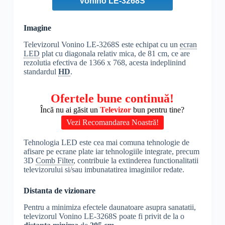
Vonino LE-3268S
Imagine
Televizorul Vonino LE-3268S este echipat cu un
ecran
LED
plat cu diagonala relativ mica, de 81 cm, ce are
rezolutia efectiva de 1366 x 768, acesta indeplinind
standardul
HD
.
Ofertele bune continuă!
Încă nu ai găsit un
Televizor
bun pentru tine?
Vezi Recomandarea Noastră!
Tehnologia LED este cea mai comuna tehnologie de
afisare pe ecrane plate iar tehnologiile integrate, precum
3D
Comb Filter
, contribuie la extinderea functionalitatii
televizorului si/sau imbunatatirea imaginilor redate.
Distanta de vizionare
Pentru a minimiza efectele daunatoare asupra sanatatii,
televizorul Vonino LE-3268S poate fi privit de la o