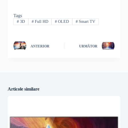
Tags
#
3D
#
Full HD
#
OLED
#
Smart TV
ANTERIOR
URMĂTOR
Articole similare