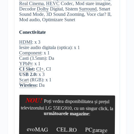
Real Cinema
,
HEVC
Codec, Mod stare imagine,
Decodor
Dolby
Digital, Sistem
Surround
, Smart
Sound Mode, 3D Sound Zooming, Voce clar? II,
Mod audio, Optimizare Sunet
Conectivitate
HDMI
: x 3
Iesire audio digitala (optica): x 1
Component
: x 1
Casti (3.5mm): Da
YPbPr
: x 1
CI Slot
:
CI+
, CI
USB 2.0:
x 3
Scart
(RGB): x 1
Wireless
:
Da
NOU!
Poți vedea disponibilitatea și prețul
televizorului LG 55EG910, cu un singur click, la
următoarele magazine
:
evoMAG
CEL.RO
PCgarage