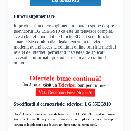
LG 55EG910
Functii suplimentare
In privinta functiilor suplimentare, putem spune despre
televizorul LG 55EG910 ca este un televizor complet,
acesta beneficiind atat de functie 3D cat si de functii
smart. Este combinatia ideala pentru un televizor
modern, avand acces la continut online prin intermediul
retelei de internet, permitand instalarea de aplicatii,
accesul la informatii precum si redarea de continut
online.
Ofertele bune continuă!
Încă nu ai găsit un
Televizor
bun pentru tine?
Vezi Recomandarea Noastră!
Specificatii si caracteristici televizor LG 55EG910
1
Nota
: Unele dintre specificatiile televizorului LG 55EG910 sunt subliniate.
Pentru a afla detalii despre acestea este suficient sa plasati cursorul deasupra
lor sau sa le selectati daca folositi un dispozitiv cu ecran tactil.