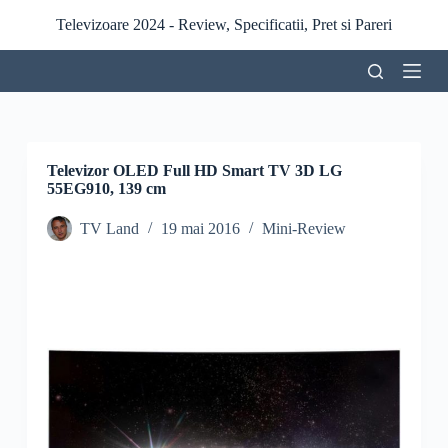
S
Televizoare 2024 - Review, Specificatii, Pret si Pareri
a
r
i
l
a
c
o
n
Televizor OLED Full HD Smart TV 3D LG
ț
55EG910, 139 cm
i
n
TV Land
19 mai 2016
Mini-Review
u
t