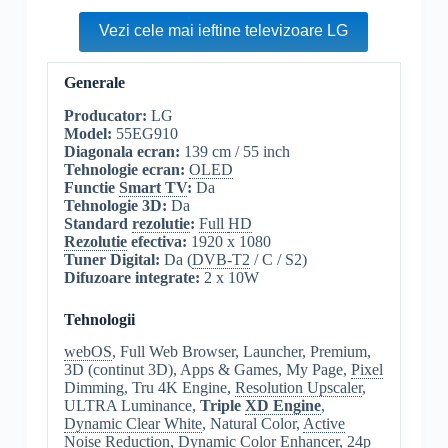
Vezi cele mai ieftine televizoare LG
Generale
Producator:
LG
Model:
55EG910
Diagonala ecran:
139 cm / 55 inch
Tehnologie ecran:
OLED
Functie
Smart TV
:
Da
Tehnologie 3D:
Da
Standard
rezolutie
:
Full
HD
Rezolutie
efectiva:
1920 x 1080
Tuner Digital:
Da (
DVB-T2
/ C / S2)
Difuzoare integrate:
2 x 10W
Tehnologii
webOS
, Full Web Browser, Launcher, Premium,
3D (continut 3D), Apps & Games, My Page,
Pixel
Dimming, Tru 4K Engine,
Resolution Upscaler
,
ULTRA Luminance,
Triple
XD Engine
,
Dynamic Clear White
, Natural Color,
Active
Noise Reduction
,
Dynamic Color Enhancer
,
24p