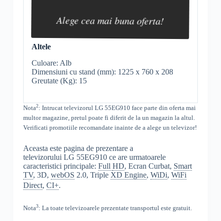
Alege cea mai buna oferta!
Altele
Culoare: Alb
Dimensiuni cu stand (mm): 1225 x 760 x 208
Greutate (Kg): 15
2
Nota
: Intrucat televizorul
LG 55EG910 face parte din oferta mai
multor magazine, pretul poate fi diferit de la un magazin la altul
.
Verificati promotiile recomandate inainte de a alege un televizor!
Aceasta este pagina de prezentare a
televizorului LG 55EG910 ce are urmatoarele
caracteristici principale:
Full
HD
, Ecran Curbat,
Smart
TV
, 3D,
webOS
2.0, Triple
XD Engine
,
WiDi
,
WiFi
Direct
,
CI+
.
3
Nota
: La toate televizoarele prezentate transportul este gratuit.