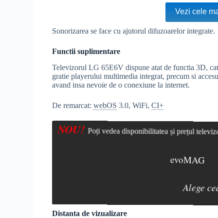
Vezi cele ma
Sonorizarea se face cu ajutorul difuzoarelor integrate.
Functii suplimentare
Televizorul LG 65E6V dispune atat de functia 3D, cat s
gratie playerului multimedia integrat, precum si accesul l
avand insa nevoie de o conexiune la internet.
De remarcat:
webOS
3.0, WiFi,
CI+
NOU!
Poți vedea disponibilitatea și prețul telev
evoMAG
Alege ce
Distanta de vizualizare