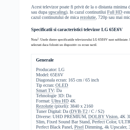
Acest televizor poate fi privit de la o distanta minima
sau dupa
upscaling
). In cazul continutilui
Full
HD
est
cazul continutului de mica
rezolutie
, 720p sau mai mic,
Specificatii si caracteristici televizor LG 65E6V
1
Nota
: Unele dintre specificatiile televizorului LG 65E6V sunt subliniate. P
selectati daca folositi un dispozitiv cu ecran tactil.
Generale
Producator: LG
Model: 65E6V
Diagonala ecran: 165 cm / 65 inch
Tip ecran:
OLED
Smart TV
: Da
Tehnologie 3D: Da
Format:
Ultra
HD
4K
Rezolutie
(pixeli): 3840 x 2160
Tuner Digital: Da (
DVB-T2
/ C / S2)
Diverse: UHD PREMIUM,
DOLBY Vision
, 4K 3
Slim, Fixed Sound Bar Stand, Perfect Color, ULT
Perfect Black Panel,
Pixel
Dimming, 4k Upscaler, 