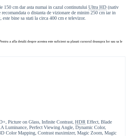
 de 150 cm dar asta numai in cazul continutului
Ultra
HD
(nativ
e recomandata o distanta de vizionare de minim 250 cm iar in
 este bine sa stati la circa 400 cm e televizor.
entru a afla detalii despre acestea este suficient sa plasati cursorul deasupra lor sau sa le
D+, Picture on Glass, Infinite Contrast,
HDR
Effect, Blade
RA Luminance, Perfect Viewing Angle, Dynamic Color,
3D Color Mapping, Contrast maximizer, Magic Zoom, Magic