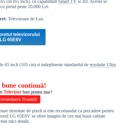
65 cm (65 inch), cu capabilitati
Smart TV
si 3D. Acesta se
 cu pretul peste 10.000 Lei.
ret:
Televizoare de Lux.
pretul televizorului
LG 65E6V
 de 65 inch (165 cm) si indeplineste standardul de
rezolutie
Ultra
.
 bune continuă!
un
Televizor
bun pentru tine?
omandarea Noastră!
are densitate de pixeli si este recomandat cu precadere pentru
vizorul LG 65E6V sa ofere imagini de cea mai buna calitate
mai mici detalii.