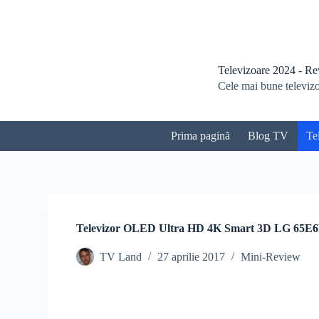
S
a
r
i
l
Televizoare 2024 - Revi
a
Cele mai bune televizoa
c
o
n
ț
Prima pagină
Blog TV
Te
i
n
u
t
Televizor OLED Ultra HD 4K Smart 3D LG 65E6
TV Land
27 aprilie 2017
Mini-Review