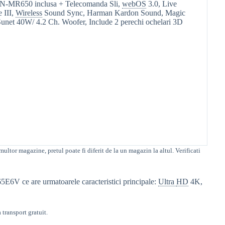
N-MR650 inclusa + Telecomanda Sli,
webOS
3.0, Live
e III,
Wireless
Sound Sync, Harman Kardon Sound, Magic
net 40W/ 4.2 Ch. Woofer, Include 2 perechi ochelari 3D
ultor magazine, pretul poate fi diferit de la un magazin la altul
. Verificati
5E6V ce are urmatoarele caracteristici principale:
Ultra
HD
4K,
transport gratuit.