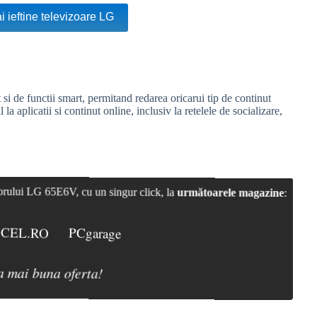
i ieftine televizoare LG
i de functii smart, permitand redarea oricarui tip de continut
a aplicatii si continut online, inclusiv la retelele de socializare,
izorului LG 65E6V, cu un singur click, la
următoarele magazine
:
CEL.RO
PCgarage
a mai buna oferta!