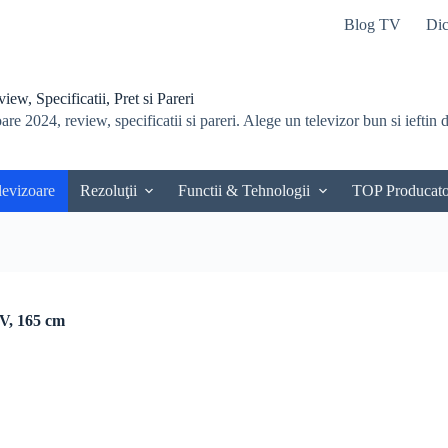
Blog TV
Dic
ew, Specificatii, Pret si Pareri
re 2024, review, specificatii si pareri. Alege un televizor bun si ieftin du
levizoare
Rezoluţii
Functii & Tehnologii
TOP Producato
V, 165 cm