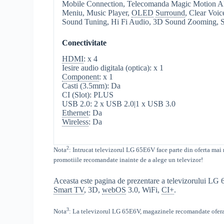
Mobile Connection, Telecomanda Magic Motion A
Meniu, Music Player,
OLED
Surround
, Clear Voic
Sound Tuning, Hi Fi Audio, 3D Sound Zooming, Su
Conectivitate
HDMI
: x 4
Iesire audio digitala (optica): x 1
Component
: x 1
Casti (3.5mm): Da
CI (Slot): PLUS
USB 2.0: 2 x USB 2.0|1 x USB 3.0
Ethernet
: Da
Wireless
: Da
2
Nota
: Intrucat televizorul
LG 65E6V face parte din oferta mai m
promotiile recomandate inainte de a alege un televizor!
Aceasta este pagina de prezentare a televizorului LG 6
Smart TV
, 3D,
webOS
3.0, WiFi,
CI+
.
3
Nota
: La televizorul
LG
65E6V,
magazinele recomandate ofera 