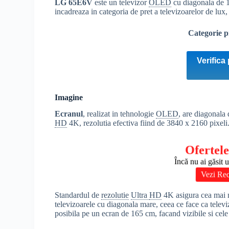
LG
65E6V
este un televizor
OLED
cu diagonala de 1
incadreaza in categoria de pret a televizoarelor de lux,
Categorie p
Verifica 
Imagine
Ecranul
, realizat in tehnologie
OLED
, are diagonala
HD
4K, rezolutia efectiva fiind de 3840 x 2160 pixeli
Ofertele
Încă nu ai găsit 
Vezi Rec
Standardul de
rezolutie
Ultra
HD
4K asigura cea mai m
televizoarele cu diagonala mare, ceea ce face ca tele
posibila pe un ecran de 165 cm, facand vizibile si cele 