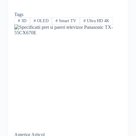
Tags
#
3D
#
OLED
#
Smart TV
#
Ultra HD 4K
Anterior
Articol