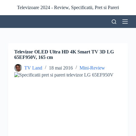
S
Televizoare 2024 - Review, Specificatii, Pret si Pareri
a
r
i
l
a
c
o
n
Televizor OLED Ultra HD 4K Smart TV 3D LG
ț
65EF950V, 165 cm
i
n
TV Land
18 mai 2016
Mini-Review
u
t