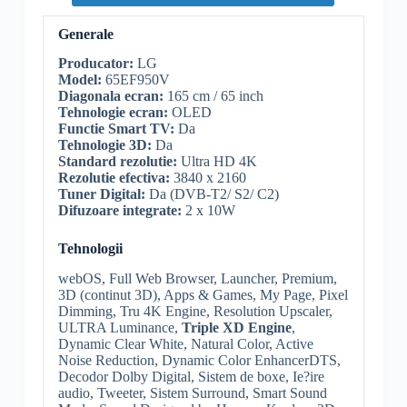
Generale
Producator:
LG
Model:
65EF950V
Diagonala ecran:
165 cm / 65 inch
Tehnologie ecran:
OLED
Functie
Smart TV
:
Da
Tehnologie 3D:
Da
Standard
rezolutie
:
Ultra
HD
4K
Rezolutie
efectiva:
3840 x 2160
Tuner Digital:
Da (
DVB-T2
/ S2/ C2)
Difuzoare integrate:
2 x 10W
Tehnologii
webOS
, Full Web Browser, Launcher, Premium,
3D (continut 3D), Apps & Games, My Page,
Pixel
Dimming, Tru 4K Engine,
Resolution Upscaler
,
ULTRA Luminance,
Triple
XD Engine
,
Dynamic Clear White
, Natural Color,
Active
Noise Reduction
, Dynamic Color EnhancerDTS,
Decodor
Dolby
Digital, Sistem de boxe, Ie?ire
audio, Tweeter, Sistem
Surround
, Smart Sound