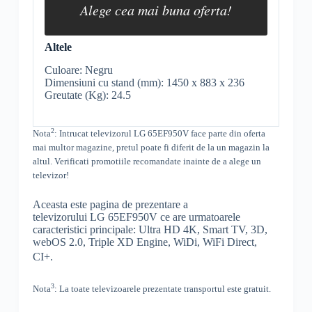
Alege cea mai buna oferta!
Altele
Culoare: Negru
Dimensiuni cu stand (mm): 1450 x 883 x 236
Greutate (Kg): 24.5
2
Nota
: Intrucat televizorul
LG 65EF950V face parte din oferta
mai multor magazine, pretul poate fi diferit de la un magazin la
altul
. Verificati promotiile recomandate inainte de a alege un
televizor!
Aceasta este pagina de prezentare a
televizorului LG 65EF950V ce are urmatoarele
caracteristici principale:
Ultra
HD
4K,
Smart TV
, 3D,
webOS
2.0, Triple
XD Engine
,
WiDi
,
WiFi Direct
,
CI+
.
3
Nota
: La toate televizoarele prezentate transportul este gratuit.