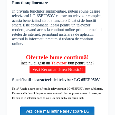
Functii suplimentare
In privinta functiilor suplimentare, putem spune despre
televizorul LG 65EF950V ca este un televizor complet,
acesta beneficiind atat de functie 3D cat si de functii
smart. Este combinatia ideala pentru un televizor
modern, avand acces la continut online prin intermediul
retelei de internet, permitand instalarea de aplicatii,
accesul la informatii precum si redarea de continut
online.
Ofertele bune continuă!
Încă nu ai găsit un
Televizor
bun pentru tine?
Vezi Recomandarea Noastră!
Specificatii si caracteristici televizor LG 65EF950V
1
Nota
: Unele dintre specificatiile televizorului LG 65EF950V sunt subliniate.
Pentru a afla detalii despre acestea este suficient sa plasati cursorul deasupra
lor sau sa le selectati daca folositi un dispozitiv cu ecran tactil.
Vezi cele mai ieftine televizoare LG