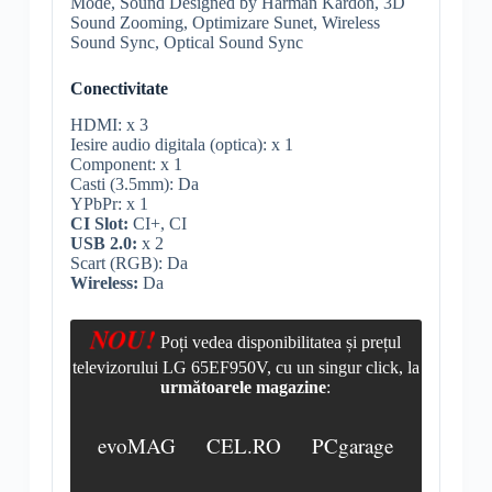
Mode, Sound Designed by Harman Kardon, 3D
Sound Zooming, Optimizare Sunet,
Wireless
Sound Sync, Optical Sound Sync
Conectivitate
HDMI
: x 3
Iesire audio digitala (optica): x 1
Component
: x 1
Casti (3.5mm): Da
YPbPr
: x 1
CI Slot
:
CI+
, CI
USB 2.0:
x 2
Scart
(RGB): Da
Wireless
:
Da
NOU!
Poți vedea disponibilitatea și prețul
televizorului LG 65EF950V, cu un singur click, la
următoarele magazine
:
evoMAG
CEL.RO
PCgarage