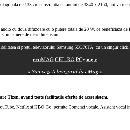
diagonala de 138 cm si rezolutia ecranului de 3840 x 2160, noi va rec
audio cu doua difuzoare cu o putere totala de 20 W, ce beneficiaza de
ar si in camere de mari dimensiuni.
ibilitatea și prețul televizorului Samsung 55Q70TA, cu un singur click,
evoMAG
CEL.RO
PCgarage
« Sau vezi televizorul la eMag »
rare
Tizen
, avand toate facilitatile oferite de acest sistem.
 YouTube, Netflix si HBO Go, permite Comenzi vocale, Asistent vocal in