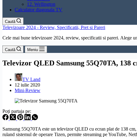
12. Wellington
Calculator diagonala TV
Caută
Televizoare 2024 - Review, Specificatii, Pret si Pareri
Cele mai bune televizoare 2024, review, specificatii si pareri. Alege un 
Caută
Meniu
Televizor QLED Samsung 55Q70TA, 138 c
TV Land
12 iulie 2020
Mini-Review
Poți partaja pe:
Samsung 55Q70TA este un televizor
QLED
cu ecran plat de 138 cm, 
ruland sistemul de operare
Tizen
, permite streaming pe YouTube, Netfl