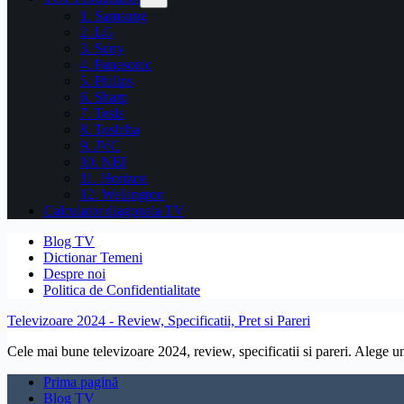
1. Samsung
2. LG
3. Sony
4. Panasonic
5. Philips
6. Sharp
7. Tesla
8. Toshiba
9. JVC
10. NEI
11. Horizon
12. Wellington
Calculator diagonala TV
Blog TV
Dictionar Temeni
Despre noi
Politica de Confidentialitate
Televizoare 2024 - Review, Specificatii, Pret si Pareri
Cele mai bune televizoare 2024, review, specificatii si pareri. Alege un 
Prima pagină
Blog TV