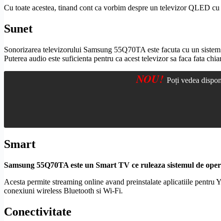
Cu toate acestea, tinand cont ca vorbim despre un televizor
QLED
cu 
Sunet
Sonorizarea televizorului Samsung 55Q70TA este facuta cu un sistem 
Puterea audio este suficienta pentru ca acest televizor sa faca fata chi
NOU!
Poți vedea dispon
Smart
Samsung 55Q70TA este un
Smart TV
ce ruleaza sistemul de ope
Acesta permite streaming online avand preinstalate aplicatiile pentru
conexiuni
wireless
Bluetooth
si
Wi-Fi
.
Conectivitate