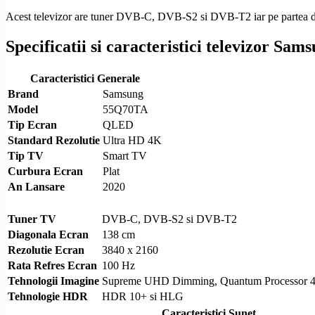
Acest televizor are tuner
DVB-C
,
DVB-S2
si
DVB-T2
iar pe partea 
Specificatii si caracteristici televizor S
Caracteristici Generale
Brand
Samsung
Model
55Q70TA
Tip Ecran
QLED
Standard
Rezolutie
Ultra
HD
4K
Tip TV
Smart TV
Curbura Ecran
Plat
An Lansare
2020
Tuner TV
DVB-C
,
DVB-S2
si
DVB-T2
Diagonala Ecran
138 cm
Rezolutie
Ecran
3840 x 2160
Rata Refres Ecran
100 Hz
Tehnologii Imagine
Supreme UHD Dimming, Quantum Processor 4K,
Tehnologie
HDR
HDR
10+ si
HLG
Caracteristici Sunet