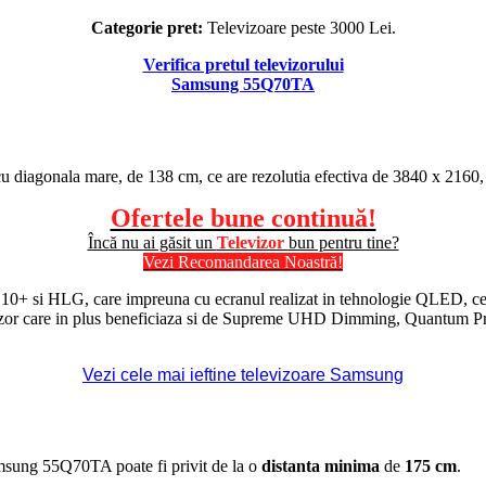
Categorie pret:
Televizoare peste 3000 Lei.
Verifica pretul televizorului
Samsung 55Q70TA
cu diagonala mare, de 138 cm, ce are rezolutia efectiva de 3840 x 2160,
Ofertele bune continuă!
Încă nu ai găsit un
Televizor
bun pentru tine?
Vezi Recomandarea Noastră!
10+ si
HLG
, care impreuna cu ecranul realizat in tehnologie
QLED
, c
levizor care in plus beneficiaza si de Supreme UHD Dimming, Quantum 
Vezi cele mai ieftine televizoare Samsung
amsung 55Q70TA poate fi privit de la o
distanta minima
de
175 cm
.