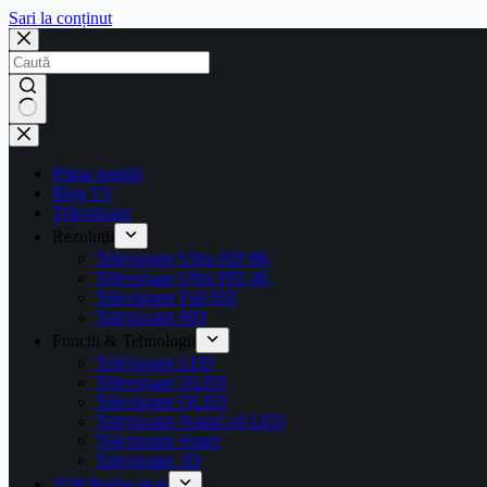
Sari la conținut
Prima pagină
Blog TV
Televizoare
Rezoluţii
Televizoare Ultra HD 8K
Televizoare Ultra HD 4K
Televizoare Full HD
Televizoare HD
Functii & Tehnologii
Televizoare LED
Televizoare OLED
Televizoare QLED
Televizoare NanoCell LED
Televizoare Smart
Televizoare 3D
TOP Producatori