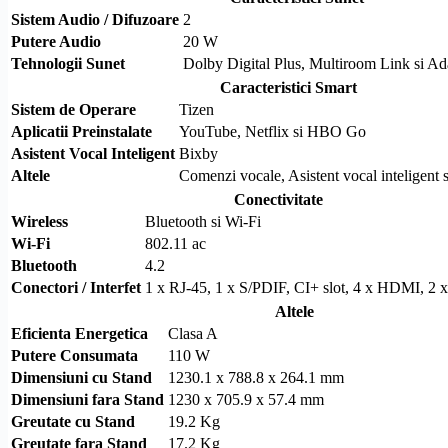
Sistem Audio / Difuzoare
2
Putere Audio
20 W
Tehnologii Sunet
Dolby
Digital Plus,
Multiroom Link
si Ad
Caracteristici Smart
Sistem de Operare
Tizen
Aplicatii Preinstalate
YouTube, Netflix si HBO Go
Asistent Vocal Inteligent
Bixby
Altele
Comenzi vocale, Asistent vocal inteligent 
Conectivitate
Wireless
Bluetooth
si
Wi-Fi
Wi-Fi
802.11 ac
Bluetooth
4.2
Conectori / Interfet
1 x
RJ-45
, 1 x
S/PDIF
,
CI+
slot, 4 x
HDMI
, 2 
Altele
Eficienta Energetica
Clasa A
Putere Consumata
110 W
Dimensiuni cu Stand
1230.1 x 788.8 x 264.1 mm
Dimensiuni fara Stand
1230 x 705.9 x 57.4 mm
Greutate cu Stand
19.2 Kg
Greutate fara Stand
17.2 Kg