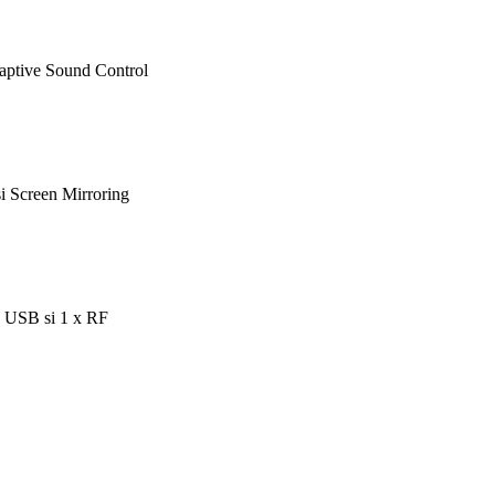
aptive Sound Control
si
Screen Mirroring
x USB si 1 x RF