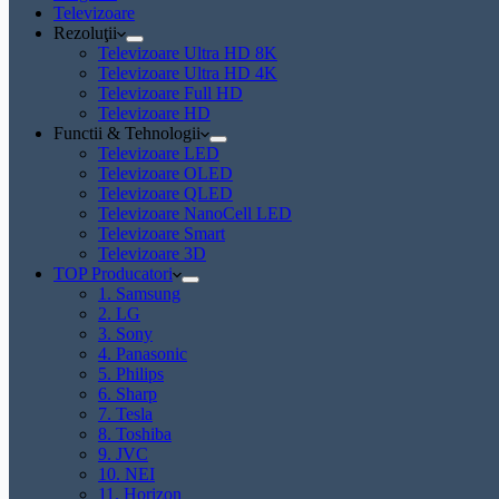
Televizoare
Rezoluţii
Televizoare Ultra HD 8K
Televizoare Ultra HD 4K
Televizoare Full HD
Televizoare HD
Functii & Tehnologii
Televizoare LED
Televizoare OLED
Televizoare QLED
Televizoare NanoCell LED
Televizoare Smart
Televizoare 3D
TOP Producatori
1. Samsung
2. LG
3. Sony
4. Panasonic
5. Philips
6. Sharp
7. Tesla
8. Toshiba
9. JVC
10. NEI
11. Horizon