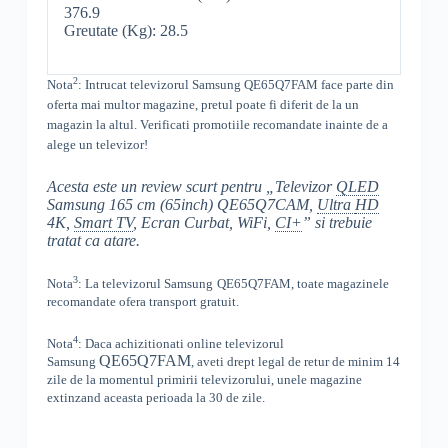
376.9
Greutate (Kg): 28.5
2
Nota
: Intrucat televizorul
Samsung
QE65Q7FAM
face parte din
oferta mai multor magazine, pretul poate fi diferit de la un
magazin la altul
. Verificati promotiile recomandate inainte de a
alege un televizor!
Acesta este un review scurt pentru „Televizor
QLED
Samsung 165 cm (65inch) QE65Q7CAM,
Ultra
HD
4K,
Smart TV
, Ecran Curbat, WiFi,
CI+
” si trebuie
tratat ca atare.
3
Nota
: La televizorul
Samsung
QE65Q7FAM, toate
magazinele
recomandate ofera transport gratuit.
4
Nota
: Daca achizitionati online televizorul
QE65Q7FAM
Samsung
,
aveti drept legal de retur de minim 14
zile de la momentul primirii televizorului, unele magazine
extinzand aceasta perioada la 30 de zile.