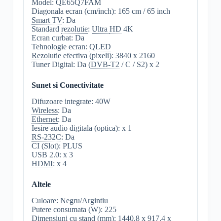
Model: QE65Q7FAM
Diagonala ecran (cm/inch): 165 cm / 65 inch
Smart TV
: Da
Standard
rezolutie
:
Ultra
HD
4K
Ecran curbat: Da
Tehnologie ecran:
QLED
Rezolutie
efectiva (pixeli): 3840 x 2160
Tuner Digital: Da (
DVB-T2
/ C / S2) x 2
Sunet si Conectivitate
Difuzoare integrate: 40W
Wireless
: Da
Ethernet
: Da
Iesire audio digitala (optica): x 1
RS-232C
: Da
CI (Slot): PLUS
USB 2.0: x 3
HDMI
: x 4
Altele
Culoare: Negru/Argintiu
Putere consumata (W): 225
Dimensiuni cu stand (mm): 1440.8 x 917.4 x