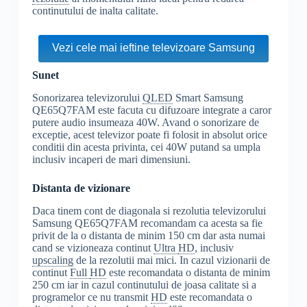
continutului de inalta calitate.
Vezi cele mai ieftine televizoare Samsung
Sunet
Sonorizarea televizorului
QLED
Smart Samsung
QE65Q7FAM este facuta cu difuzoare integrate a caror
putere audio insumeaza 40W. Avand o sonorizare de
exceptie, acest televizor poate fi folosit in absolut orice
conditii din acesta privinta, cei 40W putand sa umpla
inclusiv incaperi de mari dimensiuni.
Distanta de vizionare
Daca tinem cont de diagonala si rezolutia televizorului
Samsung QE65Q7FAM recomandam ca acesta sa fie
privit de la o distanta de minim 150 cm dar asta numai
cand se vizioneaza continut
Ultra
HD
, inclusiv
upscaling
de la rezolutii mai mici. In cazul vizionarii de
continut
Full
HD
este recomandata o distanta de minim
250 cm iar in cazul continutului de joasa calitate si a
programelor ce nu transmit
HD
este recomandata o