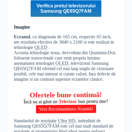
Verifica pretul televizorului
Samsung QE65Q7FAM
Imagine
Ecranul
, cu diagonala de 165 cm, respectiv 65 inch,
are rezolutia efectiva de 3840 x 2160 si este realizat in
tehnologie
QLED
.
Aceasta tehnologie noua, dezvoltata din Quantum-Dot,
foloseste nonocristale care emit propria lumina
asemanator tenologiei
OLED
, televizorul Samsung
QE65Q7FAM oferind cel mai larg unghi de vizionare
posibil, cele mai intense si curate culori, fara defecte de
imagine si un contrast superior ecranelor clasice.
Ofertele bune continuă!
Încă nu ai găsit un
Televizor
bun pentru tine?
Vezi Recomandarea Noastră!
Standardul de
rezolutie
Ultra
HD
, indeplinit de
Samsung QE65Q7FAM este cel mai inalt standard de
rezolutie
al momentului fiind ideal pentru redarea