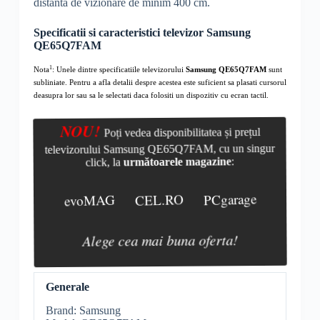
distanta de vizionare de minim 400 cm.
Specificatii si caracteristici televizor Samsung
QE65Q7FAM
1
Nota
: Unele dintre specificatiile televizorului
Samsung QE65Q7FAM
sunt
subliniate. Pentru a afla detalii despre acestea este suficient sa plasati cursorul
deasupra lor sau sa le selectati daca folositi un dispozitiv cu ecran tactil.
NOU!
Poți vedea disponibilitatea și prețul
televizorului Samsung QE65Q7FAM, cu un singur
click, la
următoarele magazine
:
evoMAG
CEL.RO
PCgarage
Alege cea mai buna oferta!
Generale
Brand: Samsung