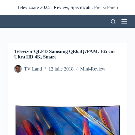
S
Televizoare 2024 - Review, Specificatii, Pret si Pareri
a
r
i
l
a
c
o
n
Televizor QLED Samsung QE65Q7FAM, 165 cm –
ț
Ultra HD 4K, Smart
i
n
TV Land
12 iulie 2018
Mini-Review
u
t