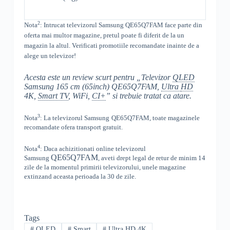
2
Nota
: Intrucat televizorul
Samsung
QE65Q7FAM
face parte din
oferta mai multor magazine, pretul poate fi diferit de la un
magazin la altul
. Verificati promotiile recomandate inainte de a
alege un televizor!
Acesta este un review scurt pentru „Televizor
QLED
Samsung 165 cm (65inch) QE65Q7FAM,
Ultra
HD
4K,
Smart TV
, WiFi,
CI+
” si trebuie tratat ca atare.
3
Nota
: La televizorul
Samsung
QE65Q7FAM, toate
magazinele
recomandate ofera transport gratuit.
4
Nota
: Daca achizitionati online televizorul
QE65Q7FAM
Samsung
,
aveti drept legal de retur de minim 14
zile de la momentul primirii televizorului, unele magazine
extinzand aceasta perioada la 30 de zile.
Tags
#
QLED
#
Smart
#
Ultra HD 4K