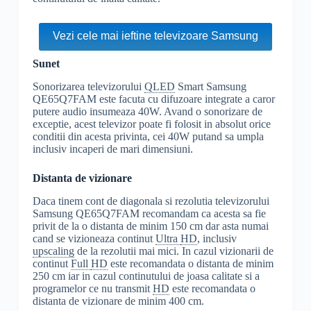
Vezi cele mai ieftine televizoare Samsung
Sunet
Sonorizarea televizorului
QLED
Smart Samsung
QE65Q7FAM este facuta cu difuzoare integrate a caror
putere audio insumeaza 40W. Avand o sonorizare de
exceptie, acest televizor poate fi folosit in absolut orice
conditii din acesta privinta, cei 40W putand sa umpla
inclusiv incaperi de mari dimensiuni.
Distanta de vizionare
Daca tinem cont de diagonala si rezolutia televizorului
Samsung QE65Q7FAM recomandam ca acesta sa fie
privit de la o distanta de minim 150 cm dar asta numai
cand se vizioneaza continut
Ultra
HD
, inclusiv
upscaling
de la rezolutii mai mici. In cazul vizionarii de
continut
Full
HD
este recomandata o distanta de minim
250 cm iar in cazul continutului de joasa calitate si a
programelor ce nu transmit
HD
este recomandata o
distanta de vizionare de minim 400 cm.