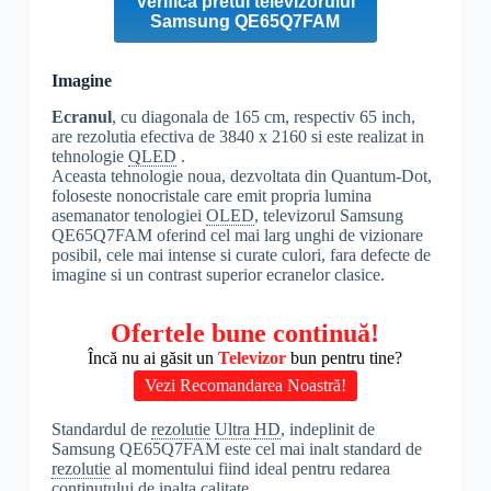
Verifica pretul televizorului
Samsung QE65Q7FAM
Imagine
Ecranul
, cu diagonala de 165 cm, respectiv 65 inch,
are rezolutia efectiva de 3840 x 2160 si este realizat in
tehnologie
QLED
.
Aceasta tehnologie noua, dezvoltata din Quantum-Dot,
foloseste nonocristale care emit propria lumina
asemanator tenologiei
OLED
, televizorul Samsung
QE65Q7FAM oferind cel mai larg unghi de vizionare
posibil, cele mai intense si curate culori, fara defecte de
imagine si un contrast superior ecranelor clasice.
Ofertele bune continuă!
Încă nu ai găsit un
Televizor
bun pentru tine?
Vezi Recomandarea Noastră!
Standardul de
rezolutie
Ultra
HD
, indeplinit de
Samsung QE65Q7FAM este cel mai inalt standard de
rezolutie
al momentului fiind ideal pentru redarea
continutului de inalta calitate.