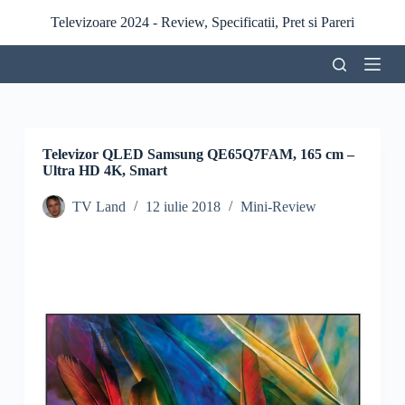
S
Televizoare 2024 - Review, Specificatii, Pret si Pareri
a
r
i
l
a
c
o
n
Televizor QLED Samsung QE65Q7FAM, 165 cm –
ț
Ultra HD 4K, Smart
i
n
TV Land
12 iulie 2018
Mini-Review
u
t