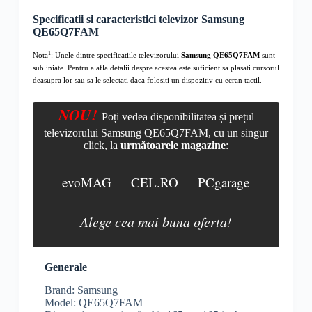
Specificatii si caracteristici televizor Samsung
QE65Q7FAM
1
Nota
: Unele dintre specificatiile televizorului
Samsung QE65Q7FAM
sunt
subliniate. Pentru a afla detalii despre acestea este suficient sa plasati cursorul
deasupra lor sau sa le selectati daca folositi un dispozitiv cu ecran tactil.
NOU!
Poți vedea disponibilitatea și prețul
televizorului Samsung QE65Q7FAM, cu un singur
click, la
următoarele magazine
:
evoMAG
CEL.RO
PCgarage
Alege cea mai buna oferta!
Generale
Brand: Samsung
Model: QE65Q7FAM