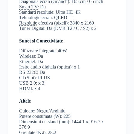
Diagonala ecran (cm/inch): 165 cm / 65 inch
Smart TV
: Da
Standard
rezolutie
:
Ultra
HD
4K
Tehnologie ecran:
QLED
Rezolutie
efectiva (pixeli): 3840 x 2160
Tuner Digital: Da (
DVB-T2
/ C / S2) x 2
Sunet si Conectivitate
Difuzoare integrate: 40W
Wireless
: Da
Ethernet
: Da
Iesire audio digitala (optica): x 1
RS-232C
: Da
CI (Slot): PLUS
USB 2.0: x 3
HDMI
: x 4
Altele
Culoare: Negru/Argintiu
Putere consumata (W): 225
Dimensiuni cu stand (mm): 1444.1 x 916.7 x
376.9
Greutate (Kg): 28.2