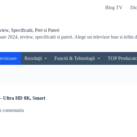
Blog TV
Dic
ew, Specificatii, Pret si Pareri
re 2024, review, specificatii si pareri. Alege un televizor bun si ieftin du
levizoare
Rezoluţii
Functii & Tehnologii
TOP Producato
 Ultra HD 8K, Smart
 comentariu