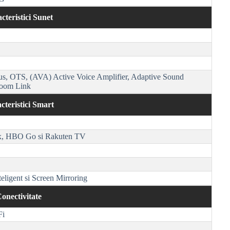
cteristici Sunet
us,
OTS
, (AVA) Active Voice Amplifier, Adaptive Sound
room Link
cteristici Smart
ix, HBO Go si Rakuten TV
teligent si
Screen Mirroring
onectivitate
Fi