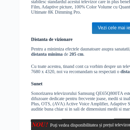
stabilesc standardul acestui televizor care in plus b
Film, Adaptive picture, 100% Color Volume cu Quan
Ultimate 8K Dimming Pro.
Vezi cele mai i
Distanta de vizionare
Pentru a minimiza efectele daunatoare asupra sanatati
distanta minima
de
205 cm
.
Cu toate acestea, tinand cont ca vorbim despre un tel
7680 x 4320, noi va recomandam sa respectati o
dist
Sunet
Sonorizarea televizorului Samsung QE65Q800TA este fa
difuzoare dedicate pentru frecvente joase, medii si ina
Plus,
OTS
, (AVA) Active Voice Amplifier, Adaptive 
auditie buna chiar si in sali de dimensiuni medii si mar
NOU!
Poți vedea disponibilitatea și prețul telev