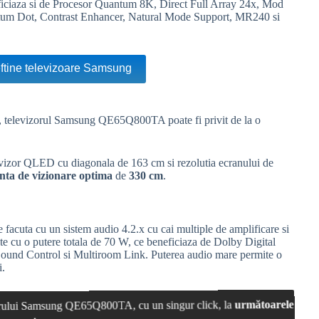
eneficiaza si de Procesor Quantum 8K, Direct Full Array 24x, Mod
tum Dot, Contrast Enhancer,
Natural Mode Support
, MR240 si
eftine televizoare Samsung
i, televizorul Samsung QE65Q800TA poate fi privit de la o
evizor
QLED
cu diagonala de 163 cm si rezolutia ecranului de
anta de vizionare optima
de
330 cm
.
cuta cu un sistem audio 4.2.x cu cai multiple de amplificare si
lte cu o putere totala de 70 W, ce beneficiaza de
Dolby
Digital
Sound Control si
Multiroom Link
. Puterea audio mare permite o
i.
izorului Samsung QE65Q800TA, cu un singur click, la
următoarele