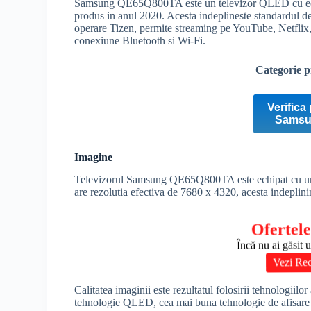
Samsung QE65Q800TA este un televizor
QLED
cu e
produs in anul 2020. Acesta indeplineste standardul d
operare
Tizen
, permite streaming pe YouTube, Netflix,
conexiune
Bluetooth
si
Wi-Fi
.
Categorie p
Verifica 
Samsu
Imagine
Televizorul Samsung QE65Q800TA este echipat cu u
are rezolutia efectiva de 7680 x 4320, acesta indeplin
Ofertele
Încă nu ai găsit 
Vezi Re
Calitatea imaginii este rezultatul folosirii tehnologiilo
tehnologie
QLED
, cea mai buna tehnologie de afisa