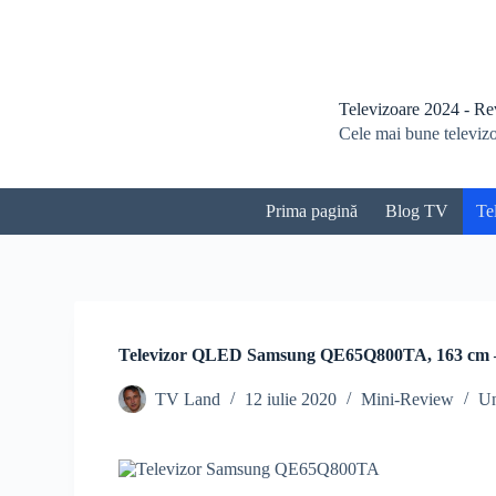
S
a
r
i
l
Televizoare 2024 - Revi
a
Cele mai bune televizoa
c
o
n
ț
Prima pagină
Blog TV
Te
i
n
u
t
Televizor QLED Samsung QE65Q800TA, 163 cm –
TV Land
12 iulie 2020
Mini-Review
Un