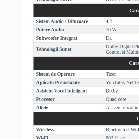
Cara
Sistem Audio / Difuzoare
4.2
Putere Audio
70 W
Subwoofer Integrat
Da
Dolby
Digital Pl
Tehnologii Sunet
Control si
Multi
Cara
Sistem de Operare
Tizen
Aplicatii Preinstalate
YouTube, Netfl
Asistent Vocal Inteligent
Bixby
Procesor
Quad core
Altele
Asistent vocal in
C
Wireless
Bluetooth
si
Wi-
Wi-Fi
802.11 ac