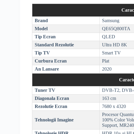
Caract
Brand
Samsung
Model
QE65Q800TA
Tip Ecran
QLED
Standard
Rezolutie
Ultra
HD
8K
Tip TV
Smart TV
Curbura Ecran
Plat
An Lansare
2020
Caracte
Tuner TV
DVB-T2
,
DVB
Diagonala Ecran
163 cm
Rezolutie
Ecran
7680 x 4320
Procesor Quantum
Tehnologii Imagine
100% Color Vol
Support
, MR240
Tehnologie
HDR
HDR
10+ si
HL