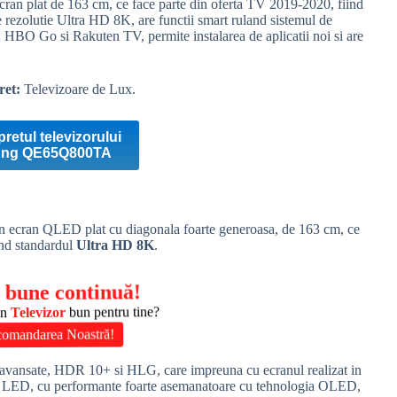
cran plat de 163 cm, ce face parte din oferta TV 2019-2020, fiind
e
rezolutie
Ultra
HD
8K, are functii smart ruland sistemul de
 HBO Go si Rakuten TV, permite instalarea de aplicatii noi si are
ret:
Televizoare de Lux.
pretul televizorului
ng QE65Q800TA
n ecran
QLED
plat cu diagonala foarte generoasa, de 163 cm, ce
ind standardul
Ultra
HD
8K
.
 bune continuă!
un
Televizor
bun pentru tine?
comandarea Noastră!
r avansate,
HDR
10+ si
HLG
, care impreuna cu ecranul realizat in
re LED, cu performante foarte asemanatoare cu tehnologia
OLED
,