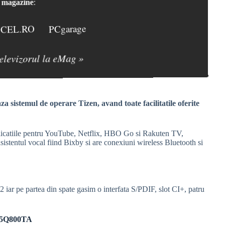
magazine
:
CEL.RO
PCgarage
televizorul la eMag »
aza sistemul de operare
Tizen
, avand toate facilitatile oferite
plicatiile pentru YouTube, Netflix, HBO Go si Rakuten TV,
asistentul vocal fiind Bixby si are conexiuni
wireless
Bluetooth
si
2
iar pe partea din spate gasim o interfata
S/PDIF
,
slot CI
+, patru
QE65Q800TA