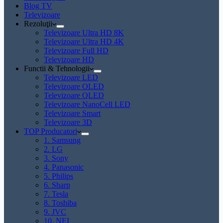
Blog TV
Televizoare
Rezoluţii
Televizoare Ultra HD 8K
Televizoare Ultra HD 4K
Televizoare Full HD
Televizoare HD
Functii & Tehnologii
Televizoare LED
Televizoare OLED
Televizoare QLED
Televizoare NanoCell LED
Televizoare Smart
Televizoare 3D
TOP Producatori
1. Samsung
2. LG
3. Sony
4. Panasonic
5. Philips
6. Sharp
7. Tesla
8. Toshiba
9. JVC
10. NEI