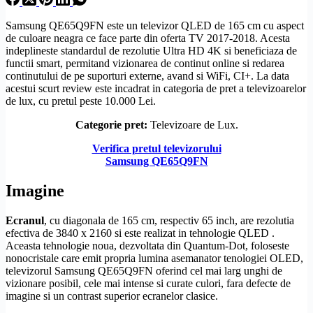
Samsung QE65Q9FN este un televizor
QLED
de 165 cm cu aspect
de culoare neagra ce face parte din oferta TV 2017-2018. Acesta
indeplineste standardul de
rezolutie
Ultra
HD
4K si beneficiaza de
functii smart, permitand vizionarea de continut online si redarea
continutului de pe suporturi externe, avand si WiFi,
CI+
. La data
acestui scurt review este incadrat in categoria de pret a televizoarelor
de lux, cu pretul peste 10.000 Lei.
Categorie pret:
Televizoare de Lux.
Verifica pretul televizorului
Samsung QE65Q9FN
Imagine
Ecranul
, cu diagonala de 165 cm, respectiv 65 inch, are rezolutia
efectiva de 3840 x 2160 si este realizat in tehnologie
QLED
.
Aceasta tehnologie noua, dezvoltata din Quantum-Dot, foloseste
nonocristale care emit propria lumina asemanator tenologiei
OLED
,
televizorul Samsung QE65Q9FN oferind cel mai larg unghi de
vizionare posibil, cele mai intense si curate culori, fara defecte de
imagine si un contrast superior ecranelor clasice.