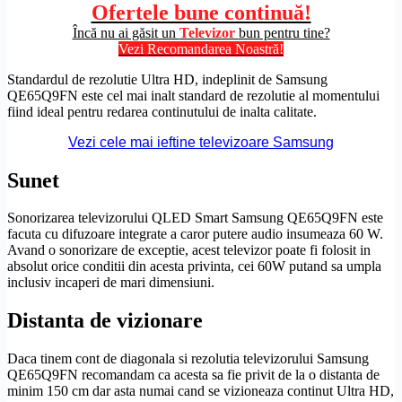
Ofertele bune continuă!
Încă nu ai găsit un
Televizor
bun pentru tine?
Vezi Recomandarea Noastră!
Standardul de
rezolutie
Ultra
HD
, indeplinit de Samsung
QE65Q9FN este cel mai inalt standard de
rezolutie
al momentului
fiind ideal pentru redarea continutului de inalta calitate.
Vezi cele mai ieftine televizoare Samsung
Sunet
Sonorizarea televizorului
QLED
Smart Samsung QE65Q9FN este
facuta cu difuzoare integrate a caror putere audio insumeaza 60 W.
Avand o sonorizare de exceptie, acest televizor poate fi folosit in
absolut orice conditii din acesta privinta, cei 60W putand sa umpla
inclusiv incaperi de mari dimensiuni.
Distanta de vizionare
Daca tinem cont de diagonala si rezolutia televizorului Samsung
QE65Q9FN recomandam ca acesta sa fie privit de la o distanta de
minim 150 cm dar asta numai cand se vizioneaza continut
Ultra
HD
,