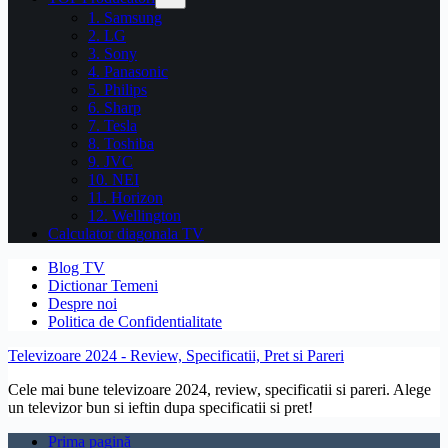
1. Samsung
2. LG
3. Sony
4. Panasonic
5. Philips
6. Sharp
7. Tesla
8. Toshiba
9. JVC
10. NEI
11. Horizon
12. Wellington
Calculator diagonala TV
Blog TV
Dictionar Temeni
Despre noi
Politica de Confidentialitate
Televizoare 2024 - Review, Specificatii, Pret si Pareri
Cele mai bune televizoare 2024, review, specificatii si pareri. Alege
un televizor bun si ieftin dupa specificatii si pret!
Prima pagină