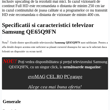
inclusiv
upscaling
de la rezolutii mai mici. In cazul vizionarii de
continut
Full
HD
este recomandata o distanta de minim 250 cm iar
in cazul continutului de joasa calitate si a programelor ce nu transmit
HD
este recomandata o distanta de vizionare de minim 400 cm.
Specificatii si caracteristici televizor
Samsung QE65Q9FN
1
Nota
: Unele dintre specificatiile televizorului
Samsung QE65Q9FN
sunt subliniate. Pentru a
afla detalii despre acestea este suficient sa plasati cursorul deasupra lor sau sa le selectati daca
folositi un dispozitiv cu ecran tactil.
NOU!
Poți vedea disponibilitatea și prețul televizorului Samsung
QE65Q9FN, cu un singur click, la
următoarele magazine
:
evoMAG
CEL.RO
PCgarage
Alege cea mai buna oferta!
Generale