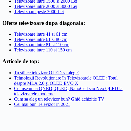
Televizoare intre 1500 si 2000 Lei
Televizoare intre 2000 si 3000 Lei
Televizoare peste 3000 Lei
Oferte televizoare dupa diagonala:
Televizoare intre 41 si 61 cm
Televizoare intre 61 si 80 cm
Televizoare intre 81 si 110 cm
Televizoare intre 110 si 150 cm
Articole de top:
Tu stii ce televizor OLED sa alegi?
Tehnologii Revoluționare în Televizoarele OLED: Totul
despre MLA 2.0 și OLED EVO X
Ce inseamna QNED, QLED, NanoCell sau Neo QLED la
televizoarele moderne
Cum sa aleg un televizor bun? Ghid achizitie TV
Cel mai bun Televizor in 2021