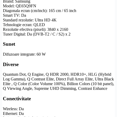
Brand: Samsung
Model: QE65Q9FN
Diagonala ecran (cm/inch): 165 cm / 65 inch
Smart TV
: Da
Standard
rezolutie
:
Ultra
HD
4K
Tehnologie ecran:
QLED
Rezolutie
efectiva (pixeli): 3840 x 2160
Tuner Digital: Da (
DVB-T2
/ C / S2) x 2
Sunet
Difuzoare integrate: 60 W
Diverse
Quantum Dot, Q Engine, Q
HDR
2000, HDR10+,
HLG
(Hybrid
Log Gamma), Q Contrast Elite, Direct Full Array Elite, Ultra Black
Elite , Q Color (Color Volume 100%), Billion Colors (10 bit panel),
Q Viewing Angle, Supreme UHD Dimming, Contrast Enhance
Conectivitate
Wireless
: Da
Ethernet
: Da