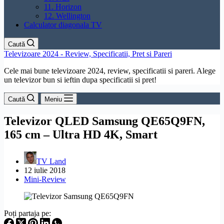
11. Horizon
12. Wellington
Calculator diagonala TV
Caută
Televizoare 2024 - Review, Specificatii, Pret si Pareri
Cele mai bune televizoare 2024, review, specificatii si pareri. Alege
un televizor bun si ieftin dupa specificatii si pret!
Caută
Meniu
Televizor QLED Samsung QE65Q9FN,
165 cm – Ultra HD 4K, Smart
TV Land
12 iulie 2018
Mini-Review
Poți partaja pe: