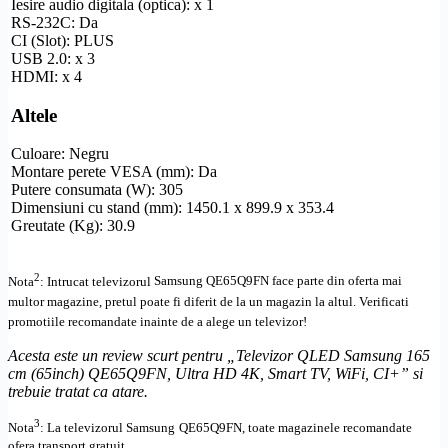
Iesire audio digitala (optica): x 1
RS-232C
: Da
CI (Slot): PLUS
USB 2.0: x 3
HDMI
: x 4
Altele
Culoare: Negru
Montare perete
VESA
(mm): Da
Putere consumata (W): 305
Dimensiuni cu stand (mm): 1450.1 x 899.9 x 353.4
Greutate (Kg): 30.9
2
Nota
: Intrucat televizorul
Samsung
QE65Q9FN
face parte din oferta mai
multor magazine, pretul poate fi diferit de la un magazin la altul
. Verificati
promotiile recomandate inainte de a alege un televizor!
Acesta este un review scurt pentru „Televizor
QLED
Samsung 165
cm (65inch) QE65Q9FN,
Ultra
HD
4K,
Smart TV
, WiFi,
CI+
” si
trebuie tratat ca atare.
3
Nota
: La televizorul
Samsung
QE65Q9FN, toate
magazinele recomandate
ofera transport gratuit.