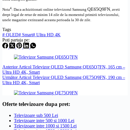
4
QE65Q9FN
Nota
: Daca achizitionati online televizorul
Samsung
,
aveti
drept legal de retur de minim 14 zile de la momentul primirii televizorului,
unele magazine extinzand aceasta perioada la 30 de zile.
Tags
#
QLED
#
Smart
#
Ultra HD 4K
Poți partaja pe:
Anterior
Articol
Televizor QLED Samsung QE65Q7FN, 165 cm –
Ultra HD 4K, Smart
Următor
Articol
Televizor QLED Samsung QE75Q9FN, 190 cm –
Ultra HD 4K, Smart
Oferte televizoare dupa pret:
Televizoare sub 500 Lei
Televizoare intre 500 si 1000 Lei
Televizoare intre 1000 si 1500 Lei