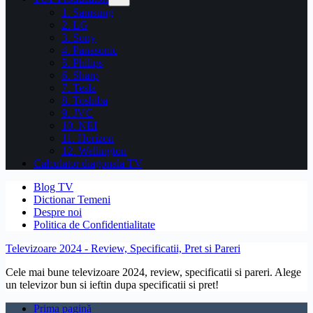
1. Samsung
2. LG
3. Sony
4. Panasonic
5. Philips
6. Sharp
7. Tesla
8. Toshiba
9. JVC
10. NEI
11. Horizon
12. Wellington
Calculator diagonala TV
Blog TV
Dictionar Temeni
Despre noi
Politica de Confidentialitate
Televizoare 2024 - Review, Specificatii, Pret si Pareri
Cele mai bune televizoare 2024, review, specificatii si pareri. Alege
un televizor bun si ieftin dupa specificatii si pret!
Prima pagină