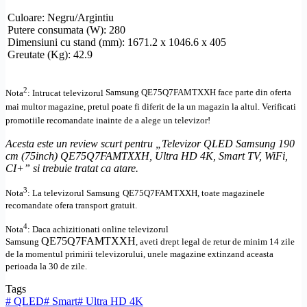
Culoare: Negru/Argintiu
Putere consumata (W): 280
Dimensiuni cu stand (mm): 1671.2 x 1046.6 x 405
Greutate (Kg): 42.9
2
Nota
: Intrucat televizorul
Samsung
QE75Q7FAMTXXH
face parte din oferta
mai multor magazine, pretul poate fi diferit de la un magazin la altul
. Verificati
promotiile recomandate inainte de a alege un televizor!
Acesta este un review scurt pentru „Televizor
QLED
Samsung 190
cm (75inch) QE75Q7FAMTXXH,
Ultra
HD
4K,
Smart TV
, WiFi,
CI+
” si trebuie tratat ca atare.
3
Nota
: La televizorul
Samsung
QE75Q7FAMTXXH, toate
magazinele
recomandate ofera transport gratuit.
4
Nota
: Daca achizitionati online televizorul
QE75Q7FAMTXXH
Samsung
,
aveti drept legal de retur de minim 14 zile
de la momentul primirii televizorului, unele magazine extinzand aceasta
perioada la 30 de zile.
Tags
#
QLED
#
Smart
#
Ultra HD 4K