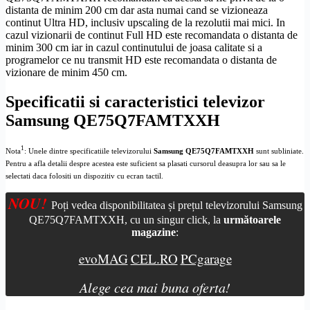
distanta de minim 200 cm dar asta numai cand se vizioneaza
continut
Ultra
HD
, inclusiv
upscaling
de la rezolutii mai mici. In
cazul vizionarii de continut
Full
HD
este recomandata o distanta de
minim 300 cm iar in cazul continutului de joasa calitate si a
programelor ce nu transmit
HD
este recomandata o distanta de
vizionare de minim 450 cm.
Specificatii si caracteristici televizor
Samsung QE75Q7FAMTXXH
1
Nota
: Unele dintre specificatiile televizorului
Samsung QE75Q7FAMTXXH
sunt subliniate.
Pentru a afla detalii despre acestea este suficient sa plasati cursorul deasupra lor sau sa le
selectati daca folositi un dispozitiv cu ecran tactil.
NOU!
Poți vedea disponibilitatea și prețul televizorului Samsung
QE75Q7FAMTXXH, cu un singur click, la
următoarele
magazine
:
evoMAG
CEL.RO
PCgarage
Alege cea mai buna oferta!