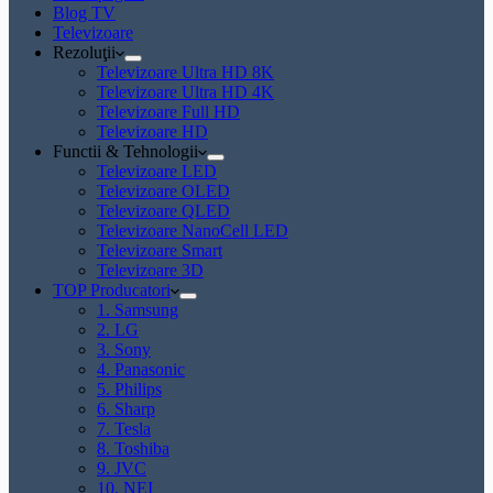
Blog TV
Televizoare
Rezoluţii
Televizoare Ultra HD 8K
Televizoare Ultra HD 4K
Televizoare Full HD
Televizoare HD
Functii & Tehnologii
Televizoare LED
Televizoare OLED
Televizoare QLED
Televizoare NanoCell LED
Televizoare Smart
Televizoare 3D
TOP Producatori
1. Samsung
2. LG
3. Sony
4. Panasonic
5. Philips
6. Sharp
7. Tesla
8. Toshiba
9. JVC
10. NEI