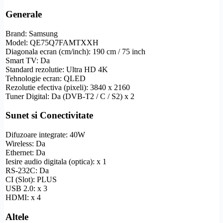
Generale
Brand: Samsung
Model: QE75Q7FAMTXXH
Diagonala ecran (cm/inch): 190 cm / 75 inch
Smart TV
: Da
Standard
rezolutie
:
Ultra
HD
4K
Tehnologie ecran:
QLED
Rezolutie
efectiva (pixeli): 3840 x 2160
Tuner Digital: Da (
DVB-T2
/ C / S2) x 2
Sunet si Conectivitate
Difuzoare integrate: 40W
Wireless
: Da
Ethernet
: Da
Iesire audio digitala (optica): x 1
RS-232C
: Da
CI (Slot): PLUS
USB 2.0: x 3
HDMI
: x 4
Altele