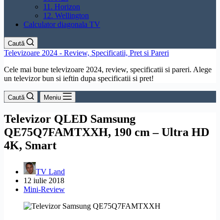
11. Horizon
12. Wellington
Calculator diagonala TV
Caută
Televizoare 2024 - Review, Specificatii, Pret si Pareri
Cele mai bune televizoare 2024, review, specificatii si pareri. Alege
un televizor bun si ieftin dupa specificatii si pret!
Caută
Meniu
Televizor QLED Samsung
QE75Q7FAMTXXH, 190 cm – Ultra HD
4K, Smart
TV Land
12 iulie 2018
Mini-Review