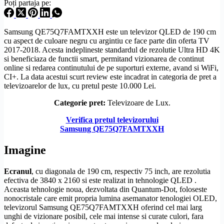
Poți partaja pe:
Samsung QE75Q7FAMTXXH este un televizor
QLED
de 190 cm
cu aspect de culoare negru cu argintiu ce face parte din oferta TV
2017-2018. Acesta indeplineste standardul de
rezolutie
Ultra
HD
4K
si beneficiaza de functii smart, permitand vizionarea de continut
online si redarea continutului de pe suporturi externe, avand si WiFi,
CI+
. La data acestui scurt review este incadrat in categoria de pret a
televizoarelor de lux, cu pretul peste 10.000 Lei.
Categorie pret:
Televizoare de Lux.
Verifica pretul televizorului
Samsung QE75Q7FAMTXXH
Imagine
Ecranul
, cu diagonala de 190 cm, respectiv 75 inch, are rezolutia
efectiva de 3840 x 2160 si este realizat in tehnologie
QLED
.
Aceasta tehnologie noua, dezvoltata din Quantum-Dot, foloseste
nonocristale care emit propria lumina asemanator tenologiei
OLED
,
televizorul Samsung QE75Q7FAMTXXH oferind cel mai larg
unghi de vizionare posibil, cele mai intense si curate culori, fara