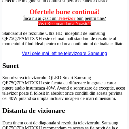
defecte de imagine si un contrast superior ecranelor clasice.
Ofertele bune continuă!
Încă nu ai găsit un
Televizor
bun pentru tine?
Vezi Recomandarea Noastră!
Standardul de
rezolutie
Ultra
HD
, indeplinit de Samsung
QE75Q7FAMTXXH este cel mai inalt standard de
rezolutie
al
momentului fiind ideal pentru redarea continutului de inalta calitate.
Vezi cele mai ieftine televizoare Samsung
Sunet
Sonorizarea televizorului
QLED
Smart Samsung
QE75Q7FAMTXXH este facuta cu difuzoare integrate a caror
putere audio insumeaza 40W. Avand o sonorizare de exceptie, acest
televizor poate fi folosit in absolut orice conditii din acesta privinta,
cei 40W putand sa umpla inclusiv incaperi de mari dimensiuni.
Distanta de vizionare
Daca tinem cont de diagonala si rezolutia televizorului Samsung
QE75Q7FAMTXXH recomandam ca acesta sa fie privit de la o