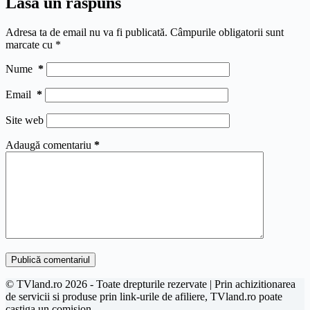
Lasă un răspuns
Adresa ta de email nu va fi publicată.
Câmpurile obligatorii sunt
marcate cu
*
Nume
*
Email
*
Site web
Adaugă comentariu
*
Publică comentariul
© TVland.ro 2026 - Toate drepturile rezervate | Prin achizitionarea
de servicii si produse prin link-urile de afiliere, TVland.ro poate
castiga un comision.