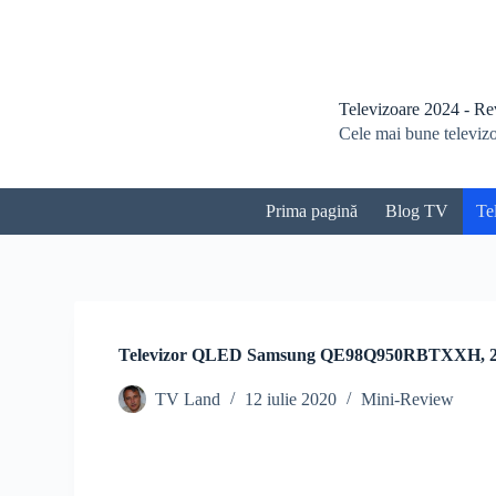
S
a
r
i
l
Televizoare 2024 - Revi
a
Cele mai bune televizoa
c
o
n
ț
Prima pagină
Blog TV
Te
i
n
u
t
Televizor QLED Samsung QE98Q950RBTXXH, 24
TV Land
12 iulie 2020
Mini-Review