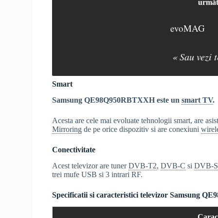
următ
evoMAG
« Sau vezi 
Smart
Samsung QE98Q950RBTXXH este un
smart TV
.
Acesta are cele mai evoluate tehnologii smart, are asi
Mirroring
de pe orice dispozitiv si are conexiuni
wirel
Conectivitate
Acest televizor are tuner
DVB-T2
,
DVB-C
si
DVB-S
trei mufe USB si 3 intrari RF.
Specificatii si caracteristici televizor Samsun
Caract