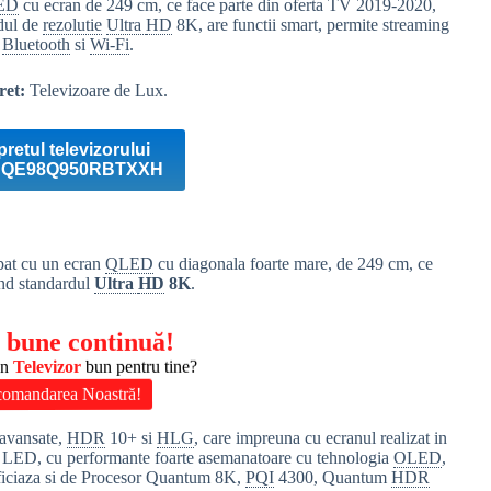
ED
cu ecran de 249 cm, ce face parte din oferta TV 2019-2020,
rdul de
rezolutie
Ultra
HD
8K, are functii smart, permite streaming
e
Bluetooth
si
Wi-Fi
.
ret:
Televizoare de Lux.
pretul televizorului
 QE98Q950RBTXXH
t cu un ecran
QLED
cu diagonala foarte mare, de 249 cm, ce
ind standardul
Ultra
HD
8K
.
 bune continuă!
un
Televizor
bun pentru tine?
comandarea Noastră!
r avansate,
HDR
10+ si
HLG
, care impreuna cu ecranul realizat in
re LED, cu performante foarte asemanatoare cu tehnologia
OLED
,
neficiaza si de Procesor Quantum 8K,
PQI
4300, Quantum
HDR