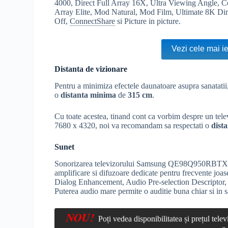
4000, Direct Full Array 16X, Ultra Viewing Angle, 
Array Elite, Mod Natural, Mod Film, Ultimate 8K Di
Off,
ConnectShare
si Picture in picture.
Vezi cele mai i
Distanta de vizionare
Pentru a minimiza efectele daunatoare asupra sanata
o
distanta minima
de
315 cm
.
Cu toate acestea, tinand cont ca vorbim despre un tel
7680 x 4320, noi va recomandam sa respectati o
dist
Sunet
Sonorizarea televizorului Samsung QE98Q950RBTXXH e
amplificare si difuzoare dedicate pentru frecvente joas
Dialog Enhancement, Audio Pre-selection Descriptor
Puterea audio mare permite o auditie buna chiar si in s
NOU!
Poți vedea disponibilitatea și prețul t