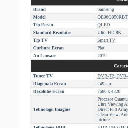
Brand
Samsung
Model
QE98Q950RB
Tip Ecran
QLED
Standard
Rezolutie
Ultra
HD
8K
Tip TV
Smart TV
Curbura Ecran
Plat
An Lansare
2019
Caracte
Tuner TV
DVB-T2
,
DVB
Diagonala Ecran
249 cm
Rezolutie
Ecran
7680 x 4320
Procesor Quant
Ultra Viewing A
Tehnologii Imagine
Direct Full Arra
Clean View
, Au
picture
Tehnologie
HDR
HDR
10+ si
HL