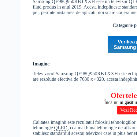
Samsung QE98Q950RBTXXH este un televizor
QL
fiind produs in anul 2019. Acesta indeplineste standa
pe , permite instalarea de aplicatii noi si are conexiun
Categorie p
Verifica 
Samsung
Imagine
Televizorul Samsung QE98Q950RBTXXH este echipa
are rezolutia efectiva de 7680 x 4320, acesta indeplin
Ofertele
Încă nu ai găsit 
Vezi Re
Calitatea imaginii este rezultatul folosirii tehnologiilo
tehnologie
QLED
, cea mai buna tehnologie de afisa
stabilesc standardul acestui televizor care in plus be