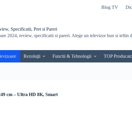
Blog TV
Dic
ew, Specificatii, Pret si Pareri
re 2024, review, specificatii si pareri. Alege un televizor bun si ieftin du
levizoare
Rezoluţii
Functii & Tehnologii
TOP Producato
9 cm – Ultra HD 8K, Smart