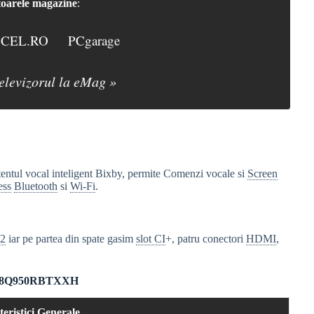
oarele magazine
:
CEL.RO
PCgarage
televizorul la eMag »
stentul vocal inteligent Bixby, permite Comenzi vocale si
Screen
ess
Bluetooth
si
Wi-Fi
.
2
iar pe partea din spate gasim
slot CI
+, patru conectori
HDMI
,
g QE98Q950RBTXXH
eristici Generale