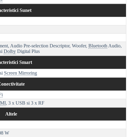
cteristici Sunet
ent, Audio Pre-selection Descriptor, Woofer,
Bluetooth
Audio,
si
Dolby
Digital Plus
cteristici Smart
si
Screen Mirroring
onectivitate
Fi
MI
, 3 x USB si 3 x RF
Altele
08 W