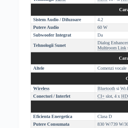
Cara
Sistem Audio / Difuzoare
4.2
Putere Audio
60 W
Subwoofer Integrat
Da
Dialog Enhancem
Tehnologii Sunet
Multiroom Link
Cara
Altele
Comenzi vocale 
C
Wireless
Bluetooth
si
Wi-
Conectori / Interfet
CI+
slot, 4 x
HD
Eficienta Energetica
Clasa D
Putere Consumata
830 W/739 W/3