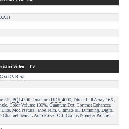
TXXH
ristici Video – TV
-C
si
DVB-S2
um 8K,
PQI
4300, Quantum
HDR
4000, Direct Full Array 16X,
ngle, Color Volume 100%, Quantum Dot, Contrast Enhancer,
y Elite, Mod Natural, Mod Film, Ultimate 8K Dimming, Digital
to Channel Search, Auto Power Off,
ConnectShare
si Picture in
G