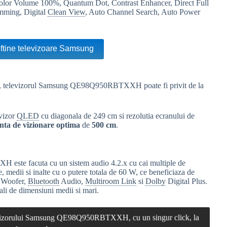
Color Volume 100%, Quantum Dot, Contrast Enhancer, Direct Full
mming, Digital
Clean View
, Auto Channel Search, Auto Power
eftine televizoare Samsung
tii, televizorul Samsung QE98Q950RBTXXH poate fi privit de la
evizor
QLED
cu diagonala de 249 cm si rezolutia ecranului de
anta de vizionare optima
de
500 cm
.
ste facuta cu un sistem audio 4.2.x cu cai multiple de
e, medii si inalte cu o putere totala de 60 W, ce beneficiaza de
, Woofer,
Bluetooth
Audio,
Multiroom Link
si
Dolby
Digital Plus.
ali de dimensiuni medii si mari.
elevizorului Samsung QE98Q950RBTXXH, cu un singur click, la